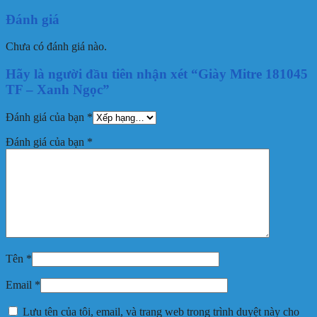
Đánh giá
Chưa có đánh giá nào.
Hãy là người đầu tiên nhận xét “Giày Mitre 181045
TF – Xanh Ngọc”
Đánh giá của bạn
*
Đánh giá của bạn
*
Tên
*
Email
*
Lưu tên của tôi, email, và trang web trong trình duyệt này cho