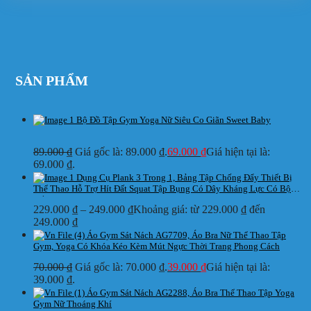
SẢN PHẨM
Bộ Đồ Tập Gym Yoga Nữ Siêu Co Giãn Sweet Baby
89.000
₫
Giá gốc là: 89.000 ₫.
69.000
₫
Giá hiện tại là:
69.000 ₫.
Dụng Cụ Plank 3 Trong 1, Bảng Tập Chống Đẩy Thiết Bị
Thể Thao Hỗ Trợ Hít Đất Squat Tập Bụng Có Dây Kháng Lực Có Bộ
Đếm
229.000
₫
–
249.000
₫
Khoảng giá: từ 229.000 ₫ đến
249.000 ₫
Áo Gym Sát Nách AG7709, Áo Bra Nữ Thể Thao Tập
Gym, Yoga Có Khóa Kéo Kèm Mút Ngực Thời Trang Phong Cách
70.000
₫
Giá gốc là: 70.000 ₫.
39.000
₫
Giá hiện tại là:
39.000 ₫.
Áo Gym Sát Nách AG2288, Áo Bra Thể Thao Tập Yoga
Gym Nữ Thoáng Khí