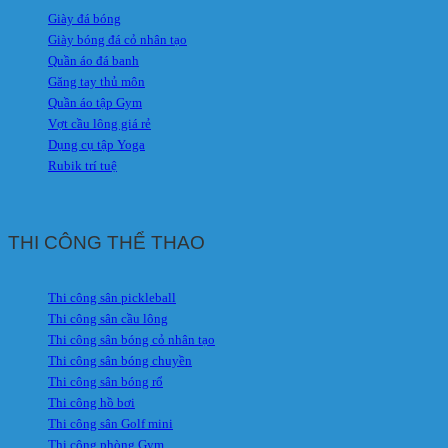
Giày đá bóng
Giày bóng đá cỏ nhân tạo
Quần áo đá banh
Găng tay thủ môn
Quần áo tập Gym
Vợt cầu lông giá rẻ
Dụng cụ tập Yoga
Rubik trí tuệ
THI CÔNG THỂ THAO
Thi công sân pickleball
Thi công sân cầu lông
Thi công sân bóng cỏ nhân tạo
Thi công sân bóng chuyền
Thi công sân bóng rổ
Thi công hồ bơi
Thi công sân Golf mini
Thi công phòng Gym