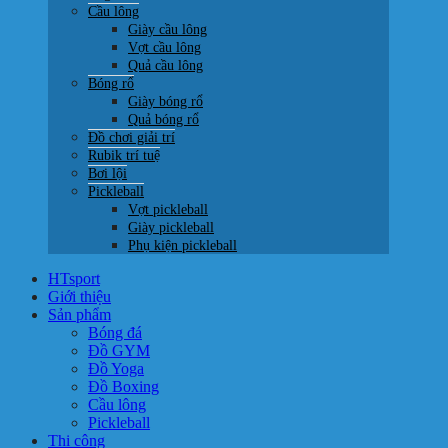
Cầu lông
Giày cầu lông
Vợt cầu lông
Quả cầu lông
Bóng rổ
Giày bóng rổ
Quả bóng rổ
Đồ chơi giải trí
Rubik trí tuệ
Bơi lội
Pickleball
Vợt pickleball
Giày pickleball
Phụ kiện pickleball
HTsport
Giới thiệu
Sản phẩm
Bóng đá
Đồ GYM
Đồ Yoga
Đồ Boxing
Cầu lông
Pickleball
Thi công