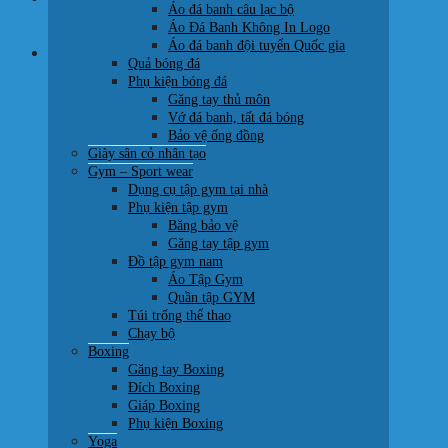
Áo đá banh câu lạc bộ
0707 22 77 93
Áo Đá Banh Không In Logo
Áo đá banh đội tuyển Quốc gia
Giỏ hàng
Quả bóng đá
Phụ kiện bóng đá
Găng tay thủ môn
Vớ đá banh, tất đá bóng
Bảo vệ ống đồng
Giày sân cỏ nhân tạo
Chưa có sản phẩm trong giỏ hàng.
Gym – Sport wear
Dụng cụ tập gym tại nhà
Quay trở lại cửa hàng
Phụ kiện tập gym
Băng bảo vệ
Găng tay tập gym
Đồ tập gym nam
Áo Tập Gym
Quần tập GYM
Túi trống thể thao
Chạy bộ
Boxing
Găng tay Boxing
Đích Boxing
Giáp Boxing
Phụ kiện Boxing
Yoga