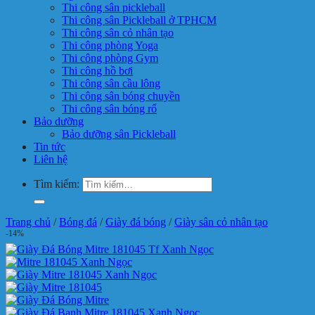
Thi công sân pickleball
Thi công sân Pickleball ở TPHCM
Thi công sân cỏ nhân tạo
Thi công phòng Yoga
Thi công phòng Gym
Thi công hồ bơi
Thi công sân cầu lông
Thi công sân bóng chuyền
Thi công sân bóng rổ
Bảo dưỡng
Bảo dưỡng sân Pickleball
Tin tức
Liên hệ
Tìm kiếm:
Trang chủ
/
Bóng đá
/
Giày đá bóng
/
Giày sân cỏ nhân tạo
-14%