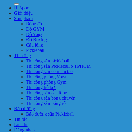
HTsport
Giới thiệu
Sản phẩm
Bóng đá
Đồ GYM
Đồ Yoga
Đồ Boxing
Cầu lông
Pickleball
Thi công
Thi công sân pickleball
Thi công sân Pickleball ở TPHCM
Thi công sân cỏ nhân tạo
Thi công phòng Yoga
Thi công phòng Gym
Thi công hồ bơi
Thi công sân cầu lông
Thi công sân bóng chuyền
Thi công sân bóng rổ
Bảo dưỡng
Bảo dưỡng sân Pickleball
Tin tức
Liên hệ
Đăng nhập