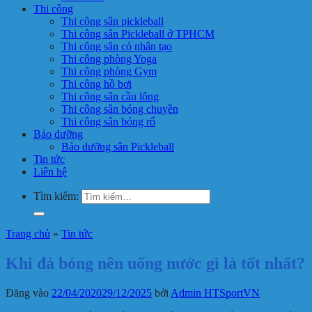
Thi công
Thi công sân pickleball
Thi công sân Pickleball ở TPHCM
Thi công sân cỏ nhân tạo
Thi công phòng Yoga
Thi công phòng Gym
Thi công hồ bơi
Thi công sân cầu lông
Thi công sân bóng chuyền
Thi công sân bóng rổ
Bảo dưỡng
Bảo dưỡng sân Pickleball
Tin tức
Liên hệ
Tìm kiếm:
Trang chủ
»
Tin tức
Khi đá bóng nên uống nước gì là tốt nhất?
Đăng vào
22/04/2020
29/12/2025
bởi
Admin HTSportVN