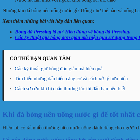
Nhưng khi đá bóng nên uống nước gì? Uống như thế nào và uống bao 
Xem thêm những bài viết hấp dẫn liên quan:
Bóng đá Pressing là gì? Hiểu đúng về bóng đá Pressing.
Các kỹ thuật giữ bóng đơn giản mà hiệu quả sử dụng trong 
CÓ THỂ BẠN QUAN TÂM
•
Các kỹ thuật giữ bóng đơn giản mà hiệu quả
•
Tìm hiểu những dấu hiệu căng cơ và cách xử lý hữu hiệu
•
Cách sơ cứu khi bị chấn thương lúc thi đấu bạn nên biết
Khi đá bóng nên uống nước gì để tốt nhất 
Hiện tại, có rất nhiều thương hiệu nước uống dành riêng cho người c
Có nên dùng nước uống tăng lực sản xuất dành riêng 