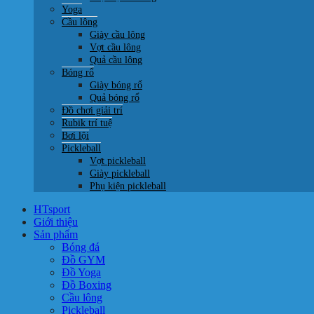
Yoga
Cầu lông
Giày cầu lông
Vợt cầu lông
Quả cầu lông
Bóng rổ
Giày bóng rổ
Quả bóng rổ
Đồ chơi giải trí
Rubik trí tuệ
Bơi lội
Pickleball
Vợt pickleball
Giày pickleball
Phụ kiện pickleball
HTsport
Giới thiệu
Sản phẩm
Bóng đá
Đồ GYM
Đồ Yoga
Đồ Boxing
Cầu lông
Pickleball