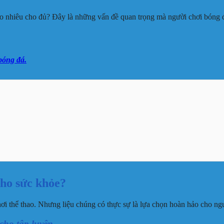
nhiêu cho đủ? Đây là những vấn đề quan trọng mà người chơi bóng đá 
bóng đá.
cho sức khỏe?
hơi thể thao. Nhưng liệu chúng có thực sự là lựa chọn hoàn hảo cho ng
cho tập luyện