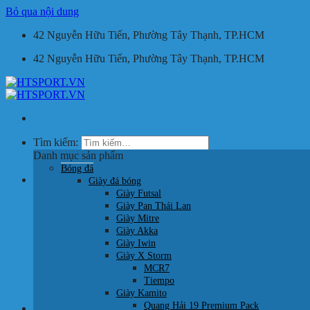
Bỏ qua nội dung
42 Nguyễn Hữu Tiến, Phường Tây Thạnh, TP.HCM
42 Nguyễn Hữu Tiến, Phường Tây Thạnh, TP.HCM
Tìm kiếm:
Danh mục sản phẩm
Bóng đá
Giỏ hàng /
0
₫
Giày đá bóng
Giày Futsal
Giày Pan Thái Lan
Giày Mitre
Giày Akka
Giày Iwin
Giày X Storm
Chưa có sản phẩm trong giỏ hàng.
MCR7
Tiempo
Quay trở lại cửa hàng
Giày Kamito
Quang Hải 19 Premium Pack
HOTLINE: