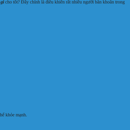
gì
cho tốt? Đây chính là điều khiến rất nhiều người băn khoăn trong
 thể khỏe mạnh.