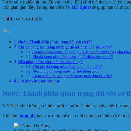
Nước có ý nghĩa rất lớn đối với cơ thể. Khi chơi thể thao, việc bổ s
thời gian gần đây. Trong bài viết này,
HT Sport
sẽ giúp bạn có được 
Table of Contents
Nước: Thành phần quan trọng đối với cơ thể
Khi đá bóng nên uống nước gì để tốt nhất cho sức khỏe?
Có nên dùng nước uống tăng lực sản xuất dành riêng cho tập 
Khi đá bóng nên uống nước gì để chăm sóc cơ thể?
Nên uống nước như thế nào cho đúng?
Mỗi giờ đá bóng nên uống bao nhiêu nước?
Nên chú ý bổ sung nước từ thời điểm nào?
Có nên bắt đầu uống nước ngay trước khi thi đấu?
Lời khuyên dành cho bạn
Nước: Thành phần quan trọng đối với cơ t
Tới 70% khối lượng cơ thể người là nước. Chính vì vậy, việc bổ sung
Khi chơi
bóng đá
hay các môn thể thao nói chung, cơ thể mất đi một 
Nước rất cần thiết với người chơi bóng đá, thể thao