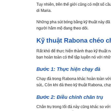
Tuy nhiên, trên thế giới cũng có một số cầ
di Maria.
Những pha sút bóng bằng kỹ thuật này đã k
người hâm mộ đang theo dõi.
Kỹ thuật Rabona chéo c
Rất khó để thực hiện thành thạo kỹ thuật
bạn hoàn toàn có thể tập luyện nó với nh
Bước 1: Thực hiện chạy đà
Chạy đà trong Rabona khác hoàn toàn với
sút,. Còn khi đá theo kỹ thuật Rabona, ch
Bước 2: Điều chỉnh chân trụ
Chân trụ trong lối đá này cũng khác so vớ