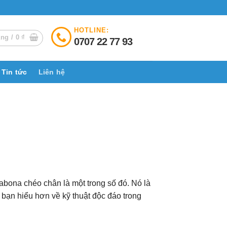
HOTLINE:
àng /
0
₫
0707 22 77 93
Tin tức
Liên hệ
Rabona chéo chân là một trong số đó. Nó là
p bạn hiểu hơn về kỹ thuật độc đáo trong