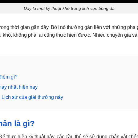
Đây là một kỹ thuật khó trong lĩnh vực bóng đá
ong thời gian gần đây. Bởi nó thường gắn liền với những pha g
đấu khó, không phải ai cũng thực hiện được. Nhiều chuyên gia v
điểm gì?
ạy nhất hiện nay
 Lịch sử của giải thưởng này
ân là gì?
Để thực hiện kỹ thuật này, các cầu thủ sẽ sử dụng chân vắt chéo