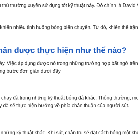
u thủ thường xuyên sử dụng tốt kỹ thuật này. Đó chính là David 
hiến nhiều tình huống bóng biến chuyển. Từ đó, khiến thế trận t
hân được thực hiện như thế nào?
 này. Việc áp dụng được nó trong những trường hợp bất ngờ trê
ững bước đơn giản dưới đây.
 chạy đà trong những kỹ thuật bóng đá khác. Thông thường, mọ
ạy đà sẽ thực hiện hướng về phía chân thuận của người sút.
i những kỹ thuật khác. Khi sút, chân trụ sẽ đặt cách bóng một 