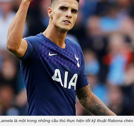
 Lamela là một trong những cầu thủ thực hiện tốt kỹ thuật Rabona chéo