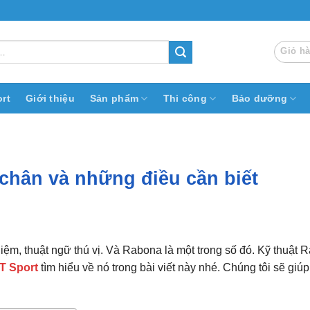
Giỏ h
rt
Giới thiệu
Sản phẩm
Thi công
Bảo dưỡng
chân và những điều cần biết
niệm, thuật ngữ thú vị. Và Rabona là một trong số đó. Kỹ thuật 
T Sport
tìm hiểu về nó trong bài viết này nhé. Chúng tôi sẽ giú