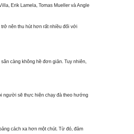
Villa, Erik Lamela, Tomas Mueller và Angle
rở nên thu hút hơn rất nhiều đối với
n sân càng không hề đơn giản. Tuy nhiên,
i người sẽ thực hiện chạy đà theo hướng
khoảng cách xa hơn một chút. Từ đó, đảm