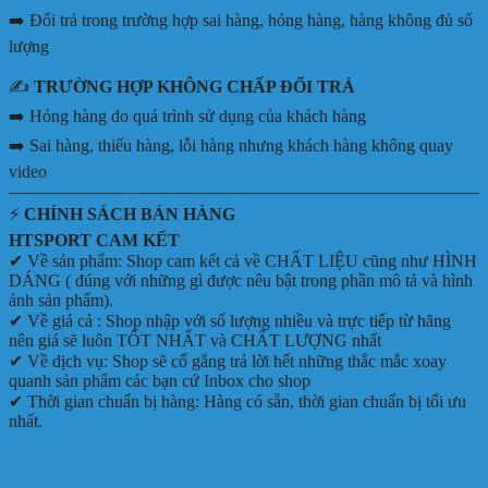
➡️ Đổi trả trong trường hợp sai hàng, hỏng hàng, hàng không đủ số
lượng
✍️
TRƯỜNG HỢP KHÔNG CHẤP ĐỔI TRẢ
➡️ Hỏng hàng do quá trình sử dụng của khách hàng
➡️ Sai hàng, thiếu hàng, lỗi hàng nhưng khách hàng không quay
video
———————————————————————————
⚡
CHÍNH SÁCH BÁN HÀNG
HTSPORT CAM KẾT
✔ Về sản phẩm: Shop cam kết cả về CHẤT LIỆU cũng như HÌNH
DÁNG ( đúng với những gì được nêu bật trong phần mô tả và hình
ảnh sản phẩm).
✔ Về giá cả : Shop nhập với số lượng nhiều và trực tiếp từ hãng
nên giá sẽ luôn TỐT NHẤT và CHẤT LƯỢNG nhất
✔ Về dịch vụ: Shop sẽ cố gắng trả lời hết những thắc mắc xoay
quanh sản phẩm các bạn cứ Inbox cho shop
✔ Thời gian chuẩn bị hàng: Hàng có sẵn, thời gian chuẩn bị tối ưu
nhất.