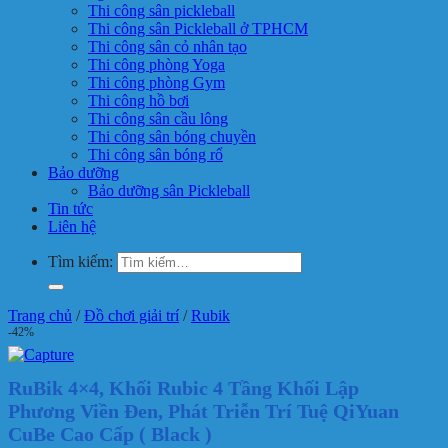
Thi công sân pickleball
Thi công sân Pickleball ở TPHCM
Thi công sân cỏ nhân tạo
Thi công phòng Yoga
Thi công phòng Gym
Thi công hồ bơi
Thi công sân cầu lông
Thi công sân bóng chuyền
Thi công sân bóng rổ
Bảo dưỡng
Bảo dưỡng sân Pickleball
Tin tức
Liên hệ
Tìm kiếm:
Trang chủ
/
Đồ chơi giải trí
/
Rubik
-42%
RuBik 4×4, Khối Rubic 4 Tầng Khối Lập
Phương Viền Đen, Phát Triễn Trí Tuệ QiYuan
CuBe Cao Cấp ( Black )