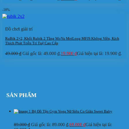
-59%
Đồ chơi giải trí
RuBik 2×2, Khối Rubik 2 Tầng MoYu MeiLong MFJS Không Viền, Kích
Thích Phát Triễn Trí Tuệ Cao Cấp
49.000
₫
Giá gốc là: 49.000 ₫.
19.900
₫
Giá hiện tại là: 19.900 ₫.
SẢN PHẨM
Bộ Đồ Tập Gym Yoga Nữ Siêu Co Giãn Sweet Baby
89.000
₫
Giá gốc là: 89.000 ₫.
69.000
₫
Giá hiện tại là: