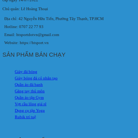
Chủ quản: Lê Hoàng Thoại
Địa chỉ: 42 Nguyễn Hữu Tiến, Phường Tây Thạnh, TP.HCM
Hotline: 0707 22 77 93
Email: htsportdotvn@gmail.com
Website: https://htsport.vn
SẢN PHẨM BÁN CHẠY
Giày đá bóng
Giày bóng đá cỏ nhân tạo
Quần áo đá banh
Găng tay thủ môn
Quần áo tập Gym
Vợt cầu lông giá rẻ
Dụng cụ tập Yoga
Rubik trí tuệ