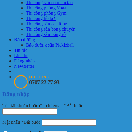
Thi công sân cỏ nhân tạo
Thi công phòng Yoga
Thi công phòng Gym
Thi công hồ bơi
Thi công sân cầu lông
Thi công sân bóng chuyền
Thi công sân bóng rổ
Bảo dưỡng
Bảo dưỡng sân Pickleball
Tin tức
Liên hệ
Đăng nhập
Newsletter
HOTLINE:
0707 22 77 93
Đăng nhập
Tên tài khoản hoặc địa chỉ email
*
Bắt buộc
Mật khẩu
*
Bắt buộc