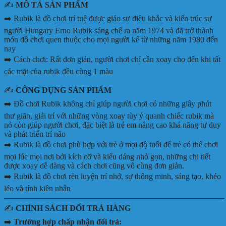
✍️
MÔ TẢ SẢN PHẨM
➡️ Rubik là đồ chơi trí tuệ được giáo sư điêu khắc và kiến trúc sư
người Hungary Erno Rubik sáng chế ra năm 1974 và đã trở thành
món đồ chơi quen thuộc cho mọi người kể từ những năm 1980 đến
nay
➡️ Cách chơi: Rất đơn giản, người chơi chỉ cần xoay cho đến khi tất
các mặt của rubik đều cùng 1 màu
✍️
CÔNG DỤNG SẢN PHẨM
➡️ Đồ chơi Rubik không chỉ giúp người chơi có những giây phút
thư giãn, giải trí với những vòng xoay tùy ý quanh chiếc rubik mà
nó còn giúp người chơi, đặc biệt là trẻ em nâng cao khả năng tư duy
và phát triển trí não
➡️ Rubik là đồ chơi phù hợp với trẻ ở mọi độ tuổi để trẻ có thể chơi
mọi lúc mọi nơi bởi kích cỡ và kiểu dáng nhỏ gọn, những chi tiết
được xoay dễ dàng và cách chơi cũng vô cùng đơn giản.
➡️ Rubik là đồ chơi rèn luyện trí nhớ, sự thông minh, sáng tạo, khéo
léo và tính kiên nhẫn
———————————————————————————-
✍️
CHÍNH SÁCH ĐỔI TRẢ HÀNG
➡️
Trường hợp chấp nhận đổi trả: