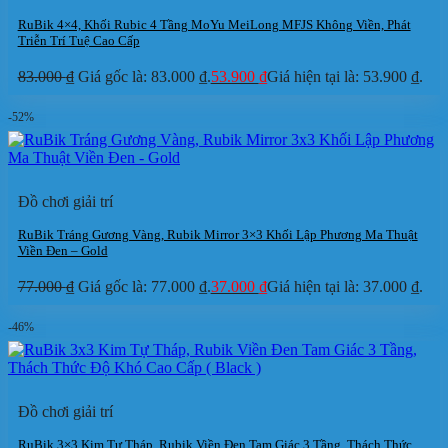
RuBik 4×4, Khối Rubic 4 Tầng MoYu MeiLong MFJS Không Viền, Phát
Triễn Trí Tuệ Cao Cấp
83.000
₫
Giá gốc là: 83.000 ₫.
53.900
₫
Giá hiện tại là: 53.900 ₫.
-52%
Đồ chơi giải trí
RuBik Tráng Gương Vàng, Rubik Mirror 3×3 Khối Lập Phương Ma Thuật
Viền Đen – Gold
77.000
₫
Giá gốc là: 77.000 ₫.
37.000
₫
Giá hiện tại là: 37.000 ₫.
-46%
Đồ chơi giải trí
RuBik 3×3 Kim Tự Tháp, Rubik Viền Đen Tam Giác 3 Tầng, Thách Thức