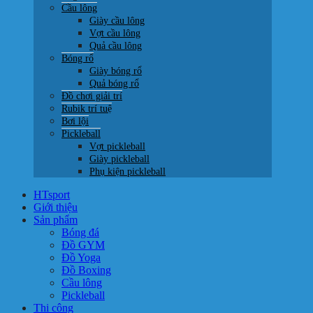
Cầu lông
Giày cầu lông
Vợt cầu lông
Quả cầu lông
Bóng rổ
Giày bóng rổ
Quả bóng rổ
Đồ chơi giải trí
Rubik trí tuệ
Bơi lội
Pickleball
Vợt pickleball
Giày pickleball
Phụ kiện pickleball
HTsport
Giới thiệu
Sản phẩm
Bóng đá
Đồ GYM
Đồ Yoga
Đồ Boxing
Cầu lông
Pickleball
Thi công