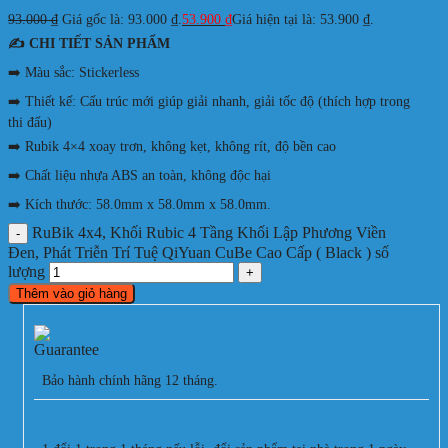
93.000
₫
Giá gốc là: 93.000 ₫.
53.900
₫
Giá hiện tại là: 53.900 ₫.
✍️ CHI TIẾT SẢN PHẨM
➡️ Màu sắc: Stickerless
➡️ Thiết kế: Cấu trúc mới giúp giải nhanh, giải tốc độ (thích hợp trong
thi đấu)
➡️ Rubik 4×4 xoay trơn, không kẹt, không rít, độ bền cao
➡️ Chất liệu nhựa ABS an toàn, không độc hại
➡️ Kích thước: 58.0mm x 58.0mm x 58.0mm.
RuBik 4x4, Khối Rubic 4 Tầng Khối Lập Phương Viền
Đen, Phát Triễn Trí Tuệ QiYuan CuBe Cao Cấp ( Black ) số
lượng
Thêm vào giỏ hàng
Bảo hành chính hãng 12 tháng.