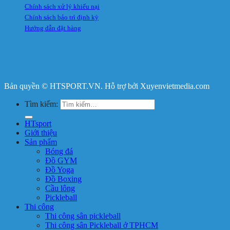
Chính sách xử lý khiếu nại
Chính sách bảo trì định kỳ
Hướng dẫn đặt hàng
Bản quyền © HTSPORT.VN. Hỗ trợ bởi Xuyenvietmedia.com
Tìm kiếm:
HTsport
Giới thiệu
Sản phẩm
Bóng đá
Đồ GYM
Đồ Yoga
Đồ Boxing
Cầu lông
Pickleball
Thi công
Thi công sân pickleball
Thi công sân Pickleball ở TPHCM