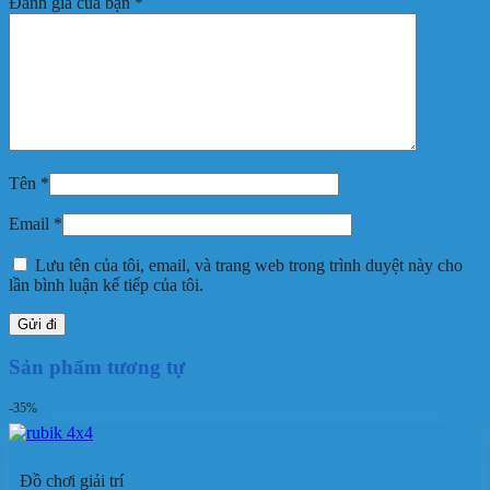
Đánh giá của bạn
*
Tên
*
Email
*
Lưu tên của tôi, email, và trang web trong trình duyệt này cho
lần bình luận kế tiếp của tôi.
Sản phẩm tương tự
-35%
Đồ chơi giải trí