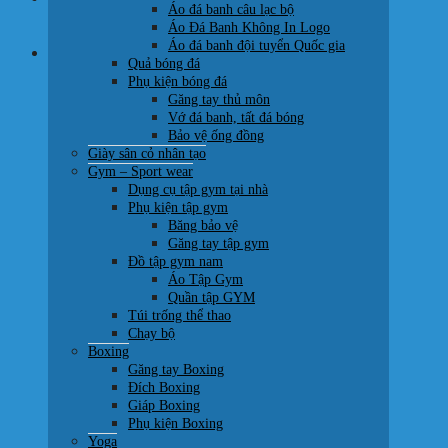
Áo đá banh câu lạc bộ
0707 22 77 93
Áo Đá Banh Không In Logo
Áo đá banh đội tuyển Quốc gia
Giỏ hàng
Quả bóng đá
Phụ kiện bóng đá
Găng tay thủ môn
Vớ đá banh, tất đá bóng
Bảo vệ ống đồng
Giày sân cỏ nhân tạo
Chưa có sản phẩm trong giỏ hàng.
Gym – Sport wear
Dụng cụ tập gym tại nhà
Quay trở lại cửa hàng
Phụ kiện tập gym
Băng bảo vệ
Găng tay tập gym
Đồ tập gym nam
Áo Tập Gym
Quần tập GYM
Túi trống thể thao
Chạy bộ
Boxing
Găng tay Boxing
Đích Boxing
Giáp Boxing
Phụ kiện Boxing
Yoga