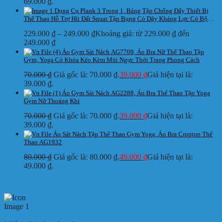
69.000 ₫.
Dụng Cụ Plank 3 Trong 1, Bảng Tập Chống Đẩy Thiết Bị
Thể Thao Hỗ Trợ Hít Đất Squat Tập Bụng Có Dây Kháng Lực Có Bộ
Đếm
229.000
₫
–
249.000
₫
Khoảng giá: từ 229.000 ₫ đến
249.000 ₫
Áo Gym Sát Nách AG7709, Áo Bra Nữ Thể Thao Tập
Gym, Yoga Có Khóa Kéo Kèm Mút Ngực Thời Trang Phong Cách
70.000
₫
Giá gốc là: 70.000 ₫.
39.000
₫
Giá hiện tại là:
39.000 ₫.
Áo Gym Sát Nách AG2288, Áo Bra Thể Thao Tập Yoga
Gym Nữ Thoáng Khí
70.000
₫
Giá gốc là: 70.000 ₫.
39.000
₫
Giá hiện tại là:
39.000 ₫.
Áo Sát Nách Tập Thể Thao Gym Yoga, Áo Bra Croptop Thể
Thao AG1932
80.000
₫
Giá gốc là: 80.000 ₫.
49.000
₫
Giá hiện tại là:
49.000 ₫.