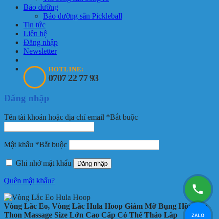
Bảo dưỡng
Bảo dưỡng sân Pickleball
Tin tức
Liên hệ
Đăng nhập
Newsletter
HOTLINE:
0707 22 77 93
Đăng nhập
Tên tài khoản hoặc địa chỉ email
*
Bắt buộc
Mật khẩu
*
Bắt buộc
Ghi nhớ mật khẩu
Đăng nhập
Quên mật khẩu?
Vòng Lắc Eo, Vòng Lắc Hula Hoop Giảm Mỡ Bụng Hông Eo
Thon Massage Size Lớn Cao Cấp Có Thể Tháo Lắp
ZALO