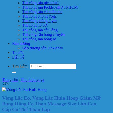
Thi công sân pickleball
Thi công sân Pickleball ở TPHCM
Thi công sân cỏ nhân tạo
Thi công phòng Yoga
Thi công phòng Gym
Thi công hồ bơi
Thi công sân cầu lông
Thi công sân bóng chuyền
Thi công sân bóng rổ
Bảo dưỡng
Bảo dưỡng sân Pickleball
Tin tức
Liên hệ
Tìm kiếm:
Trang chủ
/
Phụ kiện yoga
-22%
Vòng Lắc Eo, Vòng Lắc Hula Hoop Giảm Mỡ
Bụng Hông Eo Thon Massage Size Lớn Cao
Cấp Có Thể Tháo Lắp