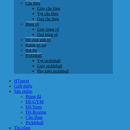
Cầu lông
Giày cầu lông
Vợt cầu lông
Quả cầu lông
Bóng rổ
Giày bóng rổ
Quả bóng rổ
Đồ chơi giải trí
Rubik trí tuệ
Bơi lội
Pickleball
Vợt pickleball
Giày pickleball
Phụ kiện pickleball
HTsport
Giới thiệu
Sản phẩm
Bóng đá
Đồ GYM
Đồ Yoga
Đồ Boxing
Cầu lông
Pickleball
Thi công