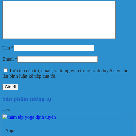
Tên
*
Email
*
Lưu tên của tôi, email, và trang web trong trình duyệt này cho
lần bình luận kế tiếp của tôi.
Sản phẩm tương tự
-36%
Yoga