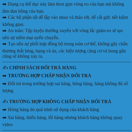
➡️ Dụng cụ thể dục này làm thon gọn vòng eo của bạn mà không
làm đau hông của bạn.
➡️ Các bộ phận rất dễ lắp vào nhau và tháo rời, dễ cất giữ, tiết kiệm
không gian.
➡️ An toàn: Tập luyện thường xuyên với vòng lắc giảm eo sẽ tạo
nên sự mềm mại uyển chuyển.
➡️ Tạo nên sự phối hợp đồng bộ trong toàn cơ thể, không gây chấn
thương thắt lưng, bụng và da, các hiện tượng căng cơ và bong gân
cũng sẽ không xảy ra.
———————————————————————————-
✍️
CHÍNH SÁCH ĐỔI TRẢ HÀNG
➡️
TRƯỜNG HỢP CHẤP NHẬN ĐỔI TRẢ
➡️ Đổi trả trong trường hợp sai hàng, hỏng hàng, hàng không đủ số
lượng
✍️
TRƯỜNG HỢP KHÔNG CHẤP NHẬN ĐỔI TRẢ
➡️ Hỏng hàng do quá trình sử dụng của khách hàng
➡️ Sai hàng, thiếu hàng, lỗi hàng nhưng khách hàng không quay
video
———————————————————————————-