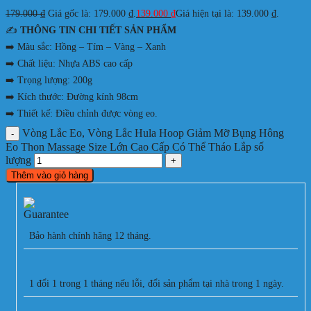
179.000
₫
Giá gốc là: 179.000 ₫.
139.000
₫
Giá hiện tại là: 139.000 ₫.
✍️
THÔNG TIN CHI TIẾT SẢN PHẨM
➡️ Màu sắc: Hồng – Tím – Vàng – Xanh
➡️ Chất liệu: Nhựa ABS cao cấp
➡️ Trọng lượng: 200g
➡️ Kích thước: Đường kính 98cm
➡️ Thiết kế: Điều chỉnh được vòng eo.
Vòng Lắc Eo, Vòng Lắc Hula Hoop Giảm Mỡ Bụng Hông
Eo Thon Massage Size Lớn Cao Cấp Có Thể Tháo Lắp số
lượng
Thêm vào giỏ hàng
Bảo hành chính hãng 12 tháng.
1 đổi 1 trong 1 tháng nếu lỗi, đổi sản phẩm tại nhà trong 1 ngày.