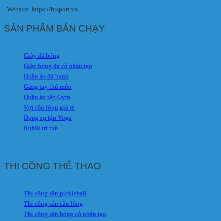
Website: https://htsport.vn
SẢN PHẨM BÁN CHẠY
Giày đá bóng
Giày bóng đá cỏ nhân tạo
Quần áo đá banh
Găng tay thủ môn
Quần áo tập Gym
Vợt cầu lông giá rẻ
Dụng cụ tập Yoga
Rubik trí tuệ
THI CÔNG THỂ THAO
Thi công sân pickleball
Thi công sân cầu lông
Thi công sân bóng cỏ nhân tạo