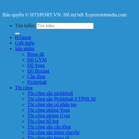
Bản quyền © HTSPORT.VN. Hỗ trợ bởi Xuyenvietmedia.com
Tìm kiếm:
HTsport
Giới thiệu
Sản phẩm
Bóng đá
Đồ GYM
Đồ Yoga
Đồ Boxing
Cầu lông
Pickleball
Thi công
Thi công sân pickleball
Thi công sân Pickleball ở TPHCM
Thi công sân cỏ nhân tạo
Thi công phòng Yoga
Thi công phòng Gym
Thi công hồ bơi
Thi công sân cầu lông
Thi công sân bóng chuyền
Thi công sân bóng rổ