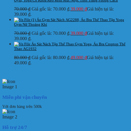
Gym, Yoga Có Khóa Kéo Kèm Mút Ngực Thời Trang Phong Cách
70.000
₫
Giá gốc là: 70.000 ₫.
39.000
₫
Giá hiện tại là:
39.000 ₫.
Áo Gym Sát Nách AG2288, Áo Bra Thể Thao Tập Yoga
Gym Nữ Thoáng Khí
70.000
₫
Giá gốc là: 70.000 ₫.
39.000
₫
Giá hiện tại là:
39.000 ₫.
Áo Sát Nách Tập Thể Thao Gym Yoga, Áo Bra Croptop Thể
Thao AG1932
80.000
₫
Giá gốc là: 80.000 ₫.
49.000
₫
Giá hiện tại là:
49.000 ₫.
Miễn phí vận chuyển
Với đơn hàng trên 500k
Hỗ trợ 24/7