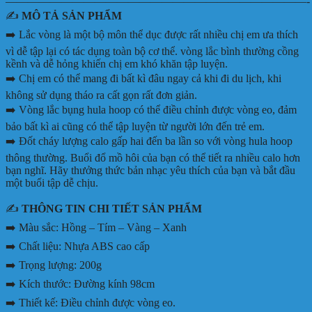
———————————————————————————-
✍️
MÔ TẢ SẢN PHẨM
➡️ Lắc vòng là một bộ môn thể dục được rất nhiều chị em ưa thích
vì dễ tập lại có tác dụng toàn bộ cơ thể. vòng lắc bình thường cồng
kềnh và dễ hỏng khiến chị em khó khăn tập luyện.
➡️ Chị em có thể mang đi bất kì đâu ngay cả khi đi du lịch, khi
không sử dụng tháo ra cất gọn rất đơn giản.
➡️ Vòng lắc bụng hula hoop có thể điều chỉnh được vòng eo, đảm
bảo bất kì ai cũng có thể tập luyện từ người lớn đến trẻ em.
➡️ Đốt cháy lượng calo gấp hai đến ba lần so với vòng hula hoop
thông thường. Buổi đổ mồ hôi của bạn có thể tiết ra nhiều calo hơn
bạn nghĩ. Hãy thưởng thức bản nhạc yêu thích của bạn và bắt đầu
một buổi tập dễ chịu.
✍️
THÔNG TIN CHI TIẾT SẢN PHẨM
➡️ Màu sắc: Hồng – Tím – Vàng – Xanh
➡️ Chất liệu: Nhựa ABS cao cấp
➡️ Trọng lượng: 200g
➡️ Kích thước: Đường kính 98cm
➡️ Thiết kế: Điều chỉnh được vòng eo.