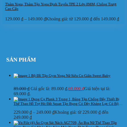
Thảm Yoga, Thảm Tập Yoga Định Tuyến TPE 2 Lớp 8MM, Chống Trượt
Cao Cấp
129.000
₫
–
149.000
₫
Khoảng giá: từ 129.000 ₫ đến 149.000 ₫
SẢN PHẨM
Bộ Đồ Tập Gym Yoga Nữ Siêu Co Giãn Sweet Baby
89.000
₫
Giá gốc là: 89.000 ₫.
69.000
₫
Giá hiện tại là:
69.000 ₫.
Dụng Cụ Plank 3 Trong 1, Bảng Tập Chống Đẩy Thiết Bị
Thể Thao Hỗ Trợ Hít Đất Squat Tập Bụng Có Dây Kháng Lực Có Bộ
Đếm
229.000
₫
–
249.000
₫
Khoảng giá: từ 229.000 ₫ đến
249.000 ₫
Áo Gym Sát Nách AG7709, Áo Bra Nữ Thể Thao Tập