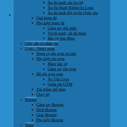
Áo đá banh câu lạc bộ
0707 22 77 93
Áo Đá Banh Không In Logo
Áo đá banh đội tuyển Quốc gia
Giỏ hàng
Quả bóng đá
Phụ kiện bóng đá
Găng tay thủ môn
Vớ đá banh, tất đá bóng
Bảo vệ ống đồng
Giày sân cỏ nhân tạo
Chưa có sản phẩm trong giỏ hàng.
Gym – Sport wear
Dụng cụ tập gym tại nhà
Quay trở lại cửa hàng
Phụ kiện tập gym
Băng bảo vệ
Găng tay tập gym
Đồ tập gym nam
Áo Tập Gym
Quần tập GYM
Túi trống thể thao
Chạy bộ
Boxing
Găng tay Boxing
Đích Boxing
Giáp Boxing
Phụ kiện Boxing
Yoga