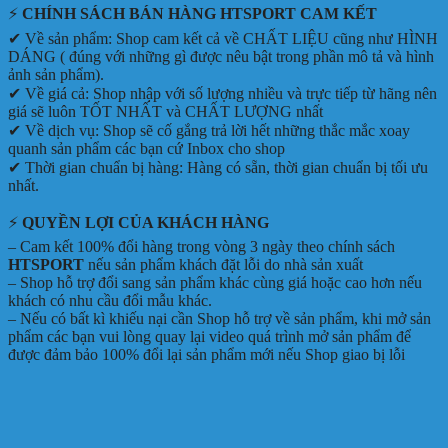
⚡
CHÍNH SÁCH BÁN HÀNG HTSPORT CAM KẾT
✔ Về sản phẩm: Shop cam kết cả về CHẤT LIỆU cũng như HÌNH
DÁNG ( đúng với những gì được nêu bật trong phần mô tả và hình
ảnh sản phẩm).
✔ Về giá cả: Shop nhập với số lượng nhiều và trực tiếp từ hãng nên
giá sẽ luôn TỐT NHẤT và CHẤT LƯỢNG nhất
✔ Về dịch vụ: Shop sẽ cố gắng trả lời hết những thắc mắc xoay
quanh sản phẩm các bạn cứ Inbox cho shop
✔ Thời gian chuẩn bị hàng: Hàng có sẵn, thời gian chuẩn bị tối ưu
nhất.
⚡
QUYỀN LỢI CỦA KHÁCH HÀNG
– Cam kết 100% đổi hàng trong vòng 3 ngày theo chính sách
HTSPORT
nếu sản phẩm khách đặt lỗi do nhà sản xuất
– Shop hỗ trợ đổi sang sản phẩm khác cùng giá hoặc cao hơn nếu
khách có nhu cầu đổi mẫu khác.
– Nếu có bất kì khiếu nại cần Shop hỗ trợ về sản phẩm, khi mở sản
phẩm các bạn vui lòng quay lại video quá trình mở sản phẩm để
được đảm bảo 100% đổi lại sản phẩm mới nếu Shop giao bị lỗi