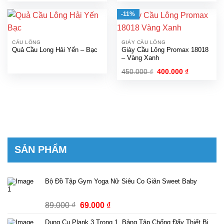
là:
tại
là:
tại
450.000 ₫.
là:
550.000 ₫.
là:
-11%
400.000 ₫.
480.000 ₫.
CẦU LÔNG
GIÀY CẦU LÔNG
Quả Cầu Long Hải Yến – Bạc
Giày Cầu Lông Promax 18018
– Vàng Xanh
Giá
Giá
450.000
₫
400.000
₫
gốc
hiện
là:
tại
450.000 ₫.
là:
400.000 ₫.
SẢN PHẨM
Bộ Đồ Tập Gym Yoga Nữ Siêu Co Giãn Sweet Baby
Giá
Giá
89.000
₫
69.000
₫
gốc
hiện
Dụng Cụ Plank 3 Trong 1, Bảng Tập Chống Đẩy Thiết Bị