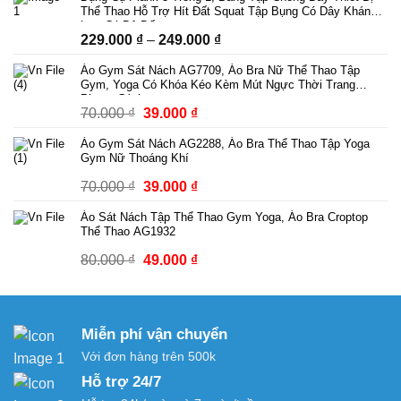
là:
tại
Thể Thao Hỗ Trợ Hít Đất Squat Tập Bụng Có Dây Kháng
89.000 ₫.
là:
Lực Có Bộ Đếm
Khoảng
229.000
₫
–
249.000
₫
69.000 ₫.
giá:
Áo Gym Sát Nách AG7709, Áo Bra Nữ Thể Thao Tập
từ
Gym, Yoga Có Khóa Kéo Kèm Mút Ngực Thời Trang
229.000 ₫
Phong Cách
Giá
Giá
70.000
₫
39.000
₫
đến
gốc
hiện
249.000 ₫
Áo Gym Sát Nách AG2288, Áo Bra Thể Thao Tập Yoga
là:
tại
Gym Nữ Thoáng Khí
70.000 ₫.
là:
Giá
Giá
70.000
₫
39.000
₫
39.000 ₫.
gốc
hiện
Áo Sát Nách Tập Thể Thao Gym Yoga, Áo Bra Croptop
là:
tại
Thể Thao AG1932
70.000 ₫.
là:
Giá
Giá
80.000
₫
49.000
₫
39.000 ₫.
gốc
hiện
là:
tại
80.000 ₫.
là:
Miễn phí vận chuyển
49.000 ₫.
Với đơn hàng trên 500k
Hỗ trợ 24/7