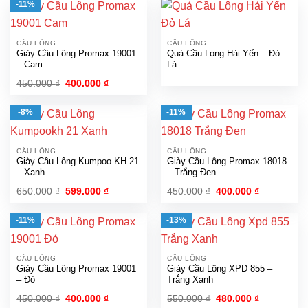
-11%
CẦU LÔNG
CẦU LÔNG
Giày Cầu Lông Promax 19001
Quả Cầu Long Hải Yến – Đỏ
– Cam
Lá
Giá
Giá
450.000
₫
400.000
₫
gốc
hiện
là:
tại
450.000 ₫.
là:
-8%
-11%
400.000 ₫.
CẦU LÔNG
CẦU LÔNG
Giày Cầu Lông Kumpoo KH 21
Giày Cầu Lông Promax 18018
– Xanh
– Trắng Đen
Giá
Giá
Giá
Giá
650.000
₫
599.000
₫
450.000
₫
400.000
₫
gốc
hiện
gốc
hiện
là:
tại
là:
tại
650.000 ₫.
là:
450.000 ₫.
là:
-11%
-13%
599.000 ₫.
400.000 ₫.
CẦU LÔNG
CẦU LÔNG
Giày Cầu Lông Promax 19001
Giày Cầu Lông XPD 855 –
– Đỏ
Trắng Xanh
Giá
Giá
Giá
Giá
450.000
₫
400.000
₫
550.000
₫
480.000
₫
gốc
hiện
gốc
hiện