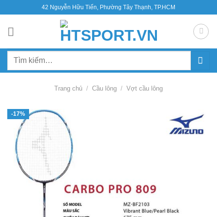
Bỏ
42 Nguyễn Hữu Tiến, Phường Tây Thạnh, TP.HCM
qua
nội
dung
Tìm
kiếm:
Trang chủ
/
Cầu lông
/
Vợt cầu lông
-17%