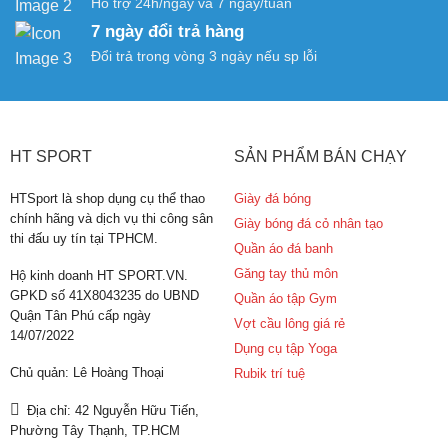
Hỗ trợ 24h/ngày và 7 ngày/tuần
7 ngày đổi trả hàng
Đổi trả trong vòng 3 ngày nếu sp lỗi
HT SPORT
SẢN PHẨM BÁN CHẠY
HTSport là shop dụng cụ thể thao
Giày đá bóng
chính hãng và dịch vụ thi công sân
Giày bóng đá cỏ nhân tạo
thi đấu uy tín tại TPHCM.
Quần áo đá banh
Găng tay thủ môn
Hộ kinh doanh HT SPORT.VN.
GPKD số 41X8043235 do UBND
Quần áo tập Gym
Quận Tân Phú cấp ngày
Vợt cầu lông giá rẻ
14/07/2022
Dụng cụ tập Yoga
Chủ quản: Lê Hoàng Thoại
Rubik trí tuệ
Địa chỉ: 42 Nguyễn Hữu Tiến,
Phường Tây Thạnh, TP.HCM