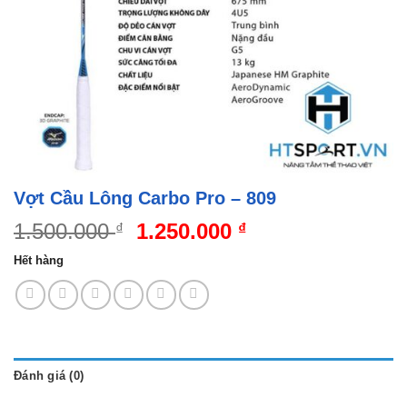
Vợt Cầu Lông Carbo Pro – 809
Giá
Giá
1.500.000
1.250.000
₫
₫
gốc
hiện
Hết hàng
là:
tại
1.500.000 ₫.
là:
1.250.000 ₫.
Đánh giá (0)