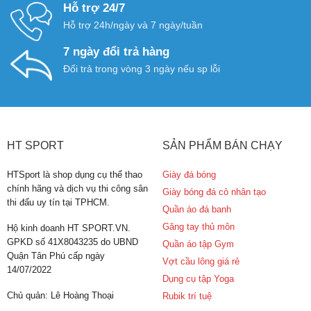
Hỗ trợ 24/7
Hỗ trợ 24h/ngày và 7 ngày/tuần
7 ngày đổi trả hàng
Đổi trả trong vòng 3 ngày nếu sp lỗi
HT SPORT
SẢN PHẨM BÁN CHẠY
HTSport là shop dụng cụ thể thao
Giày đá bóng
chính hãng và dịch vụ thi công sân
Giày bóng đá cỏ nhân tạo
thi đấu uy tín tại TPHCM.
Quần áo đá banh
Găng tay thủ môn
Hộ kinh doanh HT SPORT.VN.
GPKD số 41X8043235 do UBND
Quần áo tập Gym
Quận Tân Phú cấp ngày
Vợt cầu lông giá rẻ
14/07/2022
Dụng cụ tập Yoga
Chủ quản: Lê Hoàng Thoại
Rubik trí tuệ