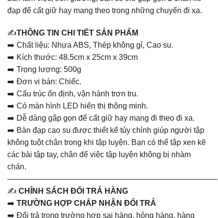
đạp để cất giữ hay mang theo trong những chuyến đi xa.
✍️
THÔNG TIN CHI TIẾT SẢN PHẨM
➡️ Chất liệu: Nhựa ABS, Thép không gỉ, Cao su.
➡️ Kích thước: 48.5cm x 25cm x 39cm
➡️ Trọng lượng: 500g
➡️ Đơn vị bán: Chiếc.
➡️ Cấu trúc ổn định, vận hành trơn tru.
➡️ Có màn hình LED hiển thị thông minh.
➡️ Dễ dàng gập gọn để cất giữ hay mang đi theo đi xa.
➡️ Bàn đạp cao su được thiết kế tùy chỉnh giúp người tập
không tuột chân trong khi tập luyện. Bạn có thể tập xen kẽ
các bài tập tay, chân để việc tập luyện không bị nhàm
chán.
———————————————————————————
✍️
CHÍNH SÁCH ĐỔI TRẢ HÀNG
➡️
TRƯỜNG HỢP CHẤP NHẬN ĐỔI TRẢ
➡️ Đổi trả trong trường hợp sai hàng, hỏng hàng, hàng