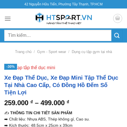
Bỏ
42 Nguyễn Hữu Tiến, Phường Tây Thạnh, TP.HCM
qua
nội
dung
Tìm
kiếm:
Trang chủ
/
Gym - Sport wear
/
Dụng cụ tập gym tại nhà
-30%
Xe Đạp Thể Dục, Xe Đạp Mini Tập Thể Dục
Tại Nhà Cao Cấp, Có Đồng Hồ Đếm Số
Tiện Lợi
Khoảng
259.000
–
499.000
₫
₫
giá:
✍️
THÔNG TIN CHI TIẾT SẢN PHẨM
từ
➡️ Chất liệu: Nhựa ABS, Thép không gỉ, Cao su.
259.000 ₫
➡️ Kích thước: 48.5cm x 25cm x 39cm