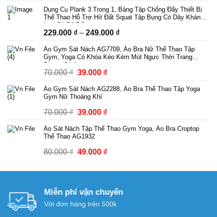
gốc
hiện
Dụng Cụ Plank 3 Trong 1, Bảng Tập Chống Đẩy Thiết Bị
là:
tại
Thể Thao Hỗ Trợ Hít Đất Squat Tập Bụng Có Dây Kháng
89.000 ₫.
là:
Lực Có Bộ Đếm
Khoảng
229.000
₫
–
249.000
₫
69.000 ₫.
giá:
Áo Gym Sát Nách AG7709, Áo Bra Nữ Thể Thao Tập
từ
Gym, Yoga Có Khóa Kéo Kèm Mút Ngực Thời Trang
229.000 ₫
Phong Cách
Giá
Giá
70.000
₫
39.000
₫
đến
gốc
hiện
249.000 ₫
Áo Gym Sát Nách AG2288, Áo Bra Thể Thao Tập Yoga
là:
tại
Gym Nữ Thoáng Khí
70.000 ₫.
là:
Giá
Giá
70.000
₫
39.000
₫
39.000 ₫.
gốc
hiện
Áo Sát Nách Tập Thể Thao Gym Yoga, Áo Bra Croptop
là:
tại
Thể Thao AG1932
70.000 ₫.
là:
Giá
Giá
80.000
₫
49.000
₫
39.000 ₫.
gốc
hiện
là:
tại
80.000 ₫.
là:
Miễn phí vận chuyển
49.000 ₫.
Với đơn hàng trên 500k