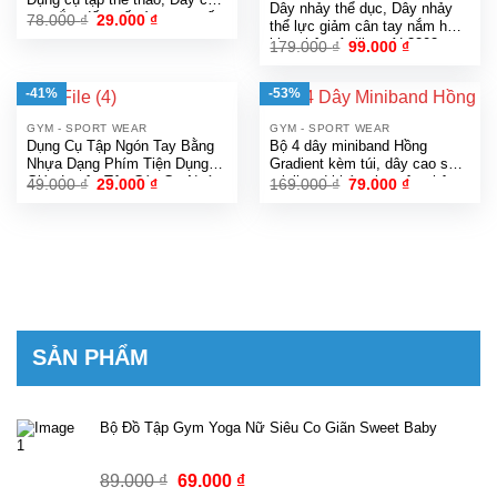
Dây nhảy thể dục, Dây nhảy
tay nắm đếm số vòng cao cấp
Giá
Giá
78.000
₫
29.000
₫
thể lực giảm cân tay nắm hợp
gốc
hiện
nhiều màu
kim nhôm Aolikes AL3202
Giá
Giá
179.000
₫
99.000
₫
là:
tại
gốc
hiện
78.000 ₫.
là:
là:
tại
29.000 ₫.
179.000 ₫.
là:
-41%
-53%
99.000 ₫.
GYM - SPORT WEAR
GYM - SPORT WEAR
Dụng Cụ Tập Ngón Tay Bằng
Bộ 4 dây miniband Hồng
Nhựa Dạng Phím Tiện Dụng,
Gradient kèm túi, dây cao su
Giúp Luyện Tập Các Cơ Ngón
miniband kháng lực tập chân
Giá
Giá
Giá
Giá
49.000
₫
29.000
₫
169.000
₫
79.000
₫
gốc
hiện
gốc
hiện
Tay Linh Hoạt An Toàn
mông
là:
tại
là:
tại
49.000 ₫.
là:
169.000 ₫.
là:
29.000 ₫.
79.000 ₫.
SẢN PHẨM
Bộ Đồ Tập Gym Yoga Nữ Siêu Co Giãn Sweet Baby
Giá
Giá
89.000
₫
69.000
₫