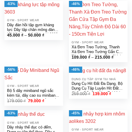
-63%
-46%
GYM - SPORT WEAR
Dây đàn hồi tập gym kháng
lực Dây tập chân mông đàn
hồi Mini band Aolikes AL3603
Khoảng
45.000
₫
–
50.000
₫
giá:
từ
GYM - SPORT WEAR
45.000 ₫
Xà Đơn Treo Tường, Thanh
đến
Xà Đơn Treo Tường Gắn Cửa
50.000 ₫
Tập Gym Đa Năng,Tùy Chỉnh
Khoảng
109.000
₫
–
215.000
₫
giá:
Độ Dài 60 – 150cm Tiện Lợi
từ
109.000 ₫
-56%
-46%
đến
215.000 ₫
DỤNG CỤ TẬP GYM TẠI NHÀ
Dụng Cụ Hít Đất Đa Dạng, Bộ
GYM - SPORT WEAR
Dụng Cụ Tập Luyện Hít Đất
Bộ 5 dây miniband ngũ sắc
Chống Đẩy Đa Năng Tại Nhà
Giá
Giá
259.000
₫
139.000
₫
kèm túi, dây cao su miniband
gốc
hiện
Cao Cấp Chính Hãng
kháng lực tập chân mông, phụ
Giá
Giá
179.000
₫
79.000
₫
là:
tại
gốc
hiện
kiện tập gym
259.000 ₫.
là:
là:
tại
139.000 ₫.
179.000 ₫.
là:
-63%
-45%
79.000 ₫.
GYM - SPORT WEAR
Dây nhảy thể dục có đếm,
GYM - SPORT WEAR
Dụng cụ tập thể thao, Dây có