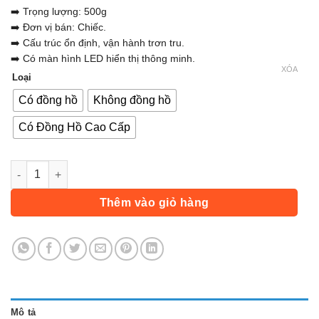
đến
➡️ Trọng lượng: 500g
499.000 ₫
➡️ Đơn vị bán: Chiếc.
➡️ Cấu trúc ổn định, vận hành trơn tru.
➡️ Có màn hình LED hiển thị thông minh.
XÓA
Loại
Có đồng hồ
Không đồng hồ
Có Đồng Hồ Cao Cấp
Xe Đạp Thể Dục, Xe Đạp Mini Tập Thể Dục Tại Nhà Cao Cấp, C
Thêm vào giỏ hàng
Mô tả