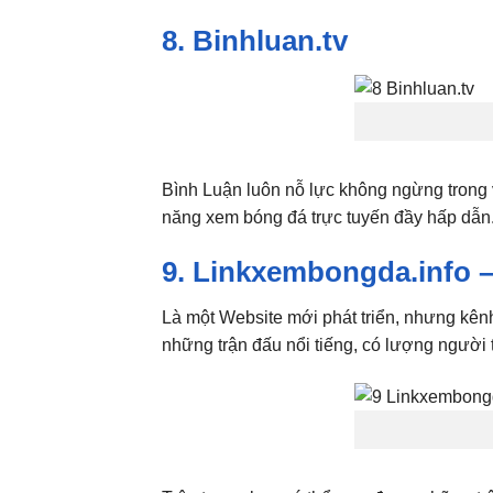
8. Binhluan.tv
Bình Luận luôn nỗ lực không ngừng trong v
năng xem bóng đá trực tuyến đầy hấp dẫn. 
9. Linkxembongda.info –
Là một Website mới phát triển, nhưng kênh
những trận đấu nổi tiếng, có lượng người 