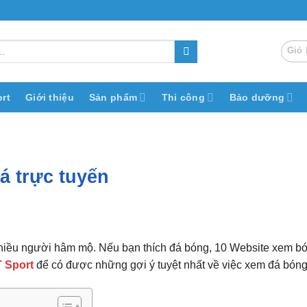
Giỏ 
rt
Giới thiệu
Sản phẩm
Thi công
Bảo dưỡng
á trực tuyến
 nhiều người hâm mộ. Nếu bạn thích đá bóng, 10 Website xem bó
 Sport
để có được những gợi ý tuyệt nhất về việc xem đá bóng