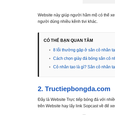
Website này giúp người hâm mộ có thể xem 
người dùng nhiều kênh tivi khác.
CÓ THỂ BẠN QUAN TÂM
•
8 lỗi thường gặp ở sân cỏ nhân tạ
•
Cách chọn giày đá bóng sân cỏ n
•
Cỏ nhân tạo là gì? Sân cỏ nhân t
2. Tructiepbongda.com
Đây là Website Trực tiếp bóng đá với nhiề
trên Website hay lấy link Sopcast về để x