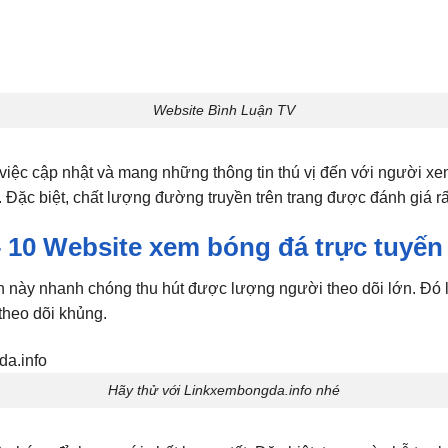
Website Bình Luận TV
iệc cập nhật và mang những thông tin thú vị đến với người xem.
Đặc biệt, chất lượng đường truyền trên trang được đánh giá rấ
 10 Website xem bóng đá trực tuyến
 này nhanh chóng thu hút được lượng người theo dõi lớn. Đó là
theo dõi khủng.
Hãy thử với Linkxembongda.info nhé