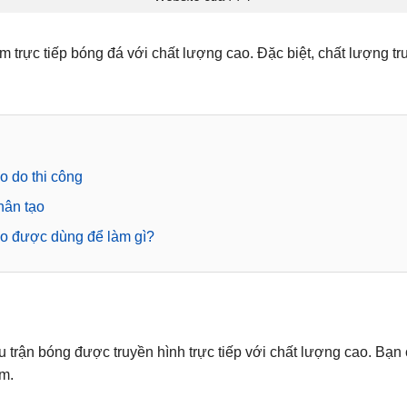
trực tiếp bóng đá với chất lượng cao. Đặc biệt, chất lượng tru
o do thi công
hân tạo
ạo được dùng để làm gì?
u trận bóng được truyền hình trực tiếp với chất lượng cao. Bạn 
em.