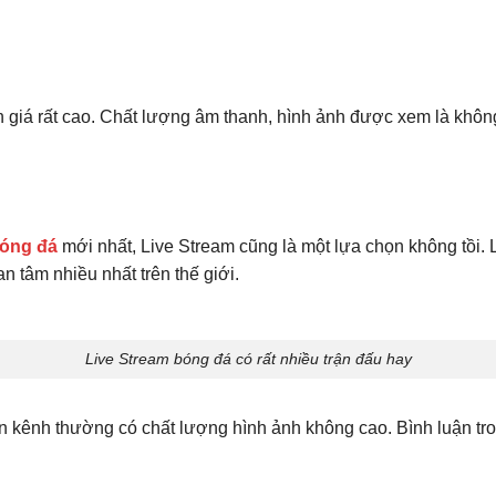
iá rất cao. Chất lượng âm thanh, hình ảnh được xem là khôn
óng đá
mới nhất, Live Stream cũng là một lựa chọn không tồi
n tâm nhiều nhất trên thế giới.
Live Stream bóng đá có rất nhiều trận đấu hay
rên kênh thường có chất lượng hình ảnh không cao. Bình luận t