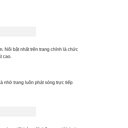
 Nổi bật nhất trên trang chính là chức
t cao.
 nhờ trang luôn phát sóng trực tiếp