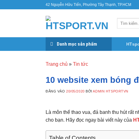
Bỏ
42 Nguyễn Hữu Tiến, Phường Tây Thạnh, TP.HCM
qua
nội
Tìm
dung
kiếm:
Danh mục sản phẩm
HTspo
Trang chủ
»
Tin tức
10 website xem bóng đ
ĐĂNG VÀO
20/05/2020
BỞI
ADMIN HTSPORTVN
Là môn thể thao vua, đá banh thu hút rất
cho bạn. Hãy đọc ngay bài viết này của
HT
Table of Contents