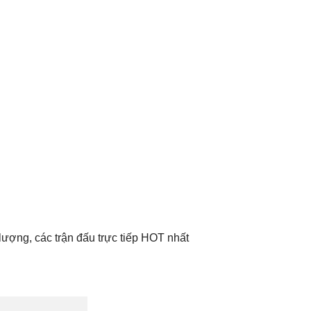
lượng, các trận đấu trực tiếp HOT nhất