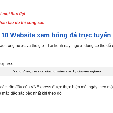
mọi thời đại.
hân tạo do thi công sai.
 10 Website xem bóng đá trực tuyến
hao trong nước và thế giới. Tại kênh này, người dùng có thể d
Trang Vnexpress có những video cực kỳ chuyên nghiệp
hư các trận đấu của VNExpress được thực hiện mỗi ngày theo mộ
mắt, đặc sắc bậc nhất khi theo dõi.