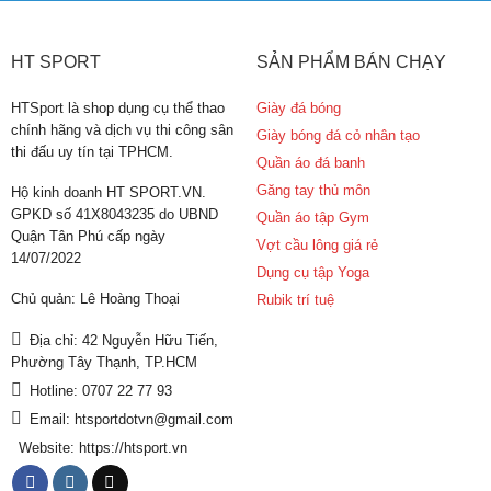
HT SPORT
SẢN PHẨM BÁN CHẠY
HTSport là shop dụng cụ thể thao
Giày đá bóng
chính hãng và dịch vụ thi công sân
Giày bóng đá cỏ nhân tạo
thi đấu uy tín tại TPHCM.
Quần áo đá banh
Găng tay thủ môn
Hộ kinh doanh HT SPORT.VN.
GPKD số 41X8043235 do UBND
Quần áo tập Gym
Quận Tân Phú cấp ngày
Vợt cầu lông giá rẻ
14/07/2022
Dụng cụ tập Yoga
Chủ quản: Lê Hoàng Thoại
Rubik trí tuệ
Địa chỉ: 42 Nguyễn Hữu Tiến,
Phường Tây Thạnh, TP.HCM
Hotline: 0707 22 77 93
Email: htsportdotvn@gmail.com
Website: https://htsport.vn