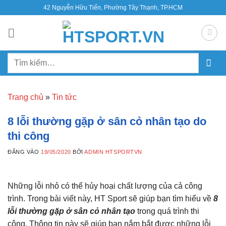
Bỏ
42 Nguyễn Hữu Tiến, Phường Tây Thạnh, TP.HCM
qua
nội
dung
Tìm
kiếm:
Trang chủ
»
Tin tức
8 lỗi thường gặp ở sân cỏ nhân tạo do
thi công
ĐĂNG VÀO
19/05/2020
BỞI
ADMIN HTSPORTVN
Những lỗi nhỏ có thể hủy hoại chất lượng của cả công
trình. Trong bài viết này, HT Sport sẽ giúp bạn tìm hiểu về
8
lỗi thường gặp ở sân cỏ nhân tạo
trong quá trình thi
công. Thông tin này sẽ giúp bạn nắm bắt được những lỗi