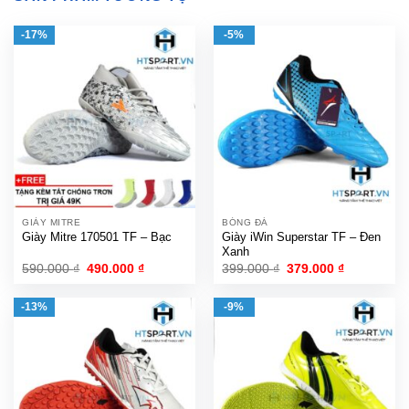
-17%
-5%
GIÀY MITRE
BÓNG ĐÁ
Giày Mitre 170501 TF – Bạc
Giày iWin Superstar TF – Đen
Xanh
Giá
Giá
Giá
Giá
590.000
₫
490.000
₫
399.000
₫
379.000
₫
gốc
hiện
gốc
hiện
là:
tại
là:
tại
590.000 ₫.
là:
399.000 ₫.
là:
-13%
-9%
490.000 ₫.
379.000 ₫.