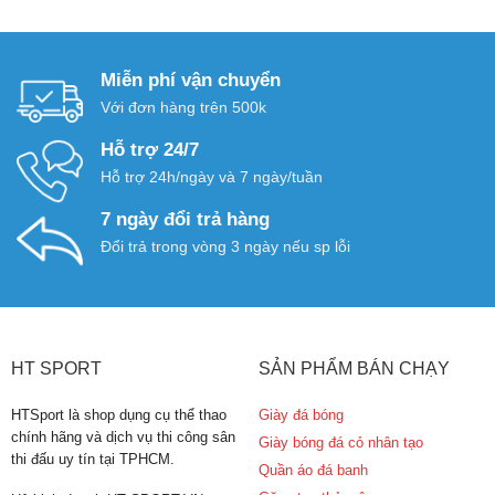
gốc
hiện
là:
tại
80.000 ₫.
là:
Miễn phí vận chuyển
49.000 ₫.
Với đơn hàng trên 500k
Hỗ trợ 24/7
Hỗ trợ 24h/ngày và 7 ngày/tuần
7 ngày đổi trả hàng
Đổi trả trong vòng 3 ngày nếu sp lỗi
HT SPORT
SẢN PHẨM BÁN CHẠY
HTSport là shop dụng cụ thể thao
Giày đá bóng
chính hãng và dịch vụ thi công sân
Giày bóng đá cỏ nhân tạo
thi đấu uy tín tại TPHCM.
Quần áo đá banh