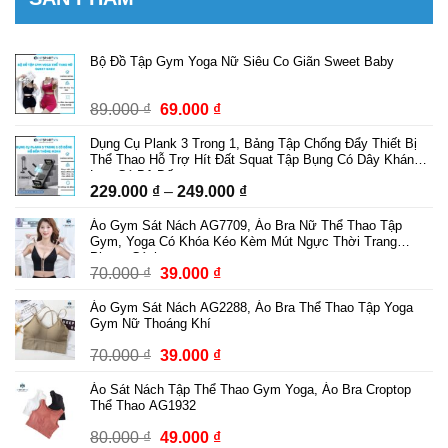
Bộ Đồ Tập Gym Yoga Nữ Siêu Co Giãn Sweet Baby
Giá
Giá
89.000
₫
69.000
₫
gốc
hiện
Dụng Cụ Plank 3 Trong 1, Bảng Tập Chống Đẩy Thiết Bị
là:
tại
Thể Thao Hỗ Trợ Hít Đất Squat Tập Bụng Có Dây Kháng
89.000 ₫.
là:
Lực Có Bộ Đếm
Khoảng
229.000
₫
–
249.000
₫
69.000 ₫.
giá:
Áo Gym Sát Nách AG7709, Áo Bra Nữ Thể Thao Tập
từ
Gym, Yoga Có Khóa Kéo Kèm Mút Ngực Thời Trang
229.000 ₫
Phong Cách
Giá
Giá
70.000
₫
39.000
₫
đến
gốc
hiện
249.000 ₫
Áo Gym Sát Nách AG2288, Áo Bra Thể Thao Tập Yoga
là:
tại
Gym Nữ Thoáng Khí
70.000 ₫.
là:
Giá
Giá
70.000
₫
39.000
₫
39.000 ₫.
gốc
hiện
Áo Sát Nách Tập Thể Thao Gym Yoga, Áo Bra Croptop
là:
tại
Thể Thao AG1932
70.000 ₫.
là:
Giá
Giá
80.000
₫
49.000
₫
39.000 ₫.