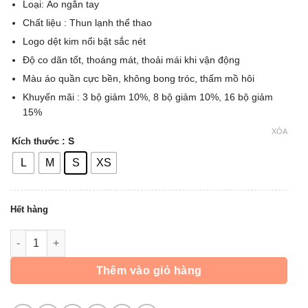
Loại: Áo ngắn tay
99.000 ₫.
Chất liệu : Thun lạnh thể thao
Logo dệt kim nổi bật sắc nét
Độ co dãn tốt, thoáng mát, thoải mái khi vận động
Màu áo quần cực bền, không bong tróc, thấm mồ hôi
Khuyến mãi : 3 bộ giảm 10%, 8 bộ giảm 10%, 16 bộ giảm
15%
XÓA
: S
Kích thước
L
M
S
XS
Hết hàng
Áo Bóng Đá iWin Centter - Đen số lượng
Thêm vào giỏ hàng