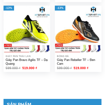
gốc
hiện
gốc
hiện
là:
tại
là:
tại
399.000 ₫.
là:
549.000 ₫.
là:
-13%
-13%
379.000 ₫.
479.000 ₫.
GIÀY PAN THÁI LAN
BÓNG ĐÁ
Giày Pan Bravo Agilis TF – Dạ
Giày Pan Rebeller TF – Đen
Quang
Cam
Giá
Giá
Giá
Giá
599.000
₫
519.000
₫
599.000
₫
519.000
₫
gốc
hiện
gốc
hiện
là:
tại
là:
tại
599.000 ₫.
là:
599.000 ₫.
là:
519.000 ₫.
519.000 ₫.
SẢN PHẨM