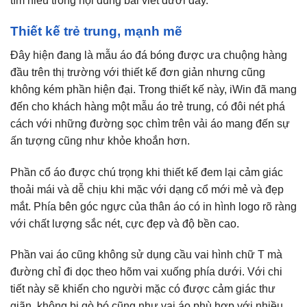
tìm hiểu trong nội dung bài viết dưới đây.
Thiết kế trẻ trung, mạnh mẽ
Đây hiện đang là mẫu áo đá bóng được ưa chuộng hàng
đầu trên thị trường với thiết kế đơn giản nhưng cũng
không kém phần hiện đại. Trong thiết kế này, iWin đã mang
đến cho khách hàng một mẫu áo trẻ trung, có đôi nét phá
cách với những đường sọc chìm trên vải áo mang đến sự
ấn tượng cũng như khỏe khoắn hơn.
Phần cổ áo được chú trọng khi thiết kế đem lại cảm giác
thoải mái và dễ chịu khi mặc với dạng cổ mới mẻ và đẹp
mắt. Phía bên góc ngực của thân áo có in hình logo rõ ràng
với chất lượng sắc nét, cực đẹp và độ bền cao.
Phần vai áo cũng không sử dụng cầu vai hình chữ T mà
đường chỉ đi dọc theo hõm vai xuống phía dưới. Với chi
tiết này sẽ khiến cho người mặc có được cảm giác thư
giãn, không bị gò bó cũng như vai áo phù hợp với nhiều