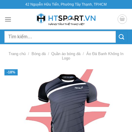
Bỏ
42 Nguyễn Hữu Tiến, Phường Tây Thạnh, TP.HCM
qua
nội
dung
Tìm
kiếm:
Trang chủ
/
Bóng đá
/
Quần áo bóng đá
/
Áo Đá Banh Không In
Logo
-18%