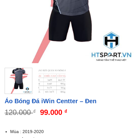
Áo Bóng Đá iWin Centter – Đen
Giá
Giá
120.000
99.000
₫
₫
gốc
hiện
là:
tại
Mùa : 2019-2020
120.000 ₫.
là: