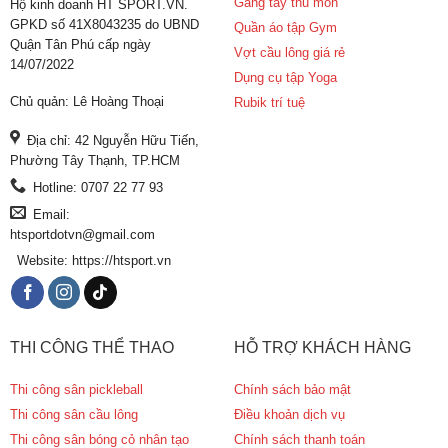
Găng tay thủ môn
Hộ kinh doanh HT SPORT.VN.
GPKD số 41X8043235 do UBND
Quần áo tập Gym
Quận Tân Phú cấp ngày
Vợt cầu lông giá rẻ
14/07/2022
Dụng cụ tập Yoga
Chủ quản: Lê Hoàng Thoại
Rubik trí tuệ
Địa chỉ: 42 Nguyễn Hữu Tiến,
Phường Tây Thạnh, TP.HCM
Hotline: 0707 22 77 93
Email:
htsportdotvn@gmail.com
Website: https://htsport.vn
THI CÔNG THỂ THAO
HỖ TRỢ KHÁCH HÀNG
Thi công sân pickleball
Chính sách bảo mật
Thi công sân cầu lông
Điều khoản dịch vụ
Thi công sân bóng cỏ nhân tạo
Chính sách thanh toán