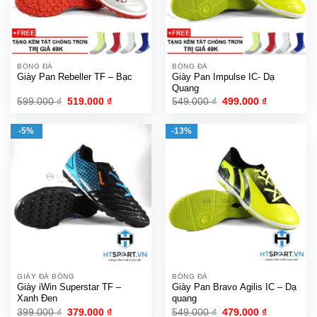
BÓNG ĐÁ
BÓNG ĐÁ
Giày Pan Rebeller TF – Bạc
Giày Pan Impulse IC- Dạ
Quang
Giá
Giá
Giá
Giá
599.000
₫
519.000
₫
549.000
₫
499.000
₫
gốc
hiện
gốc
hiện
là:
tại
là:
tại
599.000 ₫.
là:
549.000 ₫.
là:
-5%
-13%
519.000 ₫.
499.000 ₫.
GIÀY ĐÁ BÓNG
BÓNG ĐÁ
Giày iWin Superstar TF –
Giày Pan Bravo Agilis IC – Dạ
Xanh Đen
quang
Giá
Giá
Giá
Giá
399.000
₫
379.000
₫
549.000
₫
479.000
₫