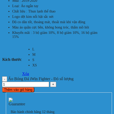
Mùa : 2019-2020
Loại: Áo ngắn tay
Chất liệu : Thun lạnh thể thao
Logo dệt kim nổi bật sắc nét
Độ co dãn tốt, thoáng mát, thoải mái khi vận động
Màu áo quần cực bền, không bong tróc, thấm mồ hôi
Khuyến mãi : 3 bộ giảm 10%, 8 bộ giảm 10%, 16 bộ giảm
15%
L
M
Kích thước
S
XS
Xóa
Áo Bóng Đá iWin Fighter - Đỏ số lượng
Thêm vào giỏ hàng
Bảo hành chính hãng 12 tháng.