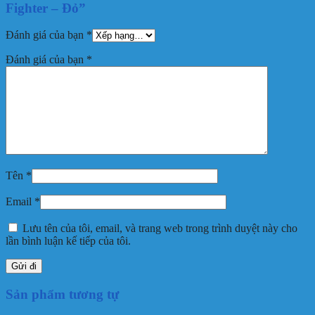
Fighter – Đỏ”
Đánh giá của bạn
*
Đánh giá của bạn
*
Tên
*
Email
*
Lưu tên của tôi, email, và trang web trong trình duyệt này cho
lần bình luận kế tiếp của tôi.
Sản phẩm tương tự