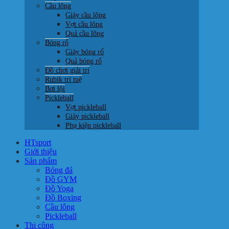
Cầu lông
Giày cầu lông
Vợt cầu lông
Quả cầu lông
Bóng rổ
Giày bóng rổ
Quả bóng rổ
Đồ chơi giải trí
Rubik trí tuệ
Bơi lội
Pickleball
Vợt pickleball
Giày pickleball
Phụ kiện pickleball
HTsport
Giới thiệu
Sản phẩm
Bóng đá
Đồ GYM
Đồ Yoga
Đồ Boxing
Cầu lông
Pickleball
Thi công