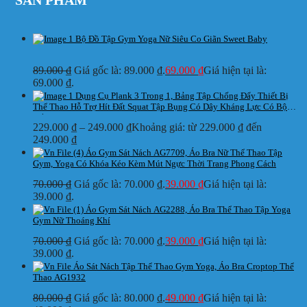
SẢN PHẨM
Bộ Đồ Tập Gym Yoga Nữ Siêu Co Giãn Sweet Baby
89.000
₫
Giá gốc là: 89.000 ₫.
69.000
₫
Giá hiện tại là:
69.000 ₫.
Dụng Cụ Plank 3 Trong 1, Bảng Tập Chống Đẩy Thiết Bị
Thể Thao Hỗ Trợ Hít Đất Squat Tập Bụng Có Dây Kháng Lực Có Bộ
Đếm
229.000
₫
–
249.000
₫
Khoảng giá: từ 229.000 ₫ đến
249.000 ₫
Áo Gym Sát Nách AG7709, Áo Bra Nữ Thể Thao Tập
Gym, Yoga Có Khóa Kéo Kèm Mút Ngực Thời Trang Phong Cách
70.000
₫
Giá gốc là: 70.000 ₫.
39.000
₫
Giá hiện tại là:
39.000 ₫.
Áo Gym Sát Nách AG2288, Áo Bra Thể Thao Tập Yoga
Gym Nữ Thoáng Khí
70.000
₫
Giá gốc là: 70.000 ₫.
39.000
₫
Giá hiện tại là:
39.000 ₫.
Áo Sát Nách Tập Thể Thao Gym Yoga, Áo Bra Croptop Thể
Thao AG1932
80.000
₫
Giá gốc là: 80.000 ₫.
49.000
₫
Giá hiện tại là: