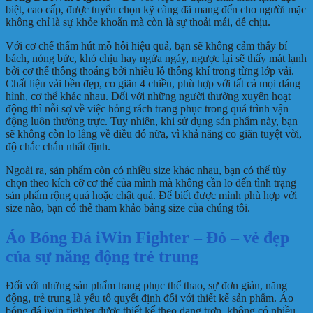
biệt, cao cấp, được tuyển chọn kỹ càng đã mang đến cho người mặc
không chỉ là sự khỏe khoắn mà còn là sự thoải mái, dễ chịu.
Với cơ chế thấm hút mồ hôi hiệu quả, bạn sẽ không cảm thấy bí
bách, nóng bức, khó chịu hay ngứa ngáy, ngược lại sẽ thấy mát lạnh
bởi cơ thế thông thoáng bởi nhiều lỗ thông khí trong từng lớp vải.
Chất liệu vải bền đẹp, co giãn 4 chiều, phù hợp với tất cả mọi dáng
hình, cơ thể khác nhau. Đối với những người thường xuyên hoạt
động thì nỗi sợ về việc hỏng rách trang phục trong quá trình vận
động luôn thường trực. Tuy nhiên, khi sử dụng sản phẩm này, bạn
sẽ không còn lo lắng về điều đó nữa, vì khả năng co giãn tuyệt vời,
độ chắc chắn nhất định.
Ngoài ra, sản phẩm còn có nhiều size khác nhau, bạn có thể tùy
chọn theo kích cỡ cơ thể của mình mà không cần lo đến tình trạng
sản phẩm rộng quá hoặc chật quá. Để biết được mình phù hợp với
size nào, bạn có thể tham khảo bảng size của chúng tôi.
Áo Bóng Đá iWin Fighter – Đỏ – vẻ đẹp
của sự năng động trẻ trung
Đối với những sản phẩm trang phục thể thao, sự đơn giản, năng
động, trẻ trung là yếu tố quyết định đối với thiết kế sản phẩm. Áo
bóng đá iwin fighter được thiết kế theo dạng trơn, không có nhiều