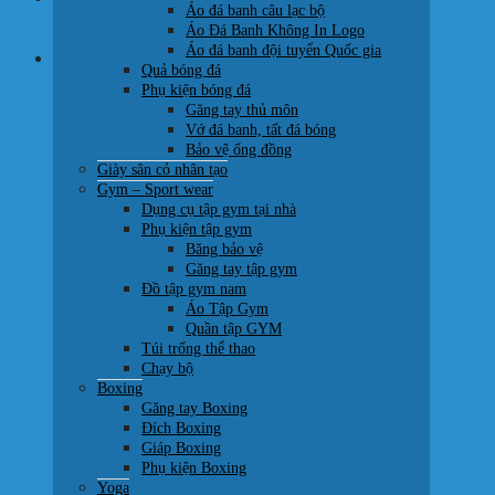
Áo đá banh câu lạc bộ
0707 22 77 93
Áo Đá Banh Không In Logo
Áo đá banh đội tuyển Quốc gia
Giỏ hàng
Quả bóng đá
Phụ kiện bóng đá
Găng tay thủ môn
Vớ đá banh, tất đá bóng
Bảo vệ ống đồng
Giày sân cỏ nhân tạo
Chưa có sản phẩm trong giỏ hàng.
Gym – Sport wear
Dụng cụ tập gym tại nhà
Quay trở lại cửa hàng
Phụ kiện tập gym
Băng bảo vệ
Găng tay tập gym
Đồ tập gym nam
Áo Tập Gym
Quần tập GYM
Túi trống thể thao
Chạy bộ
Boxing
Găng tay Boxing
Đích Boxing
Giáp Boxing
Phụ kiện Boxing
Yoga