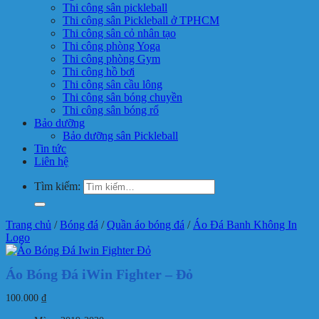
Thi công sân pickleball
Thi công sân Pickleball ở TPHCM
Thi công sân cỏ nhân tạo
Thi công phòng Yoga
Thi công phòng Gym
Thi công hồ bơi
Thi công sân cầu lông
Thi công sân bóng chuyền
Thi công sân bóng rổ
Bảo dưỡng
Bảo dưỡng sân Pickleball
Tin tức
Liên hệ
Tìm kiếm:
Trang chủ
/
Bóng đá
/
Quần áo bóng đá
/
Áo Đá Banh Không In
Logo
Áo Bóng Đá iWin Fighter – Đỏ
100.000
₫