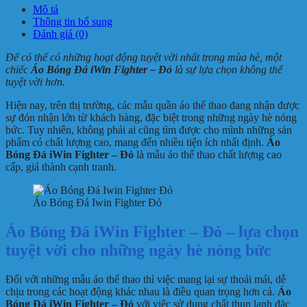
Mô tả
Thông tin bổ sung
Đánh giá (0)
Để có thể có những hoạt động tuyệt vời nhất trong mùa hè, một
chiếc
Áo Bóng Đá iWin Fighter – Đỏ
là sự lựa chọn không thể
tuyệt vời hơn.
Hiện nay, trên thị trường, các mẫu quần áo thể thao đang nhận được
sự đón nhận lớn từ khách hàng, đặc biệt trong những ngày hè nóng
bức. Tuy nhiên, không phải ai cũng tìm được cho mình những sản
phẩm có chất lượng cao, mang đến nhiều tiện ích nhất định.
Áo
Bóng Đá iWin Fighter – Đỏ
là mẫu áo thể thao chất lượng cao
cấp, giá thành cạnh tranh.
Áo Bóng Đá Iwin Fighter Đỏ
Áo Bóng Đá iWin Fighter – Đỏ – lựa chọn
tuyệt vời cho những ngày hè nóng bức
Đối với những mẫu áo thể thao thì việc mang lại sự thoải mái, dễ
chịu trong các hoạt động khác nhau là điều quan trọng hơn cả.
Áo
Bóng Đá iWin Fighter – Đỏ
với việc sử dụng chất thun lạnh đặc