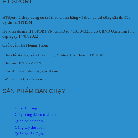
HT SPORT
HTSport là shop dụng cụ thể thao chính hãng và dịch vụ thi công sân thi đấu
uy tín tại TPHCM.
Hộ kinh doanh HT SPORT.VN. GPKD số 41X8043235 do UBND Quận Tân Phú
cấp ngày 14/07/2022
Chủ quản: Lê Hoàng Thoại
Địa chỉ: 42 Nguyễn Hữu Tiến, Phường Tây Thạnh, TP.HCM
Hotline: 0707 22 77 93
Email: htsportdotvn@gmail.com
Website: https://htsport.vn
SẢN PHẨM BÁN CHẠY
Giày đá bóng
Giày bóng đá cỏ nhân tạo
Quần áo đá banh
Găng tay thủ môn
Quần áo tập Gym