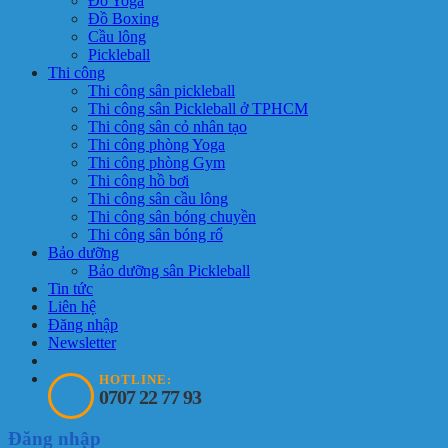
Đồ Yoga
Đồ Boxing
Cầu lông
Pickleball
Thi công
Thi công sân pickleball
Thi công sân Pickleball ở TPHCM
Thi công sân cỏ nhân tạo
Thi công phòng Yoga
Thi công phòng Gym
Thi công hồ bơi
Thi công sân cầu lông
Thi công sân bóng chuyền
Thi công sân bóng rổ
Bảo dưỡng
Bảo dưỡng sân Pickleball
Tin tức
Liên hệ
Đăng nhập
Newsletter
HOTLINE:
0707 22 77 93
Đăng nhập