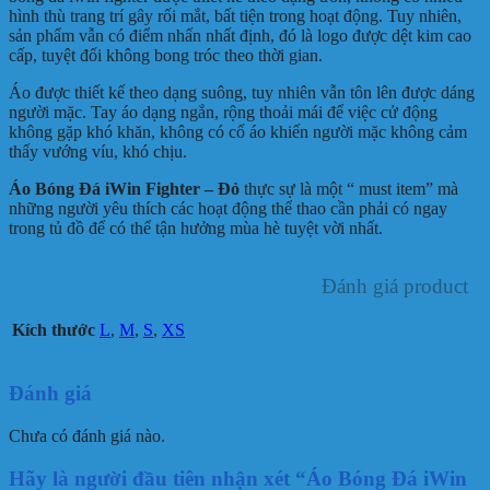
hình thù trang trí gây rối mắt, bất tiện trong hoạt động. Tuy nhiên,
sản phẩm vẫn có điểm nhấn nhất định, đó là logo được dệt kim cao
cấp, tuyệt đối không bong tróc theo thời gian.
Áo được thiết kế theo dạng suông, tuy nhiên vẫn tôn lên được dáng
người mặc. Tay áo dạng ngắn, rộng thoải mái để việc cử động
không gặp khó khăn, không có cổ áo khiến người mặc không cảm
thấy vướng víu, khó chịu.
Áo Bóng Đá iWin Fighter – Đỏ
thực sự là một “ must item” mà
những người yêu thích các hoạt động thể thao cần phải có ngay
trong tủ đồ để có thể tận hưởng mùa hè tuyệt vời nhất.
Đánh giá product
Kích thước
L
,
M
,
S
,
XS
Đánh giá
Chưa có đánh giá nào.
Hãy là người đầu tiên nhận xét “Áo Bóng Đá iWin