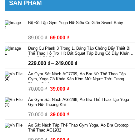
SẢN PHẨM
Bộ Đồ Tập Gym Yoga Nữ Siêu Co Giãn Sweet Baby
Giá
Giá
89.000
₫
69.000
₫
gốc
hiện
Dụng Cụ Plank 3 Trong 1, Bảng Tập Chống Đẩy Thiết Bị
là:
tại
Thể Thao Hỗ Trợ Hít Đất Squat Tập Bụng Có Dây Kháng
89.000 ₫.
là:
Lực Có Bộ Đếm
Khoảng
229.000
₫
–
249.000
₫
69.000 ₫.
giá:
Áo Gym Sát Nách AG7709, Áo Bra Nữ Thể Thao Tập
từ
Gym, Yoga Có Khóa Kéo Kèm Mút Ngực Thời Trang
229.000 ₫
Phong Cách
Giá
Giá
70.000
₫
39.000
₫
đến
gốc
hiện
249.000 ₫
Áo Gym Sát Nách AG2288, Áo Bra Thể Thao Tập Yoga
là:
tại
Gym Nữ Thoáng Khí
70.000 ₫.
là:
Giá
Giá
70.000
₫
39.000
₫
39.000 ₫.
gốc
hiện
Áo Sát Nách Tập Thể Thao Gym Yoga, Áo Bra Croptop
là:
tại
Thể Thao AG1932
70.000 ₫.
là:
Giá
Giá