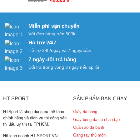
80.000
₫
49.000
₫
39.000 ₫.
gốc
hiện
là:
tại
80.000 ₫.
là:
Miễn phí vận chuyển
49.000 ₫.
Với đơn hàng trên 500k
Hỗ trợ 24/7
Hỗ trợ 24h/ngày và 7 ngày/tuần
7 ngày đổi trả hàng
Đổi trả trong vòng 3 ngày nếu sp lỗi
HT SPORT
SẢN PHẨM BÁN CHẠY
HTSport là shop dụng cụ thể thao
Giày đá bóng
chính hãng và dịch vụ thi công sân
Giày bóng đá cỏ nhân tạo
thi đấu uy tín tại TPHCM.
Quần áo đá banh
Găng tay thủ môn
Hộ kinh doanh HT SPORT.VN.