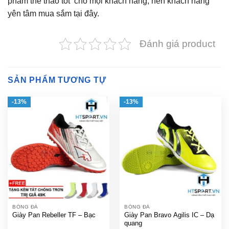
phẩm thể thao tốt cho mọi khách hàng, nên khách hàng
yên tâm mua sắm tại đây.
Đánh giá product
SẢN PHẨM TƯƠNG TỰ
-13%
-13%
BÓNG ĐÁ
BÓNG ĐÁ
Giày Pan Rebeller TF – Bạc
Giày Pan Bravo Agilis IC – Dạ
quang