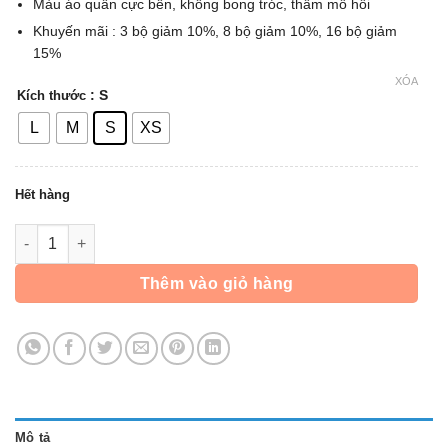
Màu áo quần cực bền, không bong tróc, thấm mồ hôi
Khuyến mãi : 3 bộ giảm 10%, 8 bộ giảm 10%, 16 bộ giảm
15%
XÓA
: S
Kích thước
L
M
S
XS
Hết hàng
Áo Dài Tay Thủ Môn - Xanh Lá số lượng
Thêm vào giỏ hàng
Mô tả