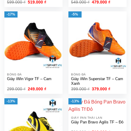
Giá
Giá
Giá
Giá
599.000
₫
519.000
₫
549.000
₫
479.000
₫
gốc
hiện
gốc
hiện
là:
tại
là:
tại
599.000 ₫.
là:
549.000 ₫.
là:
-17%
-5%
519.000 ₫.
479.000 ₫.
BÓNG ĐÁ
BÓNG ĐÁ
Giày iWin Vigor TF – Cam
Giày iWin Superstar TF – Cam
Xanh
Giá
Giá
Giá
Giá
299.000
₫
249.000
₫
399.000
₫
379.000
₫
gốc
hiện
gốc
hiện
là:
tại
là:
tại
299.000 ₫.
là:
399.000 ₫.
là:
-13%
-13%
249.000 ₫.
379.000 ₫.
GIÀY PAN THÁI LAN
Giày Pan Bravo Agilis TF – Đỏ