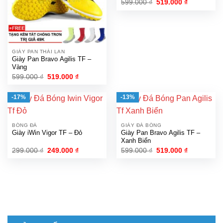
Giá
Giá
599.000
₫
519.000
₫
gốc
hiện
là:
tại
599.000 ₫.
là:
519.000 ₫.
GIÀY PAN THÁI LAN
Giày Pan Bravo Agilis TF –
Vàng
Giá
Giá
599.000
₫
519.000
₫
gốc
hiện
là:
tại
599.000 ₫.
là:
-17%
-13%
519.000 ₫.
BÓNG ĐÁ
GIÀY ĐÁ BÓNG
Giày iWin Vigor TF – Đỏ
Giày Pan Bravo Agilis TF –
Xanh Biển
Giá
Giá
Giá
Giá
299.000
₫
249.000
₫
599.000
₫
519.000
₫
gốc
hiện
gốc
hiện
là:
tại
là:
tại
299.000 ₫.
là:
599.000 ₫.
là:
249.000 ₫.
519.000 ₫.