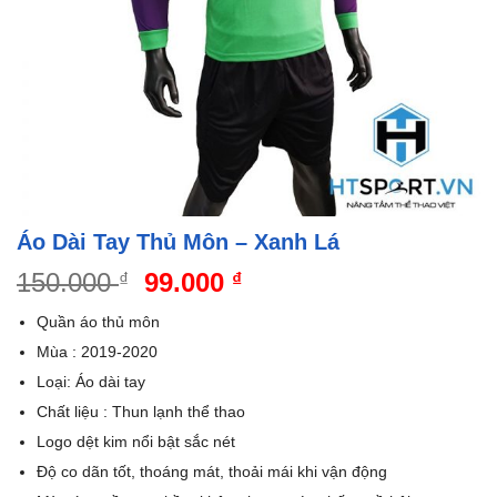
Áo Dài Tay Thủ Môn – Xanh Lá
Giá
Giá
150.000
99.000
₫
₫
gốc
hiện
Quần áo thủ môn
là:
tại
Mùa : 2019-2020
150.000 ₫.
là:
Loại: Áo dài tay
99.000 ₫.
Chất liệu : Thun lạnh thể thao
Logo dệt kim nổi bật sắc nét
Độ co dãn tốt, thoáng mát, thoải mái khi vận động