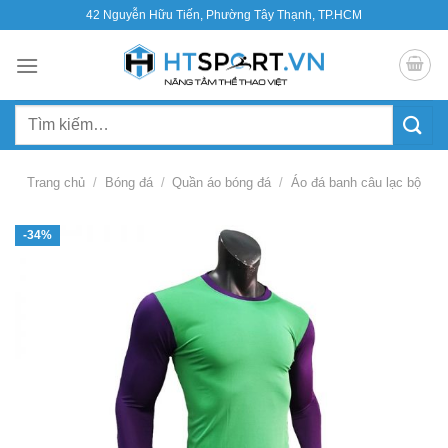
Bỏ
42 Nguyễn Hữu Tiến, Phường Tây Thạnh, TP.HCM
qua
nội
dung
Tìm
kiếm:
Trang chủ
/
Bóng đá
/
Quần áo bóng đá
/
Áo đá banh câu lạc bộ
-34%