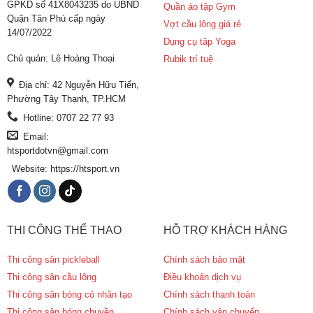
GPKD số 41X8043235 do UBND
Quần áo tập Gym
Quận Tân Phú cấp ngày
Vợt cầu lông giá rẻ
14/07/2022
Dụng cụ tập Yoga
Chủ quản: Lê Hoàng Thoại
Rubik trí tuệ
Địa chỉ: 42 Nguyễn Hữu Tiến,
Phường Tây Thạnh, TP.HCM
Hotline: 0707 22 77 93
Email:
htsportdotvn@gmail.com
Website: https://htsport.vn
THI CÔNG THỂ THAO
HỖ TRỢ KHÁCH HÀNG
Thi công sân pickleball
Chính sách bảo mật
Thi công sân cầu lông
Điều khoản dịch vụ
Thi công sân bóng cỏ nhân tạo
Chính sách thanh toán
Thi công sân bóng chuyền
Chính sách vận chuyển