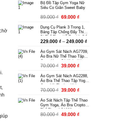
Bộ Đồ Tập Gym Yoga Nữ
Siêu Co Giãn Sweet Baby
Giá
Giá
89.000
₫
69.000
₫
gốc
hiện
Dụng Cụ Plank 3 Trong 1,
là:
tại
 chờ
Bảng Tập Chống Đẩy Thiết
89.000 ₫.
là:
Bị Thể Thao Hỗ Trợ Hít Đất
Khoảng
229.000
₫
–
249.000
₫
Squat Tập Bụng Có Dây
69.000 ₫.
Kháng Lực Có Bộ Đếm
giá:
Áo Gym Sát Nách AG7709,
từ
Áo Bra Nữ Thể Thao Tập
229.000 ₫
Gym, Yoga Có Khóa Kéo
Giá
Giá
70.000
₫
39.000
₫
Kèm Mút Ngực Thời Trang
đến
Phong Cách
gốc
hiện
249.000 ₫
i.
Áo Gym Sát Nách AG2288,
là:
tại
Áo Bra Thể Thao Tập Yoga
70.000 ₫.
là:
Gym Nữ Thoáng Khí
t,
Giá
Giá
70.000
₫
39.000
₫
39.000 ₫.
ánh
gốc
hiện
Áo Sát Nách Tập Thể Thao
là:
tại
Gym Yoga, Áo Bra Croptop
70.000 ₫.
là:
Thể Thao AG1932
Giá
Giá
80.000
₫
49.000
₫
39.000 ₫.
giúp
gốc
hiện
là:
tại
80.000 ₫.
là: