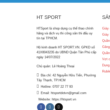
HT SPORT
SẢ
HTSport là shop dụng cụ thể thao chính
Giày 
hãng và dịch vụ thi công sân thi đấu uy
Giày 
tín tại TPHCM.
Quần
Găng
Hộ kinh doanh HT SPORT.VN. GPKD số
41X8043235 do UBND Quận Tân Phú cấp
Quần
ngày 14/07/2022
Vợt c
Dụng 
Chủ quản: Lê Hoàng Thoại
Rubik
Địa chỉ: 42 Nguyễn Hữu Tiến, Phường
Tây Thạnh, TP.HCM
Hotline: 0707 22 77 93
Email: htsportdotvn@gmail.com
Website: https://htsport.vn