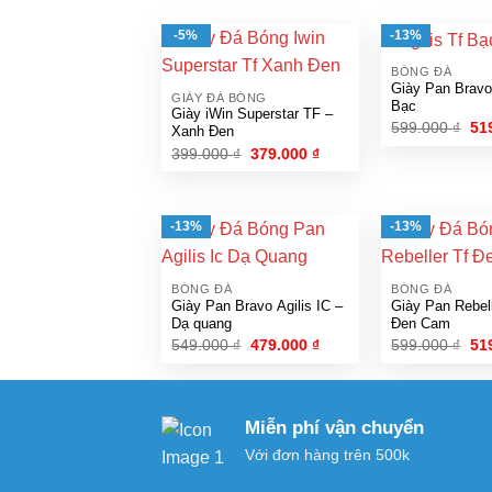
-5%
-13%
BÓNG ĐÁ
Giày Pan Bravo
GIÀY ĐÁ BÓNG
Bạc
Giày iWin Superstar TF –
Gi
599.000
₫
51
Xanh Đen
gố
Giá
Giá
399.000
₫
379.000
₫
là:
gốc
hiện
599
là:
tại
399.000 ₫.
là:
379.000 ₫.
-13%
-13%
BÓNG ĐÁ
BÓNG ĐÁ
Giày Pan Bravo Agilis IC –
Giày Pan Rebel
Dạ quang
Đen Cam
Giá
Giá
Gi
549.000
₫
479.000
₫
599.000
₫
51
gốc
hiện
gố
là:
tại
là:
549.000 ₫.
là:
599
479.000 ₫.
Miễn phí vận chuyển
Với đơn hàng trên 500k