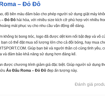
 Roma – Đỏ Đô
 thao, độ bền màu đảm bảo cho phép người sử dụng giặt máy kh
 – Đỏ Đô
hài hòa, với nhiều size kích cỡ phù hợp với nhiều fr
 thoáng mát phục vụ cho nhu cầu vận động dễ dàng.
m không bị bong tróc, logo đã được dệt kim nổi bật đẹp và vô c
 bạn có thể đặt mua số lượng lớn cho cả đội bóng, hay mua ch
 HTSPORT.COM. Giúp bạn bè và người thân có cùng tình yêu, 
hòa và đảm bảo khả năng sử dụng hơn đáng kể.
n được chương trình giảm giá đặc biệt. Giúp người sử dụng th
 hữu
Áo Đấu Roma – Đỏ Đô
đẹp ấn tượng này.
Đánh giá prod