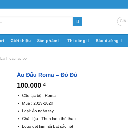
Giỏ 
rt
Giới thiệu
Sản phẩm
Thi công
Bảo dưỡng
 banh câu lạc bộ
Áo Đấu Roma – Đỏ Đô
100.000
₫
Câu lạc bộ : Roma
Mùa : 2019-2020
Loại: Áo ngắn tay
Chất liệu : Thun lạnh thể thao
Logo dệt kim nổi bật sắc nét