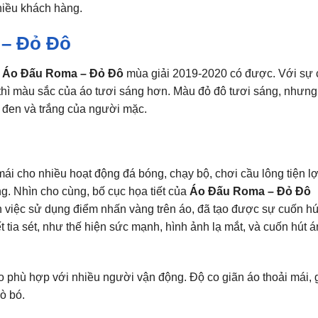
hiều khách hàng.
 – Đỏ Đô
Áo Đấu Roma – Đỏ Đô
mùa giải 2019-2020 có được. Với sự
hì màu sắc của áo tươi sáng hơn. Màu đỏ đô tươi sáng, nhưng
ả đen và trắng của người mặc.
ái cho nhiều hoạt động đá bóng, chạy bộ, chơi cầu lông tiện lợ
g. Nhìn cho cùng, bố cục họa tiết của
Áo Đấu Roma – Đỏ Đô
n việc sử dụng điểm nhấn vàng trên áo, đã tạo được sự cuốn hú
 tia sét, như thế hiện sức mạnh, hình ảnh lạ mắt, và cuốn hút 
o phù hợp với nhiều người vận động. Độ co giãn áo thoải mái, 
ò bó.