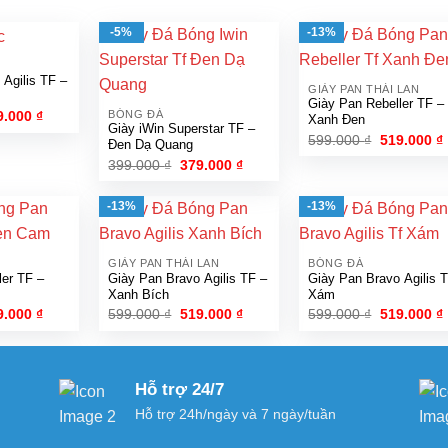
-5%
-13%
 Agilis TF –
GIÀY PAN THÁI LAN
Giày Pan Rebeller TF –
á
Giá
BÓNG ĐÁ
9.000
₫
Xanh Đen
c
hiện
Giày iWin Superstar TF –
Giá
599.000
₫
519.000
₫
tại
Đen Dạ Quang
gốc
.000 ₫.
là:
Giá
Giá
399.000
₫
379.000
₫
là:
t
519.000 ₫.
gốc
hiện
599.000 ₫.
l
là:
tại
399.000 ₫.
là:
-13%
-13%
379.000 ₫.
GIÀY PAN THÁI LAN
BÓNG ĐÁ
ler TF –
Giày Pan Bravo Agilis TF –
Giày Pan Bravo Agilis 
Xanh Bích
Xám
á
Giá
Giá
Giá
Giá
9.000
₫
599.000
₫
519.000
₫
599.000
₫
519.000
₫
c
hiện
gốc
hiện
gốc
tại
là:
tại
là:
t
.000 ₫.
là:
599.000 ₫.
là:
599.000 ₫.
l
519.000 ₫.
519.000 ₫.
Hỗ trợ 24/7
Hỗ trợ 24h/ngày và 7 ngày/tuần