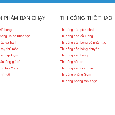
N PHẨM BÁN CHẠY
THI CÔNG THỂ THAO
đá bóng
Thi công sân pickleball
bóng đá cỏ nhân tạo
Thi công sân cầu lông
 áo đá banh
Thi công sân bóng cỏ nhân tạo
 tay thủ môn
Thi công sân bóng chuyền
 áo tập Gym
Thi công sân bóng rổ
ầu lông giá rẻ
Thi công hồ bơi
cụ tập Yoga
Thi công sân Golf mini
 trí tuệ
Thi công phòng Gym
Thi công phòng tập Yoga