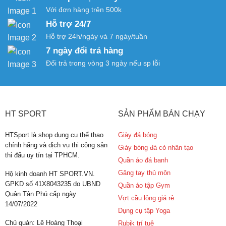
Với đơn hàng trên 500k
Hỗ trợ 24/7
Hỗ trợ 24h/ngày và 7 ngày/tuần
7 ngày đổi trả hàng
Đổi trả trong vòng 3 ngày nếu sp lỗi
HT SPORT
SẢN PHẨM BÁN CHẠY
HTSport là shop dụng cụ thể thao
Giày đá bóng
chính hãng và dịch vụ thi công sân
Giày bóng đá cỏ nhân tạo
thi đấu uy tín tại TPHCM.
Quần áo đá banh
Găng tay thủ môn
Hộ kinh doanh HT SPORT.VN.
GPKD số 41X8043235 do UBND
Quần áo tập Gym
Quận Tân Phú cấp ngày
Vợt cầu lông giá rẻ
14/07/2022
Dụng cụ tập Yoga
Chủ quản: Lê Hoàng Thoại
Rubik trí tuệ