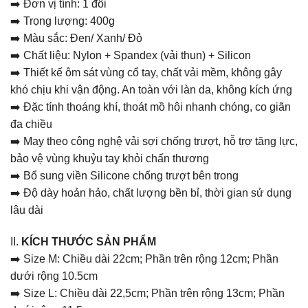
➡️ Đơn vị tính: 1 đôi
➡️ Trọng lượng: 400g
➡️ Màu sắc: Đen/ Xanh/ Đỏ
➡️ Chất liệu: Nylon + Spandex (vải thun) + Silicon
➡️ Thiết kế ôm sát vùng cổ tay, chất vải mềm, không gây
khó chịu khi vận động. An toàn với làn da, không kích ứng
➡️ Đặc tính thoáng khí, thoát mồ hôi nhanh chóng, co giãn
đa chiều
➡️ May theo công nghệ vải sợi chống trượt, hỗ trợ tăng lực,
bảo vệ vùng khuỷu tay khỏi chấn thương
➡️ Bổ sung viền Silicone chống trượt bên trong
➡️ Độ dày hoản hảo, chất lượng bền bỉ, thời gian sử dụng
lâu dài
II.
KÍCH THƯỚC SẢN PHẨM
➡️ Size M: Chiều dài 22cm; Phần trên rộng 12cm; Phần
dưới rộng 10.5cm
➡️ Size L: Chiều dài 22,5cm; Phần trên rộng 13cm; Phần