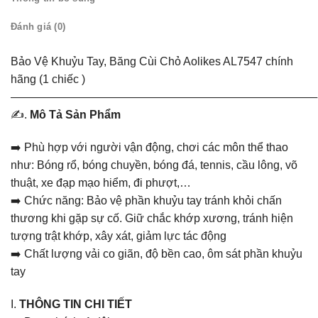
Đánh giá (0)
Bảo Vệ Khuỷu Tay, Băng Cùi Chỏ Aolikes AL7547 chính
hãng (1 chiếc )
———————————————————————————
✍️.
Mô Tả Sản Phẩm
➡️ Phù hợp với người vận động, chơi các môn thể thao
như: Bóng rổ, bóng chuyền, bóng đá, tennis, cầu lông, võ
thuật, xe đạp mạo hiểm, đi phượt,…
➡️ Chức năng: Bảo vệ phần khuỷu tay tránh khỏi chấn
thương khi gặp sự cố. Giữ chắc khớp xương, tránh hiện
tượng trật khớp, xây xát, giảm lực tác động
➡️ Chất lượng vải co giãn, độ bền cao, ôm sát phần khuỷu
tay
I.
THÔNG TIN CHI TIẾT