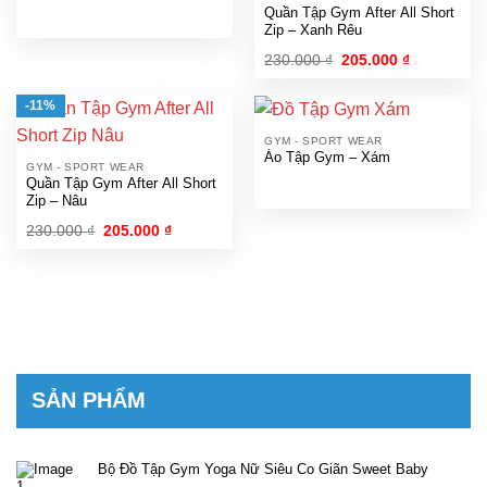
Quần Tập Gym After All Short
Zip – Xanh Rêu
Giá
Giá
230.000
₫
205.000
₫
gốc
hiện
là:
tại
230.000 ₫.
là:
-11%
205.000 ₫.
GYM - SPORT WEAR
Áo Tập Gym – Xám
GYM - SPORT WEAR
Quần Tập Gym After All Short
Zip – Nâu
Giá
Giá
230.000
₫
205.000
₫
gốc
hiện
là:
tại
230.000 ₫.
là:
205.000 ₫.
SẢN PHẨM
Bộ Đồ Tập Gym Yoga Nữ Siêu Co Giãn Sweet Baby