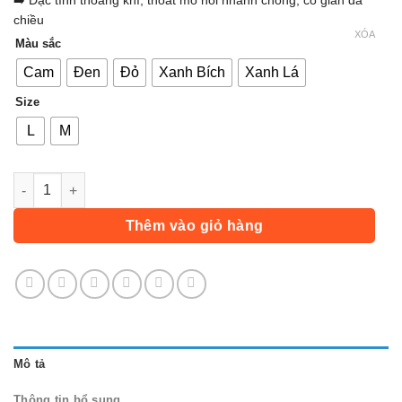
➡️ Đặc tính thoáng khí, thoát mồ hôi nhanh chóng, co giãn đa
chiều
XÓA
Màu sắc
Cam
Đen
Đỏ
Xanh Bích
Xanh Lá
Size
L
M
Bảo Vệ Khuỷu Tay, Băng Cùi Chỏ Aolikes AL7547 chính hãng (1
Thêm vào giỏ hàng
Mô tả
Thông tin bổ sung