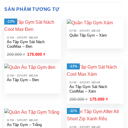
SẢN PHẨM TƯƠNG TỰ
-13%
GYM - SPORT WEAR
Quần Tập Gym – Xám
GYM - SPORT WEAR
Áo Tập Gym Sát Nách
CoolMax – Đen
Giá
Giá
200.000
₫
175.000
₫
gốc
hiện
là:
tại
200.000 ₫.
là:
-13%
175.000 ₫.
GYM - SPORT WEAR
Áo Tập Gym – Đen
GYM - SPORT WEAR
Áo Tập Gym Sát Nách
CoolMax – Xám
Giá
Giá
200.000
₫
175.000
₫
gốc
hiện
là:
tại
200.000 ₫.
là:
-11%
175.000 ₫.
GYM - SPORT WEAR
Áo Tập Gym – Trắng
GYM - SPORT WEAR