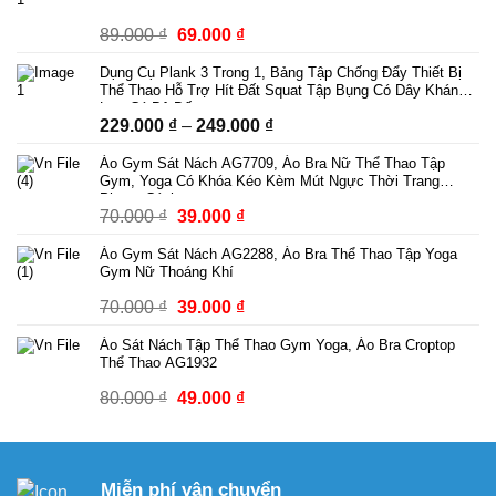
Giá
Giá
89.000
₫
69.000
₫
gốc
hiện
Dụng Cụ Plank 3 Trong 1, Bảng Tập Chống Đẩy Thiết Bị
là:
tại
Thể Thao Hỗ Trợ Hít Đất Squat Tập Bụng Có Dây Kháng
89.000 ₫.
là:
Lực Có Bộ Đếm
Khoảng
229.000
₫
–
249.000
₫
69.000 ₫.
giá:
Áo Gym Sát Nách AG7709, Áo Bra Nữ Thể Thao Tập
từ
Gym, Yoga Có Khóa Kéo Kèm Mút Ngực Thời Trang
229.000 ₫
Phong Cách
Giá
Giá
70.000
₫
39.000
₫
đến
gốc
hiện
249.000 ₫
Áo Gym Sát Nách AG2288, Áo Bra Thể Thao Tập Yoga
là:
tại
Gym Nữ Thoáng Khí
70.000 ₫.
là:
Giá
Giá
70.000
₫
39.000
₫
39.000 ₫.
gốc
hiện
Áo Sát Nách Tập Thể Thao Gym Yoga, Áo Bra Croptop
là:
tại
Thể Thao AG1932
70.000 ₫.
là:
Giá
Giá
80.000
₫
49.000
₫
39.000 ₫.
gốc
hiện
là:
tại
80.000 ₫.
là:
Miễn phí vận chuyển
49.000 ₫.