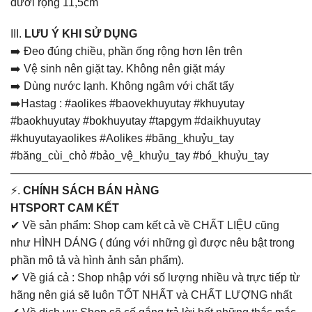
dưới rộng 11,5cm
III.
LƯU Ý KHI SỬ DỤNG
➡️ Đeo đúng chiều, phần ống rộng hơn lên trên
➡️ Vệ sinh nên giặt tay. Không nên giặt máy
➡️ Dùng nước lạnh. Không ngâm với chất tẩy
➡️Hastag : #aolikes #baovekhuyutay #khuyutay
#baokhuyutay #bokhuyutay #tapgym #daikhuyutay
#khuyutayaolikes #Aolikes #băng_khuỷu_tay
#băng_cùi_chỏ #bảo_vệ_khuỷu_tay #bó_khuỷu_tay
———————————————————————————
⚡.
CHÍNH SÁCH BÁN HÀNG
HTSPORT CAM KẾT
✔ Về sản phẩm: Shop cam kết cả về CHẤT LIỆU cũng
như HÌNH DÁNG ( đúng với những gì được nêu bật trong
phần mô tả và hình ảnh sản phẩm).
✔ Về giá cả : Shop nhập với số lượng nhiều và trực tiếp từ
hãng nên giá sẽ luôn TỐT NHẤT và CHẤT LƯỢNG nhất