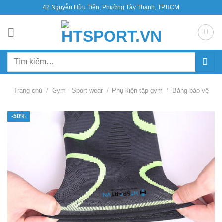
Bỏ
42 Nguyễn Hữu Tiến, Phường Tây Thạnh, TP.HCM
qua
nội
dung
Tìm
kiếm:
Trang chủ
/
Gym - Sport wear
/
Phụ kiện tập gym
/
Băng bảo vệ
-50%