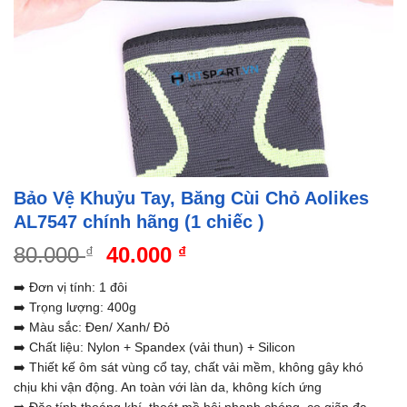
Bảo Vệ Khuỷu Tay, Băng Cùi Chỏ Aolikes
AL7547 chính hãng (1 chiếc )
Giá
Giá
80.000
40.000
₫
₫
gốc
hiện
➡️ Đơn vị tính: 1 đôi
là:
tại
➡️ Trọng lượng: 400g
80.000 ₫.
là:
➡️ Màu sắc: Đen/ Xanh/ Đỏ
40.000 ₫.
➡️ Chất liệu: Nylon + Spandex (vải thun) + Silicon
➡️ Thiết kế ôm sát vùng cổ tay, chất vải mềm, không gây khó
chịu khi vận động. An toàn với làn da, không kích ứng