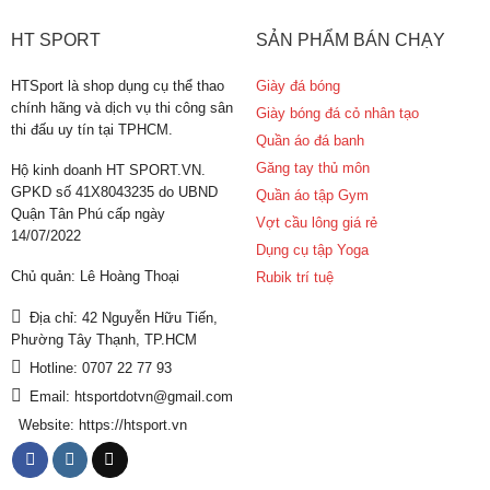
HT SPORT
SẢN PHẨM BÁN CHẠY
HTSport là shop dụng cụ thể thao
Giày đá bóng
chính hãng và dịch vụ thi công sân
Giày bóng đá cỏ nhân tạo
thi đấu uy tín tại TPHCM.
Quần áo đá banh
Găng tay thủ môn
Hộ kinh doanh HT SPORT.VN.
GPKD số 41X8043235 do UBND
Quần áo tập Gym
Quận Tân Phú cấp ngày
Vợt cầu lông giá rẻ
14/07/2022
Dụng cụ tập Yoga
Chủ quản: Lê Hoàng Thoại
Rubik trí tuệ
Địa chỉ: 42 Nguyễn Hữu Tiến,
Phường Tây Thạnh, TP.HCM
Hotline: 0707 22 77 93
Email: htsportdotvn@gmail.com
Website: https://htsport.vn