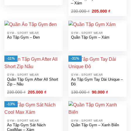
– Xám
Giá
Giá
230.000
₫
205.000
₫
gốc
hiện
là:
tại
230.000 ₫.
là:
205.000 ₫.
GYM - SPORT WEAR
GYM - SPORT WEAR
Áo Tập Gym – Đen
Quần Tập Gym – Xám
-11%
-31%
GYM - SPORT WEAR
GYM - SPORT WEAR
Quần Tập Gym After All Short
Áo Tập Gym Tay Dài Unique –
Zip – Nâu
Đỏ
Giá
Giá
Giá
Giá
230.000
₫
205.000
₫
130.000
₫
90.000
₫
gốc
hiện
gốc
hiện
là:
tại
là:
tại
230.000 ₫.
là:
130.000 ₫.
là:
-13%
205.000 ₫.
90.000 ₫.
GYM - SPORT WEAR
GYM - SPORT WEAR
Áo Tập Gym Sát Nách
Quần Tập Gym – Xanh Biển
CoolMax – Xám