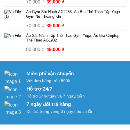
Giá
Giá
70.000
₫
39.000
₫
đến
gốc
hiện
249.000 ₫
Áo Gym Sát Nách AG2288, Áo Bra Thể Thao Tập Yoga
là:
tại
Gym Nữ Thoáng Khí
70.000 ₫.
là:
Giá
Giá
70.000
₫
39.000
₫
39.000 ₫.
gốc
hiện
Áo Sát Nách Tập Thể Thao Gym Yoga, Áo Bra Croptop
là:
tại
Thể Thao AG1932
70.000 ₫.
là:
Giá
Giá
80.000
₫
49.000
₫
39.000 ₫.
gốc
hiện
là:
tại
80.000 ₫.
là:
Miễn phí vận chuyển
49.000 ₫.
Với đơn hàng trên 500k
Hỗ trợ 24/7
Hỗ trợ 24h/ngày và 7 ngày/tuần
7 ngày đổi trả hàng
Đổi trả trong vòng 3 ngày nếu sp lỗi