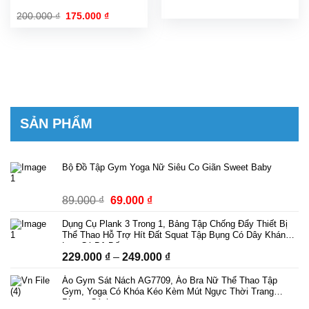
Giá
Giá
200.000
₫
175.000
₫
gốc
hiện
là:
tại
200.000 ₫.
là:
175.000 ₫.
SẢN PHẨM
Bộ Đồ Tập Gym Yoga Nữ Siêu Co Giãn Sweet Baby
Giá
Giá
89.000
₫
69.000
₫
gốc
hiện
Dụng Cụ Plank 3 Trong 1, Bảng Tập Chống Đẩy Thiết Bị
là:
tại
Thể Thao Hỗ Trợ Hít Đất Squat Tập Bụng Có Dây Kháng
89.000 ₫.
là:
Lực Có Bộ Đếm
Khoảng
229.000
₫
–
249.000
₫
69.000 ₫.
giá:
Áo Gym Sát Nách AG7709, Áo Bra Nữ Thể Thao Tập
từ
Gym, Yoga Có Khóa Kéo Kèm Mút Ngực Thời Trang
229.000 ₫
Phong Cách