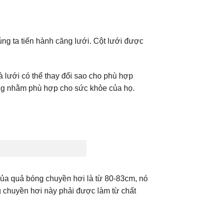
húng ta tiến hành căng lưới. Cột lưới được
 lưới có thể thay đổi sao cho phù hợp
uống nhằm phù hợp cho sức khỏe của họ.
ủa quả bóng chuyền hơi là từ 80-83cm, nó
 chuyền hơi này phải được làm từ chất