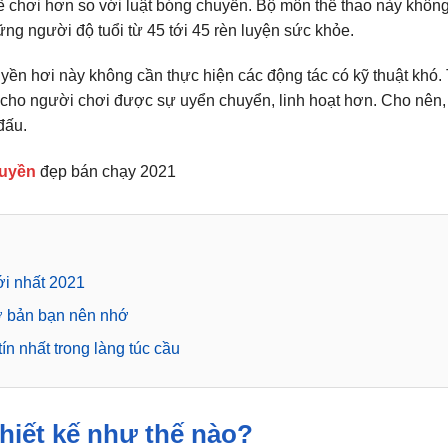
ễ chơi hơn so với luật bóng chuyền. Bộ môn thể thao này không 
ng người độ tuổi từ 45 tới 45 rèn luyện sức khỏe.
yền hơi này không cần thực hiện các động tác có kỹ thuật khó
o cho người chơi được sự uyển chuyển, linh hoạt hơn. Cho nên,
đấu.
huyền
đẹp bán chạy 2021
ới nhất 2021
ơ bản bạn nên nhớ
tín nhất trong làng túc cầu
hiết kế như thế nào?