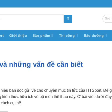
Giỏ 
rt
Giới thiệu
Sản phẩm
Thi công
Bảo dưỡng
 và những vấn đề cần biết
 nhiều bạn đọc gửi về cho chuyên mục tin tức của HTSport. Để 
kiến thức hữu ích về bộ môn thể thao này. Ở bài viết dưới đây,
cách cụ thể.