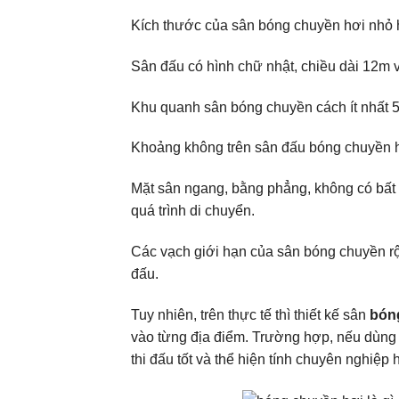
Kích thước của sân bóng chuyền hơi nhỏ h
Sân đấu có hình chữ nhật, chiều dài 12m 
Khu quanh sân bóng chuyền cách ít nhất 5
Khoảng không trên sân đấu bóng chuyền hơ
Mặt sân ngang, bằng phẳng, không có bất 
quá trình di chuyển.
Các vạch giới hạn của sân bóng chuyền rộ
đấu.
Tuy nhiên, trên thực tế thì thiết kế sân
bóng
vào từng địa điểm. Trường hợp, nếu dùng 
thi đấu tốt và thể hiện tính chuyên nghiệp 