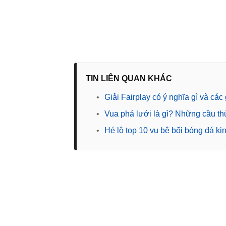
TIN LIÊN QUAN KHÁC
•
Giải Fairplay có ý nghĩa gì và các 
•
Vua phá lưới là gì? Những cầu th
•
Hé lộ top 10 vụ bê bối bóng đá ki