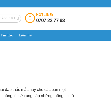
HOTLINE:
hàng /
0
₫
0707 22 77 93
Tin tức
Liên hệ
giải đáp thắc mắc này cho các bạn một
 chúng tôi sẽ cung cấp những thông tin có