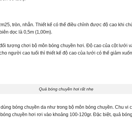
à 2m25, tròn, nhẵn. Thiết kế có thể điều chỉnh được độ cao khi c
biên dọc là 0,5m (1,00m).
đối tượng chơi bộ môn bóng chuyền hơi. Độ cao của cột lưới và
cho người cao tuổi thì thiết kế độ cao của lưới có thể giảm x
Quả bóng chuyền hơi rất nhẹ
dùng bóng chuyền da như trong bộ môn bóng chuyền. Chu vi c
bóng chuyền hơi rơi vào khoảng 100-120gr. Đặc biệt, quả bóng