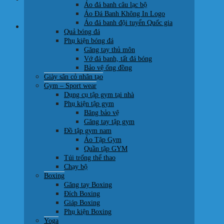
Áo đá banh câu lạc bộ
0707 22 77 93
Áo Đá Banh Không In Logo
Áo đá banh đội tuyển Quốc gia
Giỏ hàng
Quả bóng đá
Phụ kiện bóng đá
Găng tay thủ môn
Vớ đá banh, tất đá bóng
Bảo vệ ống đồng
Giày sân cỏ nhân tạo
Chưa có sản phẩm trong giỏ hàng.
Gym – Sport wear
Dụng cụ tập gym tại nhà
Quay trở lại cửa hàng
Phụ kiện tập gym
Băng bảo vệ
Găng tay tập gym
Đồ tập gym nam
Áo Tập Gym
Quần tập GYM
Túi trống thể thao
Chạy bộ
Boxing
Găng tay Boxing
Đích Boxing
Giáp Boxing
Phụ kiện Boxing
Yoga