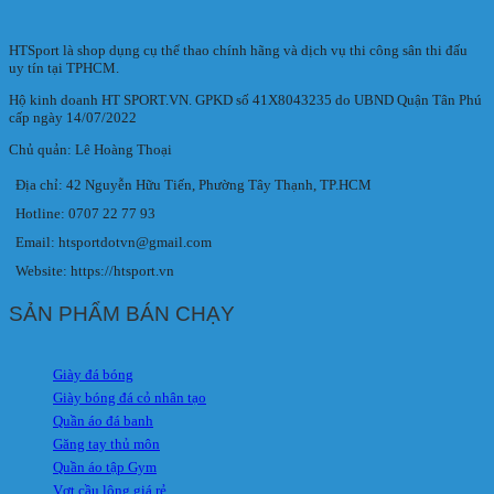
HTSport là shop dụng cụ thể thao chính hãng và dịch vụ thi công sân thi đấu
uy tín tại TPHCM.
Hộ kinh doanh HT SPORT.VN. GPKD số 41X8043235 do UBND Quận Tân Phú
cấp ngày 14/07/2022
Chủ quản: Lê Hoàng Thoại
Địa chỉ: 42 Nguyễn Hữu Tiến, Phường Tây Thạnh, TP.HCM
Hotline: 0707 22 77 93
Email: htsportdotvn@gmail.com
Website: https://htsport.vn
SẢN PHẨM BÁN CHẠY
Giày đá bóng
Giày bóng đá cỏ nhân tạo
Quần áo đá banh
Găng tay thủ môn
Quần áo tập Gym
Vợt cầu lông giá rẻ