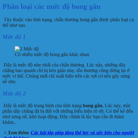
Phân loại các mức độ bong gân
Tùy thuộc vào tình trạng, chấn thương bong gân được phân loại cụ
thể như sau.
Mức độ 1
Có nhiều mức độ bong gân khác nhau
Đây là mức độ nhẹ nhất của chấn thương. Lúc này, những dây
chằng bao quanh chỉ bị kéo giãn nhẹ, tổn thương cũng dừng lại ở
mức vi thể. Chúng mới chỉ xuất hiện trên các sợi cơ nên gây sưng
nề nhẹ.
Mức độ 2
Đây là mức độ trung bình của tình trạng
bong gân.
Lúc này, một
phần dây chằng đã bị đứt với những biểu hiện rõ rệt. Có thể kể đến
như sưng nề, khó hoạt động. Đây chính là lúc bạn cần đi thăm
khám,.
> Xem thêm:
Các bài tập giúp tăng thể lực và sức bền cho người