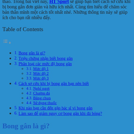
thao. Trong bài viết này,
HT Sport
sẽ giúp bạn biết cách sơ cứu khi
bị bong gân đơn giản và hữu ích nhất. Cùng tìm hiểu để chăm sóc
bản thân mình một cách tốt nhất nhé. Những thông tin này sẽ giúp
ích cho bạn rất nhiều đấy.
Table of Contents
Bong gân là gì?
Triệu chứng nhận biết bong gân
Phân loại các mức độ bong gân
Mức độ 1
Mức độ 2
Mức độ 3
Cách sơ cứu khi bị bong gân bạn nên biết
Nghỉ ngơi
Chườm đá
Băng chun
Sử dụng thuốc
Khi nào bạn cần đến gặp bác sĩ vì bong gân
Làm sao để giảm nguy cơ bong gân khi đá bóng?
Bong gân là gì?