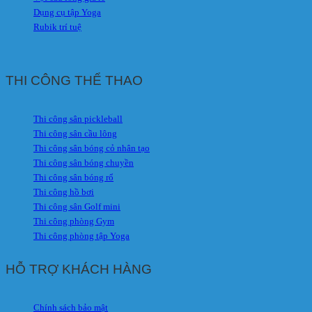
Dụng cụ tập Yoga
Rubik trí tuệ
THI CÔNG THỂ THAO
Thi công sân pickleball
Thi công sân cầu lông
Thi công sân bóng cỏ nhân tạo
Thi công sân bóng chuyền
Thi công sân bóng rổ
Thi công hồ bơi
Thi công sân Golf mini
Thi công phòng Gym
Thi công phòng tập Yoga
HỖ TRỢ KHÁCH HÀNG
Chính sách bảo mật