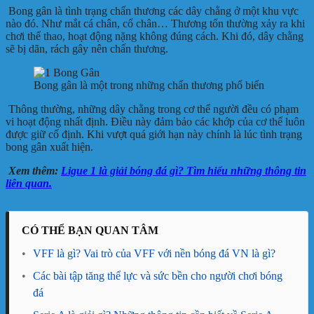
Bong gân là tình trạng chấn thương các dây chằng ở một khu vực
nào đó. Như mắt cá chân, cổ chân… Thương tổn thường xảy ra khi
chơi thể thao, hoạt động nặng không đúng cách. Khi đó, dây chằng
sẽ bị dãn, rách gây nên chấn thương.
Bong gân là một trong những chấn thương phổ biến
Thông thường, những dây chằng trong cơ thể người đều có phạm
vi hoạt động nhất định. Điều này đảm bảo các khớp của cơ thể luôn
được giữ cố định. Khi vượt quá giới hạn này chính là lúc tình trạng
bong gân xuất hiện.
Xem thêm:
Ligue 1 là giải bóng đá gì? Tìm hiểu những thông tin
liên quan.
CÓ THỂ BẠN QUAN TÂM
•
VFF là gì? Vai trò của VFF với nền bóng đá VN là gì?
•
Các bài tập tăng thể lực và sức bền cho người chơi bóng
đá