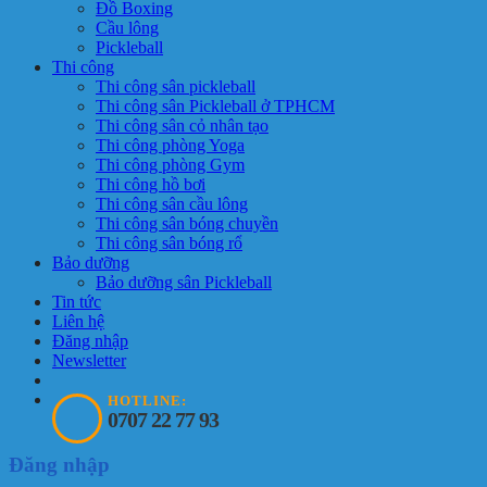
Đồ Boxing
Cầu lông
Pickleball
Thi công
Thi công sân pickleball
Thi công sân Pickleball ở TPHCM
Thi công sân cỏ nhân tạo
Thi công phòng Yoga
Thi công phòng Gym
Thi công hồ bơi
Thi công sân cầu lông
Thi công sân bóng chuyền
Thi công sân bóng rổ
Bảo dưỡng
Bảo dưỡng sân Pickleball
Tin tức
Liên hệ
Đăng nhập
Newsletter
HOTLINE:
0707 22 77 93
Đăng nhập