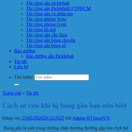
Thi công sân pickleball
Thi công sân Pickleball ở TPHCM
Thi công sân cỏ nhân tạo
Thi công phòng Yoga
Thi công phòng Gym
Thi công hồ bơi
Thi công sân cầu lông
Thi công sân bóng chuyền
Thi công sân bóng rổ
Bảo dưỡng
Bảo dưỡng sân Pickleball
Tin tức
Liên hệ
Tìm kiếm:
Trang chủ
»
Tin tức
Cách sơ cứu khi bị bong gân bạn nên biết
Đăng vào
25/05/2020
29/12/2025
bởi
Admin HTSportVN
Bong gân là một trong những chấn thương thường gặp khi chơi thể