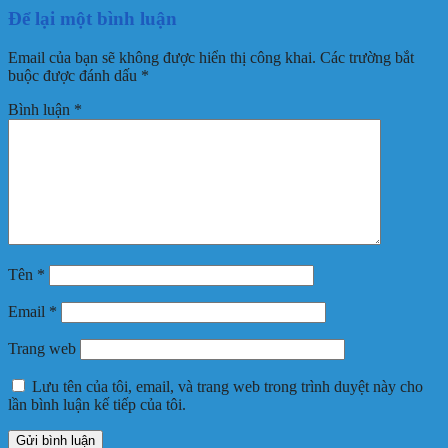
Để lại một bình luận
Email của bạn sẽ không được hiển thị công khai.
Các trường bắt
buộc được đánh dấu
*
Bình luận
*
Tên
*
Email
*
Trang web
Lưu tên của tôi, email, và trang web trong trình duyệt này cho
lần bình luận kế tiếp của tôi.