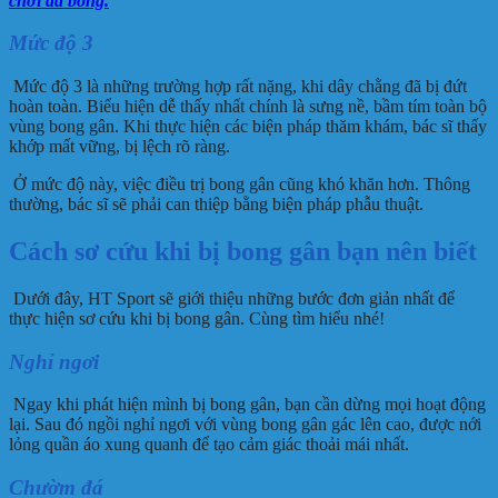
chơi đá bóng.
Mức độ 3
Mức độ 3 là những trường hợp rất nặng, khi dây chằng đã bị đứt
hoàn toàn. Biểu hiện dễ thấy nhất chính là sưng nề, bầm tím toàn bộ
vùng bong gân. Khi thực hiện các biện pháp thăm khám, bác sĩ thấy
khớp mất vững, bị lệch rõ ràng.
Ở mức độ này, việc điều trị bong gân cũng khó khăn hơn. Thông
thường, bác sĩ sẽ phải can thiệp bằng biện pháp phẫu thuật.
Cách sơ cứu khi bị bong gân bạn nên biết
Dưới đây, HT Sport sẽ giới thiệu những bước đơn giản nhất để
thực hiện sơ cứu khi bị bong gân. Cùng tìm hiểu nhé!
Nghỉ ngơi
Ngay khi phát hiện mình bị bong gân, bạn cần dừng mọi hoạt động
lại. Sau đó ngồi nghỉ ngơi với vùng bong gân gác lên cao, được nới
lỏng quần áo xung quanh để tạo cảm giác thoải mái nhất.
Chườm đá