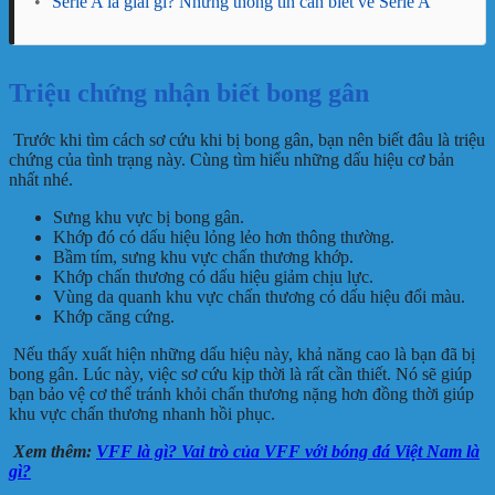
•
Serie A là giải gì? Những thông tin cần biết về Serie A
Triệu chứng nhận biết bong gân
Trước khi tìm cách sơ cứu khi bị bong gân, bạn nên biết đâu là triệu
chứng của tình trạng này. Cùng tìm hiểu những dấu hiệu cơ bản
nhất nhé.
Sưng khu vực bị bong gân.
Khớp đó có dấu hiệu lỏng lẻo hơn thông thường.
Bầm tím, sưng khu vực chấn thương khớp.
Khớp chấn thương có dấu hiệu giảm chịu lực.
Vùng da quanh khu vực chấn thương có dấu hiệu đổi màu.
Khớp căng cứng.
Nếu thấy xuất hiện những dấu hiệu này, khả năng cao là bạn đã bị
bong gân. Lúc này, việc sơ cứu kịp thời là rất cần thiết. Nó sẽ giúp
bạn bảo vệ cơ thể tránh khỏi chấn thương nặng hơn đồng thời giúp
khu vực chấn thương nhanh hồi phục.
Xem thêm:
VFF là gì? Vai trò của VFF với bóng đá Việt Nam là
gì?