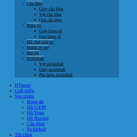
Cầu lông
Giày cầu lông
Vợt cầu lông
Quả cầu lông
Bóng rổ
Giày bóng rổ
Quả bóng rổ
Đồ chơi giải trí
Rubik trí tuệ
Bơi lội
Pickleball
Vợt pickleball
Giày pickleball
Phụ kiện pickleball
HTsport
Giới thiệu
Sản phẩm
Bóng đá
Đồ GYM
Đồ Yoga
Đồ Boxing
Cầu lông
Pickleball
Thi công