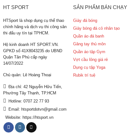
HT SPORT
SẢN PHẨM BÁN CHẠY
HTSport là shop dụng cụ thể thao
Giày đá bóng
chính hãng và dịch vụ thi công sân
Giày bóng đá cỏ nhân tạo
thi đấu uy tín tại TPHCM.
Quần áo đá banh
Găng tay thủ môn
Hộ kinh doanh HT SPORT.VN.
GPKD số 41X8043235 do UBND
Quần áo tập Gym
Quận Tân Phú cấp ngày
Vợt cầu lông giá rẻ
14/07/2022
Dụng cụ tập Yoga
Chủ quản: Lê Hoàng Thoại
Rubik trí tuệ
Địa chỉ: 42 Nguyễn Hữu Tiến,
Phường Tây Thạnh, TP.HCM
Hotline: 0707 22 77 93
Email: htsportdotvn@gmail.com
Website: https://htsport.vn