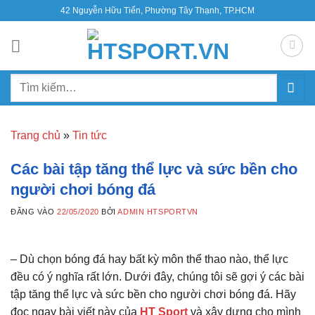
Bỏ
42 Nguyễn Hữu Tiến, Phường Tây Thạnh, TP.HCM
qua
nội
dung
Tìm
kiếm:
Trang chủ
»
Tin tức
Các bài tập tăng thể lực và sức bền cho
người chơi bóng đá
ĐĂNG VÀO
22/05/2020
BỞI
ADMIN HTSPORTVN
– Dù chọn bóng đá hay bất kỳ môn thể thao nào, thể lực
đều có ý nghĩa rất lớn. Dưới đây, chúng tôi sẽ gợi ý các bài
tập tăng thể lực và sức bền cho người chơi bóng đá. Hãy
đọc ngay bài viết này của
HT Sport
và xây dựng cho mình