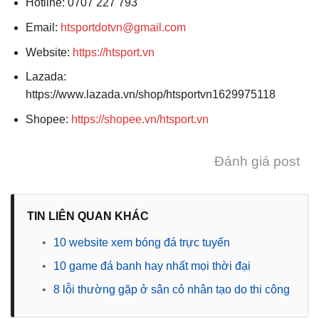
Hotline: 0707 227 793
Email:
htsportdotvn@gmail.com
Website:
https://htsport.vn
Lazada:
https://www.lazada.vn/shop/htsportvn1629975118
Shopee:
https://shopee.vn/htsport.vn
Đánh giá post
TIN LIÊN QUAN KHÁC
•
10 website xem bóng đá trực tuyến
•
10 game đá banh hay nhất mọi thời đại
•
8 lỗi thường gặp ở sân cỏ nhân tạo do thi công