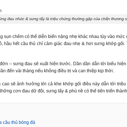
ứng đau nhức & sưng tấy là triệu chứng thường gặp của chấn thương
ng sụn chêm có thể diễn biến nặng nhẹ khác nhau tùy vào mức 
, hầu hết cầu thủ chỉ cảm giác đau nhẹ & hơi sưng khớp gối. T
au đớn – sưng đau sẽ xuất hiện trước. Dần dần dẫn tới biểu hiệ
ần đến vài tháng nếu không điều trị và can thiệp kịp thời.
 cao sẽ ảnh hưởng tới cả khe khớp gối điều này dẫn tới triệ
hững cơn đau dữ đội, sưng tấy & phù nề có thể tiến triển thành
a cầu thủ bóng đá