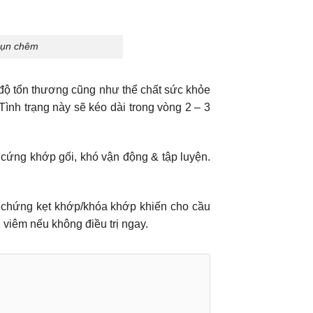
 sụn chêm
độ tổn thương cũng như thể chất sức khỏe
ình trạng này sẽ kéo dài trong vòng 2 – 3
n cứng khớp gối, khó vận động & tập luyện.
u chứng kẹt khớp/khóa khớp khiến cho cầu
 viêm nếu không điều trị ngay.