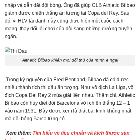
nhập và dẫn dắt đội bóng. Ông đã giúp CLB Athletic Bilbao
giành được chiến thắng ấn tượng tại Copa del Rey. Sau
đó, vị HLV tài danh này cũng thực hiện một cuộc cách
mạng, thay đổi lối chơi của đội sang những đường truyền
ngắn.
Althetic Bilbao khiến mọi đối thủ của mình e ngại
Trong kỷ nguyên của Fred Pentland, Bilbao đã có được
nhiều thành tích thi đấu ấn tượng. Như vô địch La Liga, vô
địch Copa Del Rey 2 mùa giải liền nhau. Thậm chí, Athletic
Bilbao còn hủy diệt đội Barcelona với chiến thắng 12 – 1
vào năm 1931. Đây được xem là thất bại kinh khủng nhất
mà đội bóng Barca từng có.
Xem thêm:
Tìm hiểu về tiêu chuẩn và kích thước sân