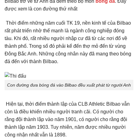
Bilbao trở về từ Anh đã đem theo bộ môn
bóng đá
. Đây
được xem là con đường thứ nhất
Thời điểm những năm cuối TK 19, nền kinh tế của Bilbao
rất phát triển nhờ thế mạnh là ngành công nghiệp đóng
tàu. Khi đó, rất nhiều người nhập cư đã từ các nơi đổ về
thành phố. Trong số đó phải kể đến thợ mỏ đến từ vùng
Đông Bắc Anh. Những công nhân này đã mang theo bóng
đá đến với thành Bilbao.
Con đường đưa bóng đá vào Bilbao đều xuất phát từ người Anh
Hiện tại, thời điểm thành lập của CLB Athletic Bilbao vẫn
còn là điều khiến nhiều người tranh cãi. Có người cho
rằng đội thành lập vào năm 1901, có người cho rằng đội
thành lập năm 1903. Tuy nhiên, năm được nhiều người
công nhận nhất vẫn là 1898.