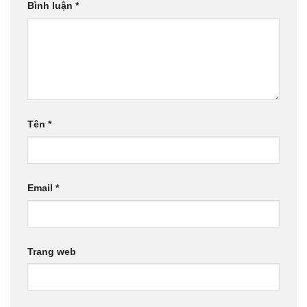
Bình luận
*
Tên
*
Email
*
Trang web