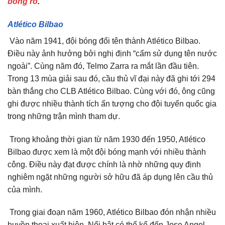
bóng rổ
.
Atlético Bilbao
Vào năm 1941, đội bóng đổi tên thành Atlético Bilbao.
Điều này ảnh hưởng bởi nghị định “cấm sử dụng tên nước
ngoài”. Cùng năm đó, Telmo Zarra ra mắt lần đầu tiên.
Trong 13 mùa giải sau đó, cầu thủ vĩ đại này đã ghi tới 294
bàn thắng cho CLB Atlético Bilbao. Cùng với đó, ông cũng
ghi được nhiều thành tích ấn tượng cho đội tuyển quốc gia
trong những trận mình tham dự.
Trong khoảng thời gian từ năm 1930 đến 1950, Atlético
Bilbao được xem là một đội bóng mạnh với nhiều thành
công. Điều này đạt được chính là nhờ những quy định
nghiêm ngặt những người sở hữu đã áp dụng lên cầu thủ
của mình.
Trong giai đoạn năm 1960, Atlético Bilbao đón nhận nhiều
huyền thoại xuất hiện. Nổi bật có thể kể đến Jose Angel