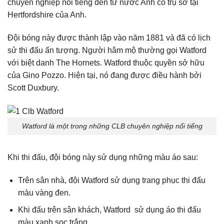
chuyên nghiệp nổi tiếng đến từ nước Anh có trụ sở tại
Hertfordshire của Anh.
Đội bóng này được thành lập vào năm 1881 và đã có lịch
sử thi đấu ấn tượng. Người hâm mộ thường gọi Watford
với biệt danh The Hornets. Watford thuộc quyền sở hữu
của Gino Pozzo. Hiện tại, nó đang được điều hành bởi
Scott Duxbury.
Watford là một trong những CLB chuyên nghiệp nổi tiếng
Khi thi đấu, đội bóng này sử dụng những màu áo sau:
Trên sân nhà, đội Watford sử dụng trang phục thi đấu
màu vàng đen.
Khi đấu trên sân khách, Watford sử dụng áo thi đấu
màu xanh sọc trắng.