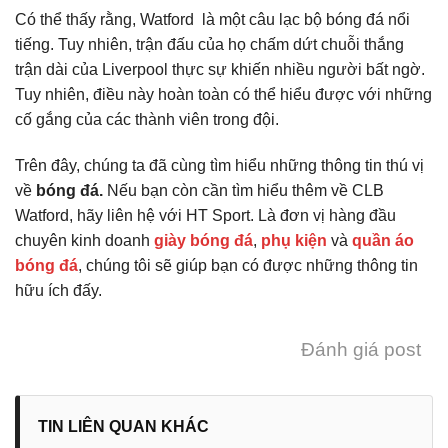
Có thể thấy rằng, Watford là một câu lạc bộ bóng đá nổi
tiếng. Tuy nhiên, trận đấu của họ chấm dứt chuỗi thắng
trận dài của Liverpool thực sự khiến nhiều người bất ngờ.
Tuy nhiên, điều này hoàn toàn có thể hiểu được với những
cố gắng của các thành viên trong đội.
Trên đây, chúng ta đã cùng tìm hiểu những thông tin thú vị
về
bóng đá.
Nếu bạn còn cần tìm hiểu thêm về CLB
Watford, hãy liên hệ với HT Sport. Là đơn vị hàng đầu
chuyên kinh doanh
giày bóng đá
,
phụ kiện
và
quần áo
bóng đá
, chúng tôi sẽ giúp bạn có được những thông tin
hữu ích đấy.
Đánh giá post
TIN LIÊN QUAN KHÁC