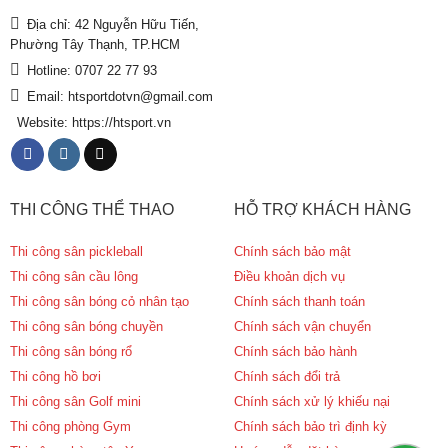
Địa chỉ: 42 Nguyễn Hữu Tiến,
Phường Tây Thạnh, TP.HCM
Hotline: 0707 22 77 93
Email: htsportdotvn@gmail.com
Website: https://htsport.vn
THI CÔNG THỂ THAO
HỖ TRỢ KHÁCH HÀNG
Thi công sân pickleball
Chính sách bảo mật
Thi công sân cầu lông
Điều khoản dịch vụ
Thi công sân bóng cỏ nhân tạo
Chính sách thanh toán
Thi công sân bóng chuyền
Chính sách vận chuyển
Thi công sân bóng rổ
Chính sách bảo hành
Thi công hồ bơi
Chính sách đổi trả
Thi công sân Golf mini
Chính sách xử lý khiếu nại
Thi công phòng Gym
Chính sách bảo trì định kỳ