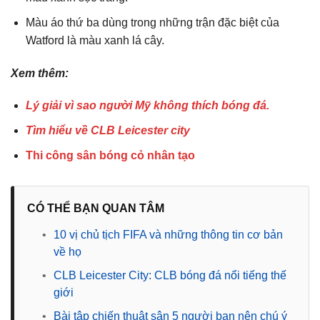
Màu áo thứ ba dùng trong những trận đặc biệt của
Watford là màu xanh lá cây.
Xem thêm:
Lý giải vì sao người Mỹ không thích bóng đá.
Tìm hiểu về CLB Leicester city
Thi công sân bóng cỏ nhân tạo
CÓ THỂ BẠN QUAN TÂM
•
10 vị chủ tịch FIFA và những thông tin cơ bản
về họ
•
CLB Leicester City: CLB bóng đá nổi tiếng thế
giới
•
Bài tập chiến thuật sân 5 người bạn nên chú ý