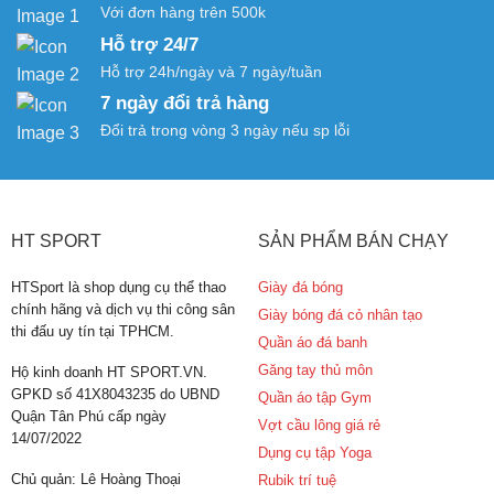
Với đơn hàng trên 500k
Hỗ trợ 24/7
Hỗ trợ 24h/ngày và 7 ngày/tuần
7 ngày đổi trả hàng
Đổi trả trong vòng 3 ngày nếu sp lỗi
HT SPORT
SẢN PHẨM BÁN CHẠY
HTSport là shop dụng cụ thể thao
Giày đá bóng
chính hãng và dịch vụ thi công sân
Giày bóng đá cỏ nhân tạo
thi đấu uy tín tại TPHCM.
Quần áo đá banh
Găng tay thủ môn
Hộ kinh doanh HT SPORT.VN.
GPKD số 41X8043235 do UBND
Quần áo tập Gym
Quận Tân Phú cấp ngày
Vợt cầu lông giá rẻ
14/07/2022
Dụng cụ tập Yoga
Chủ quản: Lê Hoàng Thoại
Rubik trí tuệ