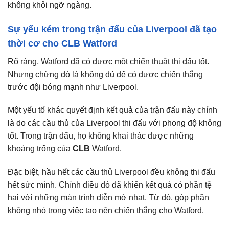
không khỏi ngỡ ngàng.
Sự yếu kém trong trận đấu của Liverpool đã tạo
thời cơ cho CLB Watford
Rõ ràng, Watford đã có được một chiến thuật thi đấu tốt.
Nhưng chừng đó là không đủ để có được chiến thắng
trước đội bóng mạnh như Liverpool.
Một yếu tố khác quyết định kết quả của trận đấu này chính
là do các cầu thủ của Liverpool thi đấu với phong độ không
tốt. Trong trận đấu, họ không khai thác được những
khoảng trống của
CLB
Watford.
Đặc biệt, hầu hết các cầu thủ Liverpool đều không thi đấu
hết sức mình. Chính điều đó đã khiến kết quả có phần tệ
hại với những màn trình diễn mờ nhạt. Từ đó, góp phần
không nhỏ trong việc tạo nên chiến thắng cho Watford.