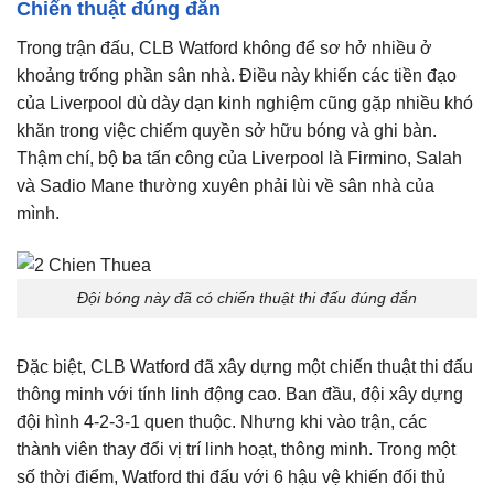
Chiến thuật đúng đắn
Trong trận đấu, CLB Watford không để sơ hở nhiều ở
khoảng trống phần sân nhà. Điều này khiến các tiền đạo
của Liverpool dù dày dạn kinh nghiệm cũng gặp nhiều khó
khăn trong việc chiếm quyền sở hữu bóng và ghi bàn.
Thậm chí, bộ ba tấn công của Liverpool là Firmino, Salah
và Sadio Mane thường xuyên phải lùi về sân nhà của
mình.
Đội bóng này đã có chiến thuật thi đấu đúng đắn
Đặc biệt, CLB Watford đã xây dựng một chiến thuật thi đấu
thông minh với tính linh động cao. Ban đầu, đội xây dựng
đội hình 4-2-3-1 quen thuộc. Nhưng khi vào trận, các
thành viên thay đổi vị trí linh hoạt, thông minh. Trong một
số thời điểm, Watford thi đấu với 6 hậu vệ khiến đối thủ