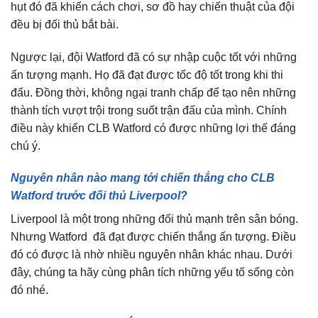
hụt đó đã khiến cách chơi, sơ đồ hay chiến thuật của đội
đều bị đối thủ bắt bài.
Ngược lại, đội Watford đã có sự nhập cuộc tốt với những
ấn tượng mạnh. Họ đã đạt được tốc độ tốt trong khi thi
đấu. Đồng thời, không ngại tranh chấp để tạo nên những
thành tích vượt trội trong suốt trận đấu của mình. Chính
điều này khiến CLB Watford có được những lợi thế đáng
chú ý.
Nguyên nhân nào mang tới chiến thắng cho CLB
Watford trước đối thủ Liverpool?
Liverpool là một trong những đối thủ mạnh trên sân bóng.
Nhưng Watford đã đạt được chiến thắng ấn tượng. Điều
đó có được là nhờ nhiều nguyên nhân khác nhau. Dưới
đây, chúng ta hãy cùng phân tích những yếu tố sống còn
đó nhé.