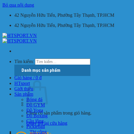
Bỏ qua nội dung
42 Nguyễn Hữu Tiến, Phường Tây Thạnh, TP.HCM
42 Nguyễn Hữu Tiến, Phường Tây Thạnh, TP.HCM
Tìm kiếm:
Danh mục sản phẩm
Giỏ hàng /
0
₫
HTsport
Giới thiệu
Sản phẩm
Bóng đá
Đồ GYM
Đồ Yoga
Chưa có sản phẩm trong giỏ hàng.
Đồ Boxing
Cầu lông
Quay trở lại cửa hàng
Pickleball
Thi công
HOTLINE: