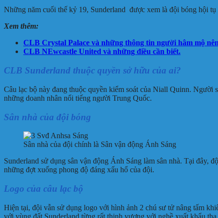
Những năm cuối thế kỷ 19, Sunderland được xem là đội bóng hội tụ cá
Xem thêm:
CLB Crystal Palace và những thông tin người hâm mộ nên 
CLB NEwcastle United và những điều cần biết.
CLB Sunderland thuộc quyền sở hữu của ai?
Câu lạc bộ này đang thuộc quyền kiểm soát của Niall Quinn. Người s
những doanh nhân nổi tiếng người Trung Quốc.
Sân nhà của đội bóng
Sân nhà của đội chính là Sân vận động Ánh Sáng
Sunderland sử dụng sân vận động Ánh Sáng làm sân nhà. Tại đây, đ
những đợt xuống phong độ đáng xấu hổ của đội.
Logo của câu lạc bộ
Hiện tại, đội vẫn sử dụng logo với hình ảnh 2 chú sư tử nâng tấm khi
với vùng đất Sunderland từng rất thịnh vượng với nghề xuất khẩu tha r