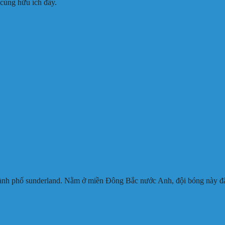
 cùng hữu ích đấy.
hành phố sunderland. Nằm ở miền Đông Bắc nước Anh, đội bóng này đã m