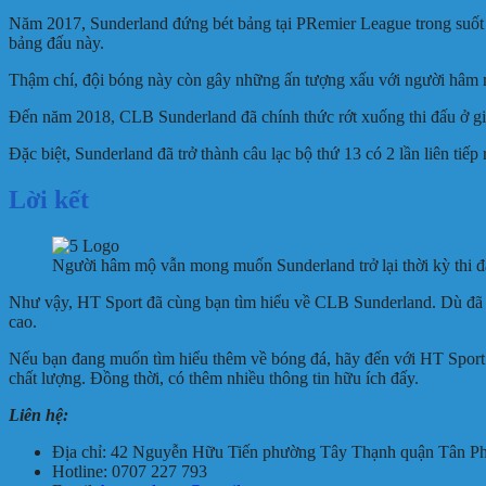
Năm 2017, Sunderland đứng bét bảng tại PRemier League trong suốt 1
bảng đấu này.
Thậm chí, đội bóng này còn gây những ấn tượng xấu với người hâm mộ
Đến năm 2018, CLB Sunderland đã chính thức rớt xuống thi đấu ở giả
Đặc biệt, Sunderland đã trở thành câu lạc bộ thứ 13 có 2 lần liên ti
Lời kết
Người hâm mộ vẫn mong muốn Sunderland trở lại thời kỳ thi đ
Như vậy, HT Sport đã cùng bạn tìm hiểu về CLB Sunderland. Dù đã c
cao.
Nếu bạn đang muốn tìm hiểu thêm về bóng đá, hãy đến với HT Sport.
chất lượng. Đồng thời, có thêm nhiều thông tin hữu ích đấy.
Liên hệ:
Địa chỉ: 42 Nguyễn Hữu Tiến phường Tây Thạnh quận Tân P
Hotline: 0707 227 793