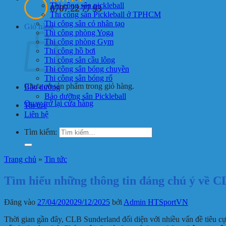
Thi công sân pickleball
0707 22 77 93
Thi công sân Pickleball ở TPHCM
Thi công sân cỏ nhân tạo
Giỏ hàng
Thi công phòng Yoga
Thi công phòng Gym
Thi công hồ bơi
Thi công sân cầu lông
Thi công sân bóng chuyền
Thi công sân bóng rổ
Chưa có sản phẩm trong giỏ hàng.
Bảo dưỡng
Bảo dưỡng sân Pickleball
Quay trở lại cửa hàng
Tin tức
Liên hệ
Tìm kiếm:
Trang chủ
»
Tin tức
Tìm hiểu những thông tin đáng chú ý về 
Đăng vào
27/04/2020
29/12/2025
bởi
Admin HTSportVN
Thời gian gần đây, CLB Sunderland đối diện với nhiều vấn đề tiêu cự