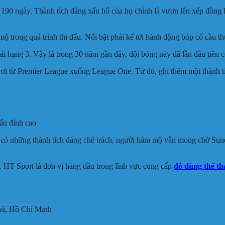
90 ngày. Thành tích đáng xấu hổ của họ chính là vươn lên xếp đồng hạn
 trong quá trình thi đấu. Nổi bật phải kể tới hành động bóp cổ cầu 
i hạng 3. Vậy là trong 30 năm gần đây, đội bóng này đã lần đầu tiên 
ếp rơi từ Premier League xuống League One. Từ đó, ghi thêm một thành t
ấu đỉnh cao
ó những thành tích đáng chê trách, người hâm mộ vẫn mong chờ Sunder
 HT Sport là đơn vị hàng đầu trong lĩnh vực cung cấp
đồ dùng thể th
hú, Hồ Chí Minh