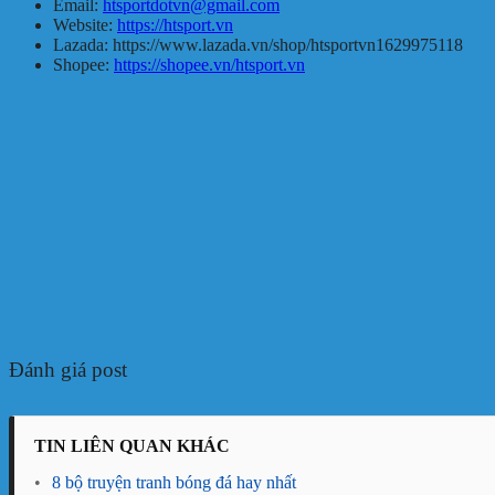
Email:
htsportdotvn@gmail.com
Website:
https://htsport.vn
Lazada: https://www.lazada.vn/shop/htsportvn1629975118
Shopee:
https://shopee.vn/htsport.vn
Đánh giá post
TIN LIÊN QUAN KHÁC
•
8 bộ truyện tranh bóng đá hay nhất