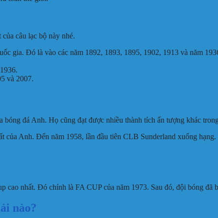
 của câu lạc bộ này nhé.
 quốc gia. Đó là vào các năm 1892, 1893, 1895, 1902, 1913 và năm 193
 1936.
05 và 2007.
ủa bóng đá Anh. Họ cũng đạt được nhiều thành tích ấn tượng khác trong
nhất của Anh. Đến năm 1958, lần đầu tiên CLB Sunderland xuống hạng. 
cup cao nhất. Đó chính là FA CUP của năm 1973. Sau đó, đội bóng đã bị
ải nào?