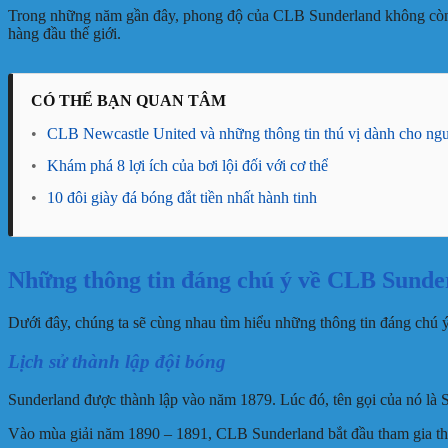
Trong những năm gần đây, phong độ của CLB Sunderland không còn t
hàng đầu thế giới.
CÓ THỂ BẠN QUAN TÂM
•
CLB Newcastle United và những thông tin thú vị dành cho n
•
Khám phá 8 lợi ích của bơi lội đối với cơ thể
•
10 đôi giày đá bóng đắt tiền nhất hành tinh
Những thông tin đáng chú ý về CLB Sunde
Dưới đây, chúng ta sẽ cùng nhau tìm hiểu những thông tin đáng chú ý 
Lịch sử thành lập đội bóng
Sunderland được thành lập vào năm 1879. Lúc đó, tên gọi của nó là S
Vào mùa giải năm 1890 – 1891, CLB Sunderland bắt đầu tham gia thi đ