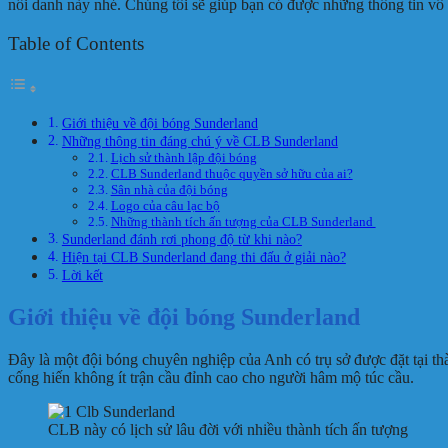
nổi danh này nhé. Chúng tôi sẽ giúp bạn có được những thông tin vô
Table of Contents
Giới thiệu về đội bóng Sunderland
Những thông tin đáng chú ý về CLB Sunderland
Lịch sử thành lập đội bóng
CLB Sunderland thuộc quyền sở hữu của ai?
Sân nhà của đội bóng
Logo của câu lạc bộ
Những thành tích ấn tượng của CLB Sunderland
Sunderland đánh rơi phong độ từ khi nào?
Hiện tại CLB Sunderland đang thi đấu ở giải nào?
Lời kết
Giới thiệu về đội bóng Sunderland
Đây là một đội bóng chuyên nghiệp của Anh có trụ sở được đặt tại t
cống hiến không ít trận cầu đỉnh cao cho người hâm mộ túc cầu.
CLB này có lịch sử lâu đời với nhiều thành tích ấn tượng