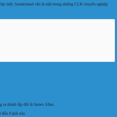
Đặc biệt, Sunderland vẫn là một trong những CLB chuyên nghiệp
 ra thành lập đội là James Allan.
 đấu ở giải này.