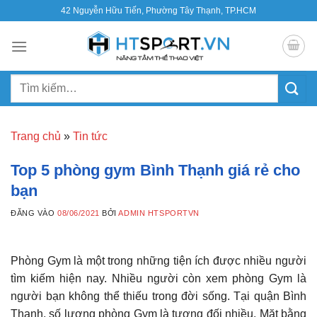
Bỏ
42 Nguyễn Hữu Tiến, Phường Tây Thạnh, TP.HCM
qua
nội
dung
Tìm
kiếm:
Trang chủ
»
Tin tức
Top 5 phòng gym Bình Thạnh giá rẻ cho
bạn
ĐĂNG VÀO
08/06/2021
BỞI
ADMIN HTSPORTVN
Phòng Gym là một trong những tiện ích được nhiều người
tìm kiếm hiện nay. Nhiều người còn xem phòng Gym là
người bạn không thể thiếu trong đời sống. Tại quận Bình
Thạnh, số lượng phòng Gym là tương đối nhiều. Mặt bằng