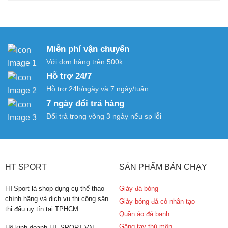
Miễn phí vận chuyển
Với đơn hàng trên 500k
Hỗ trợ 24/7
Hỗ trợ 24h/ngày và 7 ngày/tuần
7 ngày đổi trả hàng
Đổi trả trong vòng 3 ngày nếu sp lỗi
HT SPORT
SẢN PHẨM BÁN CHẠY
HTSport là shop dụng cụ thể thao
Giày đá bóng
chính hãng và dịch vụ thi công sân
Giày bóng đá cỏ nhân tạo
thi đấu uy tín tại TPHCM.
Quần áo đá banh
Găng tay thủ môn
Hộ kinh doanh HT SPORT.VN.