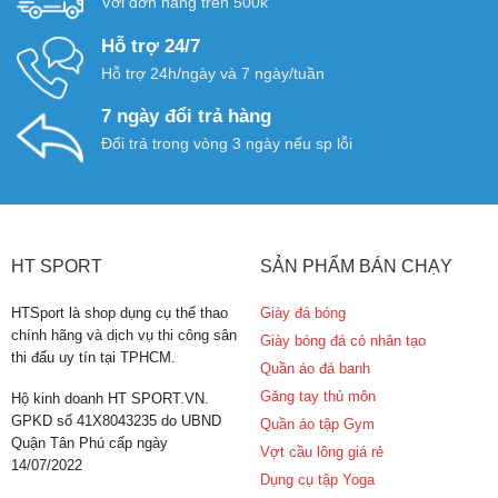
Với đơn hàng trên 500k
Hỗ trợ 24/7
Hỗ trợ 24h/ngày và 7 ngày/tuần
7 ngày đổi trả hàng
Đổi trả trong vòng 3 ngày nếu sp lỗi
HT SPORT
SẢN PHẨM BÁN CHẠY
HTSport là shop dụng cụ thể thao
Giày đá bóng
chính hãng và dịch vụ thi công sân
Giày bóng đá cỏ nhân tạo
thi đấu uy tín tại TPHCM.
Quần áo đá banh
Găng tay thủ môn
Hộ kinh doanh HT SPORT.VN.
GPKD số 41X8043235 do UBND
Quần áo tập Gym
Quận Tân Phú cấp ngày
Vợt cầu lông giá rẻ
14/07/2022
Dụng cụ tập Yoga