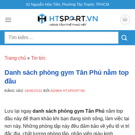
Bỏ
42 Nguyễn Hữu Tiến, Phường Tây Thạnh, TP.HCM
qua
nội
dung
Tìm
kiếm:
Trang chủ
»
Tin tức
Danh sách phòng gym Tân Phú nằm top
đầu
ĐĂNG VÀO
18/06/2021
BỞI
ADMIN HTSPORTVN
Lưu lại ngay
danh sách phòng gym Tân Phú
nằm top
đầu này để tham khảo khi bạn đang sinh sống, làm việc tại
nơi này. Những phòng tập này đều đảm bảo về yếu tố vị trí
đắc địa, chất lượng phòng tập, nhân viên giàu kinh