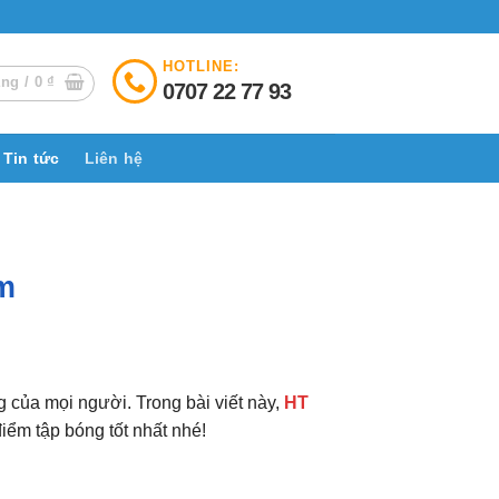
HOTLINE:
àng /
0
₫
0707 22 77 93
Tin tức
Liên hệ
m
 của mọi người. Trong bài viết này,
HT
điểm tập bóng tốt nhất nhé!