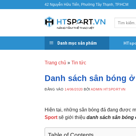
Bỏ
42 Nguyễn Hữu Tiến, Phường Tây Thạnh, TP.HCM
qua
nội
Tìm
dung
kiếm:
Danh mục sản phẩm
HTspo
Trang chủ
»
Tin tức
Danh sách sân bóng ở 
ĐĂNG VÀO
14/06/2020
BỞI
ADMIN HTSPORTVN
Hiện tại, những sân bóng đá đang được mở 
Sport
sẽ giới thiệu
danh sách sân bóng 
Table of Contents