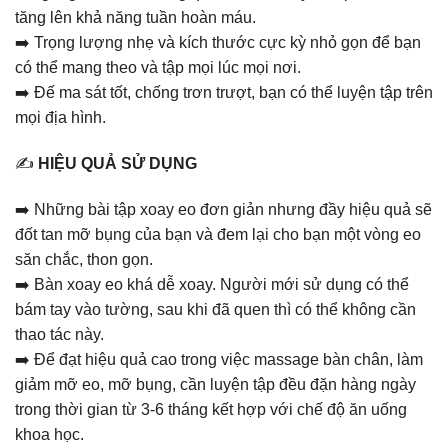
tăng lên khả năng tuần hoàn máu.
➡️ Trọng lượng nhẹ và kích thước cực kỳ nhỏ gọn để bạn
có thể mang theo và tập mọi lúc mọi nơi.
➡️ Đế ma sát tốt, chống trơn trượt, bạn có thể luyện tập trên
mọi địa hình.
✍️
HIỆU QUẢ SỬ DỤNG
➡️ Những bài tập xoay eo đơn giản nhưng đầy hiệu quả sẽ
đốt tan mỡ bụng của bạn và đem lại cho bạn một vòng eo
săn chắc, thon gọn.
➡️ Bàn xoay eo khá dễ xoay. Người mới sử dụng có thể
bám tay vào tường, sau khi đã quen thì có thể không cần
thao tác này.
➡️ Để đạt hiệu quả cao trong việc massage bàn chân, làm
giảm mỡ eo, mỡ bụng, cần luyện tập đều đặn hàng ngày
trong thời gian từ 3-6 tháng kết hợp với chế độ ăn uống
khoa học.