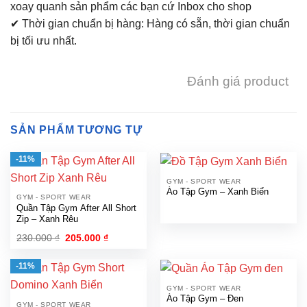
xoay quanh sản phẩm các bạn cứ Inbox cho shop
✔ Thời gian chuẩn bị hàng: Hàng có sẵn, thời gian chuẩn
bị tối ưu nhất.
Đánh giá product
SẢN PHẨM TƯƠNG TỰ
-11%
GYM - SPORT WEAR
Áo Tập Gym – Xanh Biển
GYM - SPORT WEAR
Quần Tập Gym After All Short
Zip – Xanh Rêu
230.000
₫
Giá
205.000
₫
Giá
gốc
hiện
là:
tại
230.000 ₫.
là:
-11%
205.000 ₫.
GYM - SPORT WEAR
Áo Tập Gym – Đen
GYM - SPORT WEAR