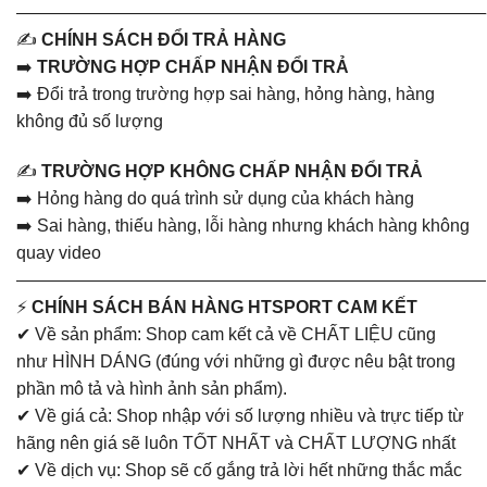
———————————————————————————
✍️
CHÍNH SÁCH ĐỔI TRẢ HÀNG
➡️
TRƯỜNG HỢP CHẤP NHẬN ĐỔI TRẢ
➡️ Đổi trả trong trường hợp sai hàng, hỏng hàng, hàng
không đủ số lượng
✍️
TRƯỜNG HỢP KHÔNG CHẤP NHẬN ĐỔI TRẢ
➡️ Hỏng hàng do quá trình sử dụng của khách hàng
➡️ Sai hàng, thiếu hàng, lỗi hàng nhưng khách hàng không
quay video
———————————————————————————
⚡
CHÍNH SÁCH BÁN HÀNG HTSPORT CAM KẾT
✔ Về sản phẩm: Shop cam kết cả về CHẤT LIỆU cũng
như HÌNH DÁNG (đúng với những gì được nêu bật trong
phần mô tả và hình ảnh sản phẩm).
✔ Về giá cả: Shop nhập với số lượng nhiều và trực tiếp từ
hãng nên giá sẽ luôn TỐT NHẤT và CHẤT LƯỢNG nhất
✔ Về dịch vụ: Shop sẽ cố gắng trả lời hết những thắc mắc