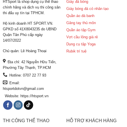
HTSport là shop dụng cụ thể thao
Giày đá bóng
chính hãng và dịch vụ thi công sân
Giày bóng đá cỏ nhân tạo
thi đấu uy tín tại TPHCM.
Quần áo đá banh
Găng tay thủ môn
Hộ kinh doanh HT SPORT.VN.
GPKD số 41X8043235 do UBND
Quần áo tập Gym
Quận Tân Phú cấp ngày
Vợt cầu lông giá rẻ
14/07/2022
Dụng cụ tập Yoga
Chủ quản: Lê Hoàng Thoại
Rubik trí tuệ
Địa chỉ: 42 Nguyễn Hữu Tiến,
Phường Tây Thạnh, TP.HCM
Hotline: 0707 22 77 93
Email:
htsportdotvn@gmail.com
Website: https://htsport.vn
THI CÔNG THỂ THAO
HỖ TRỢ KHÁCH HÀNG