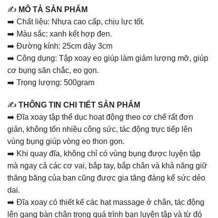
✍️
MÔ TẢ SẢN PHẨM
➡️ Chất liệu: Nhựa cao cấp, chịu lực tốt.
➡️ Màu sắc: xanh kết hợp đen.
➡️ Đường kính: 25cm dày 3cm
➡️ Công dụng: Tập xoay eo giúp làm giảm lượng mỡ, giúp
cơ bụng săn chắc, eo gọn.
➡️ Trọng lượng: 500gram
✍️
THÔNG TIN CHI TIẾT SẢN PHẨM
➡️ Đĩa xoay tập thể dục hoạt động theo cơ chế rất đơn
giản, không tốn nhiều công sức, tác động trực tiếp lên
vùng bụng giúp vòng eo thon gọn.
➡️ Khi quay đĩa, không chỉ có vùng bụng được luyện tập
mà ngay cả các cơ vai, bắp tay, bắp chân và khả năng giữ
thăng băng của bạn cũng được gia tăng đáng kể sức dẻo
dai.
➡️ Đĩa xoay có thiết kế các hạt massage ở chân, tác động
lên gang bàn chân trong quá trình bạn luyện tập và từ đó