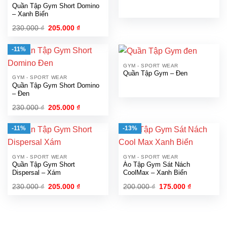
Quần Tập Gym Short Domino
– Xanh Biển
230.000
₫
Giá
205.000
₫
Giá
gốc
hiện
là:
tại
230.000 ₫.
là:
-11%
205.000 ₫.
GYM - SPORT WEAR
Quần Tập Gym – Đen
GYM - SPORT WEAR
Quần Tập Gym Short Domino
– Đen
230.000
₫
Giá
205.000
₫
Giá
gốc
hiện
là:
tại
230.000 ₫.
là:
-11%
-13%
205.000 ₫.
GYM - SPORT WEAR
GYM - SPORT WEAR
Quần Tập Gym Short
Áo Tập Gym Sát Nách
Dispersal – Xám
CoolMax – Xanh Biển
230.000
₫
Giá
205.000
₫
Giá
200.000
₫
Giá
175.000
₫
Giá
gốc
hiện
gốc
hiện
là:
tại
là:
tại
230.000 ₫.
là:
200.000 ₫.
là:
205.000 ₫.
175.000 ₫.