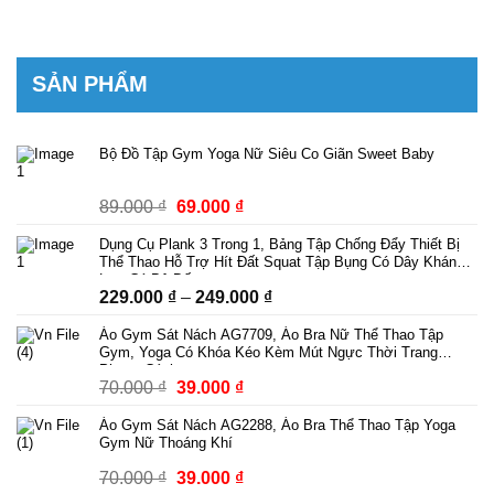
SẢN PHẨM
Bộ Đồ Tập Gym Yoga Nữ Siêu Co Giãn Sweet Baby
89.000
₫
Giá
69.000
₫
Giá
gốc
hiện
Dụng Cụ Plank 3 Trong 1, Bảng Tập Chống Đẩy Thiết Bị
là:
tại
Thể Thao Hỗ Trợ Hít Đất Squat Tập Bụng Có Dây Kháng
89.000 ₫.
là:
Lực Có Bộ Đếm
229.000
₫
–
249.000
₫
Khoảng
69.000 ₫.
giá:
Áo Gym Sát Nách AG7709, Áo Bra Nữ Thể Thao Tập
từ
Gym, Yoga Có Khóa Kéo Kèm Mút Ngực Thời Trang
229.000 ₫
Phong Cách
70.000
₫
Giá
39.000
₫
Giá
đến
gốc
hiện
249.000 ₫
Áo Gym Sát Nách AG2288, Áo Bra Thể Thao Tập Yoga
là:
tại
Gym Nữ Thoáng Khí
70.000 ₫.
là:
70.000
₫
Giá
39.000
₫
Giá
39.000 ₫.