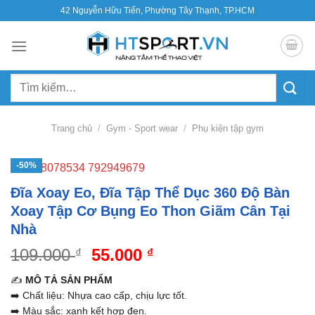
Bỏ
42 Nguyễn Hữu Tiến, Phường Tây Thạnh, TP.HCM
qua
nội
dung
Tìm
kiếm:
Trang chủ
/
Gym - Sport wear
/
Phụ kiện tập gym
-50%
Đĩa Xoay Eo, Đĩa Tập Thể Dục 360 Độ Bàn
Xoay Tập Cơ Bụng Eo Thon Giãm Cân Tại
Nhà
109.000
Giá
55.000
Giá
₫
₫
gốc
hiện
✍️
MÔ TẢ SẢN PHẨM
là:
tại
➡️ Chất liệu: Nhựa cao cấp, chịu lực tốt.
109.000 ₫.
là:
➡️ Màu sắc: xanh kết hợp đen.