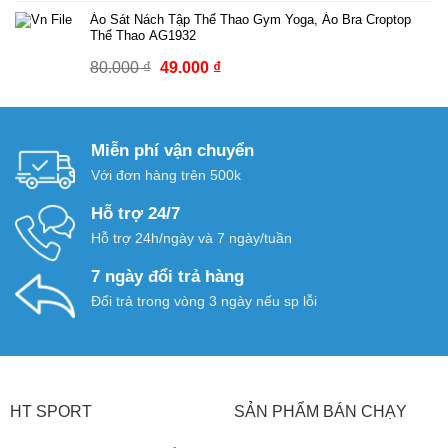
gốc
hiện
Áo Sát Nách Tập Thể Thao Gym Yoga, Áo Bra Croptop
là:
tại
Thể Thao AG1932
70.000 ₫.
là:
80.000
₫
Giá
49.000
₫
Giá
39.000 ₫.
gốc
hiện
là:
tại
80.000 ₫.
là:
Miễn phí vận chuyển
49.000 ₫.
Với đơn hàng trên 500k
Hỗ trợ 24/7
Hỗ trợ 24h/ngày và 7 ngày/tuần
7 ngày đổi trả hàng
Đổi trả trong vòng 3 ngày nếu sp lỗi
HT SPORT
SẢN PHẨM BÁN CHẠY