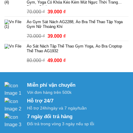
Gym, Yoga Có Khóa Kéo Kèm Mút Ngực Thời Trang
229.000 ₫
Phong Cách
Giá
Giá
70.000
₫
39.000
₫
đến
gốc
hiện
249.000 ₫
Áo Gym Sát Nách AG2288, Áo Bra Thể Thao Tập Yoga
là:
tại
Gym Nữ Thoáng Khí
70.000 ₫.
là:
Giá
Giá
70.000
₫
39.000
₫
39.000 ₫.
gốc
hiện
Áo Sát Nách Tập Thể Thao Gym Yoga, Áo Bra Croptop
là:
tại
Thể Thao AG1932
70.000 ₫.
là:
Giá
Giá
80.000
₫
49.000
₫
39.000 ₫.
gốc
hiện
là:
tại
80.000 ₫.
là:
Miễn phí vận chuyển
49.000 ₫.
Với đơn hàng trên 500k
Hỗ trợ 24/7
Hỗ trợ 24h/ngày và 7 ngày/tuần
7 ngày đổi trả hàng
Đổi trả trong vòng 3 ngày nếu sp lỗi