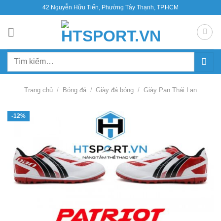
Bỏ
42 Nguyễn Hữu Tiến, Phường Tây Thạnh, TP.HCM
qua
nội
dung
Tìm
kiếm:
Trang chủ
/
Bóng đá
/
Giày đá bóng
/
Giày Pan Thái Lan
-12%