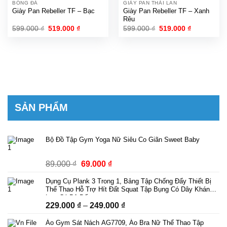
BÓNG ĐÁ
GIÀY PAN THÁI LAN
Giày Pan Rebeller TF – Bạc
Giày Pan Rebeller TF – Xanh
Rêu
Giá
Giá
Giá
Giá
599.000
₫
519.000
₫
599.000
₫
519.000
₫
gốc
hiện
gốc
hiện
là:
tại
là:
tại
599.000 ₫.
là:
599.000 ₫.
là:
519.000 ₫.
519.000 ₫.
SẢN PHẨM
Bộ Đồ Tập Gym Yoga Nữ Siêu Co Giãn Sweet Baby
Giá
Giá
89.000
₫
69.000
₫
gốc
hiện
Dụng Cụ Plank 3 Trong 1, Bảng Tập Chống Đẩy Thiết Bị
là:
tại
Thể Thao Hỗ Trợ Hít Đất Squat Tập Bụng Có Dây Kháng
89.000 ₫.
là:
Lực Có Bộ Đếm
Khoảng
229.000
₫
–
249.000
₫
69.000 ₫.
giá:
Áo Gym Sát Nách AG7709, Áo Bra Nữ Thể Thao Tập
từ