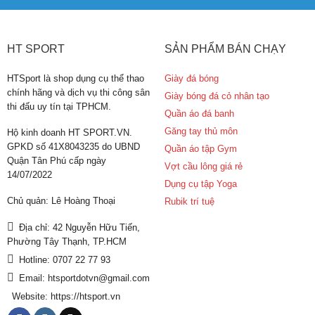
HT SPORT
SẢN PHẨM BÁN CHẠY
HTSport là shop dụng cụ thể thao
Giày đá bóng
chính hãng và dịch vụ thi công sân
Giày bóng đá cỏ nhân tạo
thi đấu uy tín tại TPHCM.
Quần áo đá banh
Găng tay thủ môn
Hộ kinh doanh HT SPORT.VN.
GPKD số 41X8043235 do UBND
Quần áo tập Gym
Quận Tân Phú cấp ngày
Vợt cầu lông giá rẻ
14/07/2022
Dụng cụ tập Yoga
Chủ quản: Lê Hoàng Thoại
Rubik trí tuệ
Địa chỉ: 42 Nguyễn Hữu Tiến,
Phường Tây Thạnh, TP.HCM
Hotline: 0707 22 77 93
Email: htsportdotvn@gmail.com
Website: https://htsport.vn