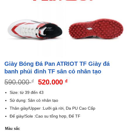
Giày Bóng Đá Pan ATRIOT TF Giày đá
banh phủi đinh TF sân cỏ nhân tạo
Giá
Giá
590.000
520.000
₫
₫
gốc
hiện
Size: từ 39 đến 43
là:
tại
Sử dụng: Sân cỏ nhân tạo
590.000 ₫.
là:
Thân giày/Upper :Lưỡi gà rời, Da PU Cao Cấp
520.000 ₫.
Đế giày/Sole :Cao su tổng hợp, Đế TF
Màu sắc