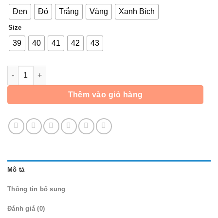
Đen
Đỏ
Trắng
Vàng
Xanh Bích
Size
39
40
41
42
43
Giày Bóng Đá Pan ATRIOT TF Giày đá banh phủi đinh TF sân c
Thêm vào giỏ hàng
Mô tả
Thông tin bổ sung
Đánh giá (0)