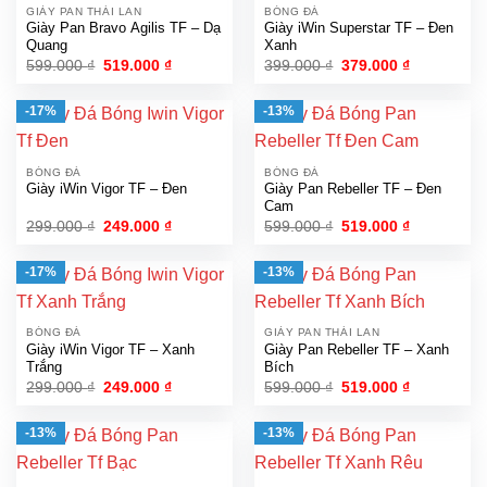
GIÀY PAN THÁI LAN
BÓNG ĐÁ
Giày Pan Bravo Agilis TF – Dạ
Giày iWin Superstar TF – Đen
Quang
Xanh
Giá
Giá
Giá
Giá
599.000
₫
519.000
₫
399.000
₫
379.000
₫
gốc
hiện
gốc
hiện
là:
tại
là:
tại
599.000 ₫.
là:
399.000 ₫.
là:
-17%
-13%
519.000 ₫.
379.000 ₫.
BÓNG ĐÁ
BÓNG ĐÁ
Giày iWin Vigor TF – Đen
Giày Pan Rebeller TF – Đen
Cam
Giá
Giá
Giá
Giá
299.000
₫
249.000
₫
599.000
₫
519.000
₫
gốc
hiện
gốc
hiện
là:
tại
là:
tại
299.000 ₫.
là:
599.000 ₫.
là:
-17%
-13%
249.000 ₫.
519.000 ₫.
BÓNG ĐÁ
GIÀY PAN THÁI LAN
Giày iWin Vigor TF – Xanh
Giày Pan Rebeller TF – Xanh
Trắng
Bích
Giá
Giá
Giá
Giá
299.000
₫
249.000
₫
599.000
₫
519.000
₫
gốc
hiện
gốc
hiện
là:
tại
là:
tại
299.000 ₫.
là:
599.000 ₫.
là:
-13%
-13%
249.000 ₫.
519.000 ₫.