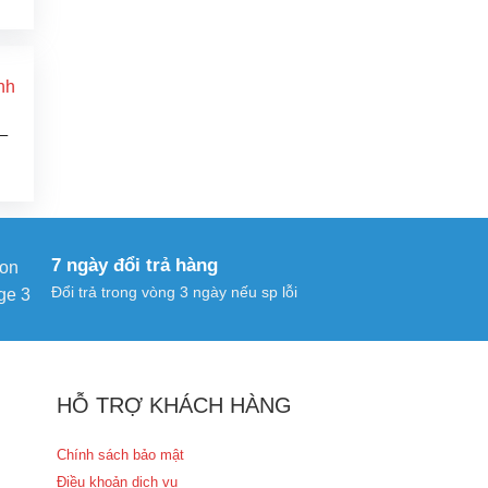
Giá
hiện
ại
à:
479.000 ₫.
 –
Giá
hiện
ại
à:
379.000 ₫.
7 ngày đổi trả hàng
Đổi trả trong vòng 3 ngày nếu sp lỗi
HỖ TRỢ KHÁCH HÀNG
Chính sách bảo mật
Điều khoản dịch vụ