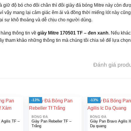
 giữ độ bó cho đôi chân thì đôi giày đá bóng Mitre này còn đư
 vì vậy mang lại cảm giác êm ái và đồng thời miếng lót này cũng
lại sự khô thoáng và dễ chịu cho người dùng.
h hàng thông tin về
giày Mitre 170501 TF – đen xanh
. Nếu khá
y tham khảo những thông tin mà chúng tôi chia sẻ để lựa chọn
Đánh giá prod
-13%
-13%
BÓNG ĐÁ
BÓNG ĐÁ
 Agilis TF –
Giày Pan Rebeller TF –
Giày Pan Bravo Agilis I
Trắng
Dạ quang