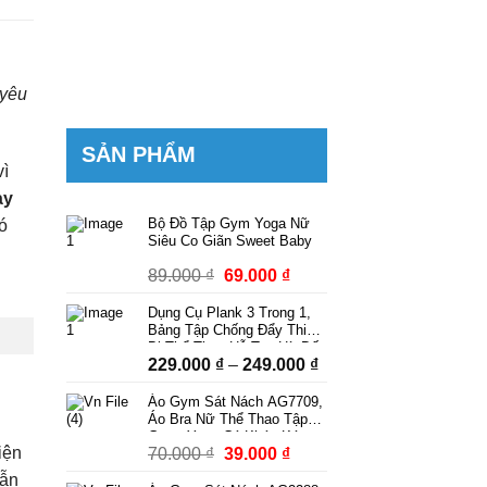
 yêu
SẢN PHẨM
vì
ày
Bộ Đồ Tập Gym Yoga Nữ
ó
Siêu Co Giãn Sweet Baby
Giá
Giá
89.000
₫
69.000
₫
gốc
hiện
Dụng Cụ Plank 3 Trong 1,
là:
tại
Bảng Tập Chống Đẩy Thiết
89.000 ₫.
là:
Bị Thể Thao Hỗ Trợ Hít Đất
Khoảng
229.000
₫
–
249.000
₫
Squat Tập Bụng Có Dây
69.000 ₫.
Kháng Lực Có Bộ Đếm
giá:
Áo Gym Sát Nách AG7709,
từ
Áo Bra Nữ Thể Thao Tập
229.000 ₫
Gym, Yoga Có Khóa Kéo
Giá
Giá
iện
70.000
₫
39.000
₫
Kèm Mút Ngực Thời Trang
đến
Phong Cách
gốc
hiện
249.000 ₫
dẫn