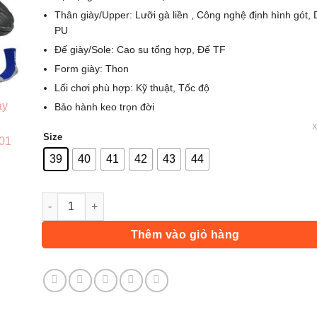
Thân giày/Upper: Lưỡi gà liền , Công nghệ định hình gót,
PU
Đế giày/Sole: Cao su tổng hợp, Đế TF
Form giày: Thon
Lối chơi phù hợp: Kỹ thuật, Tốc độ
Bảo hành keo trọn đời
Size
39
40
41
42
43
44
Giày Mitre 170501 TF - Đen Xanh số lượng
Thêm vào giỏ hàng