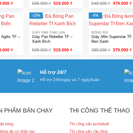
á
Giá
Giá
Giá
Giá
9.000
₫
599.000
₫
519.000
₫
549.000
₫
479.000
₫
c
hiện
gốc
hiện
gốc
tại
là:
tại
là:
t
.000 ₫.
là:
599.000 ₫.
là:
549.000 ₫.
l
-13%
-5%
519.000 ₫.
519.000 ₫.
GIÀY PAN THÁI LAN
BÓNG ĐÁ
 Agilis TF –
Giày Pan Rebeller TF –
Giày iWin Superstar TF
Xanh Bích
Đen Xanh
á
Giá
Giá
Giá
Giá
9.000
₫
599.000
₫
519.000
₫
399.000
₫
379.000
₫
c
hiện
gốc
hiện
gốc
tại
là:
tại
là:
t
.000 ₫.
là:
599.000 ₫.
là:
399.000 ₫.
l
519.000 ₫.
519.000 ₫.
Hỗ trợ 24/7
Hỗ trợ 24h/ngày và 7 ngày/tuần
N PHẨM BÁN CHẠY
THI CÔNG THỂ THAO
đá bóng
Thi công sân pickleball
bóng đá cỏ nhân tạo
Thi công sân cầu lông