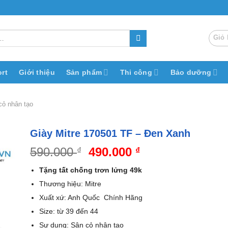
Giỏ 
rt
Giới thiệu
Sản phẩm
Thi công
Bảo dưỡng
cỏ nhân tạo
Giày Mitre 170501 TF – Đen Xanh
Giá
Giá
590.000
490.000
₫
₫
gốc
hiện
Tặng tất chống trơn lửng 49k
là:
tại
Thương hiệu: Mitre
590.000 ₫.
là:
Xuất xứ: Anh Quốc Chính Hãng
490.000 ₫.
Size: từ 39 đến 44
Sự dụng: Sân cỏ nhân tạo