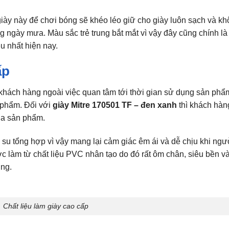
 giày này để chơi bóng sẽ khéo léo giữ cho giày luôn sạch và k
ng ngày mưa. Màu sắc trẻ trung bắt mắt vì vậy đây cũng chính là
u nhất hiện nay.
ấp
khách hàng ngoài việc quan tâm tới thời gian sử dụng sản phẩm
n phẩm. Đối với
giày Mitre 170501 TF – đen xanh
thì khách hàn
ủa sản phẩm.
o su tổng hợp vì vậy mang lại cảm giác êm ái và dễ chịu khi ngư
c làm từ chất liệu PVC nhân tạo do đó rất ôm chân, siêu bền v
ụng.
Chất liệu làm giày cao cấp