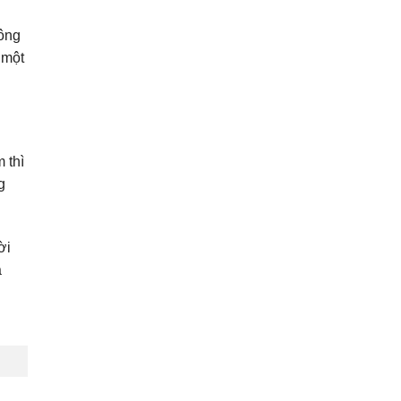
hông
 một
 thì
g
ời
à