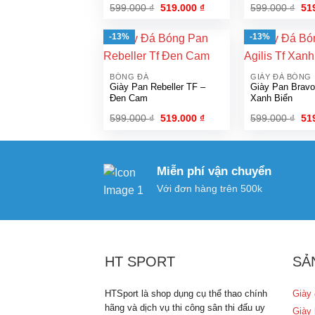
Giá
Giá
Gi
599.000
₫
519.000
₫
599.000
₫
51
gốc
hiện
gố
là:
tại
là:
599.000 ₫.
là:
599
-13%
-13%
519.000 ₫.
BÓNG ĐÁ
GIÀY ĐÁ BÓNG
Giày Pan Rebeller TF –
Giày Pan Bravo
Đen Cam
Xanh Biển
Giá
Giá
Gi
599.000
₫
519.000
₫
599.000
₫
51
gốc
hiện
gố
là:
tại
là:
599.000 ₫.
là:
599
519.000 ₫.
Miễn phí vận chuyển
Với đơn hàng trên 500k
HT SPORT
SẢ
HTSport là shop dụng cụ thể thao chính
Giày 
hãng và dịch vụ thi công sân thi đấu uy
Giày 