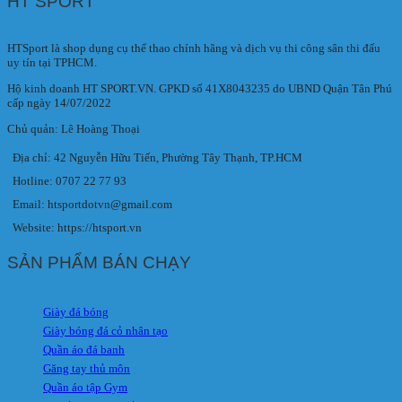
HT SPORT
HTSport là shop dụng cụ thể thao chính hãng và dịch vụ thi công sân thi đấu
uy tín tại TPHCM.
Hộ kinh doanh HT SPORT.VN. GPKD số 41X8043235 do UBND Quận Tân Phú
cấp ngày 14/07/2022
Chủ quản: Lê Hoàng Thoại
Địa chỉ: 42 Nguyễn Hữu Tiến, Phường Tây Thạnh, TP.HCM
Hotline: 0707 22 77 93
Email: htsportdotvn@gmail.com
Website: https://htsport.vn
SẢN PHẨM BÁN CHẠY
Giày đá bóng
Giày bóng đá cỏ nhân tạo
Quần áo đá banh
Găng tay thủ môn
Quần áo tập Gym