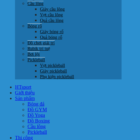
Cầu lông
Giày cầu lông
Vợt cầu lông
Quả cầu lông
Bóng rổ
Giày bóng rổ
Quả bóng rổ
Đồ chơi giải trí
Rubik trí tuệ
Bơi lội
Pickleball
Vợt pickleball
Giày pickleball
Phụ kiện pickleball
HTsport
Giới thiệu
Sản phẩm
Bóng đá
Đồ GYM
Đồ Yoga
Đồ Boxing
Cầu lông
Pickleball
Thi công