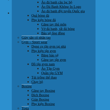
Áo đá banh câu lạc bộ
0707 22 77 93
Áo Đá Banh Không In Logo
Áo đá banh đội tuyển Quốc gia
Giỏ hàng
Quả bóng đá
Phụ kiện bóng đá
Găng tay thủ môn
Vớ đá banh, tất đá bóng
Bảo vệ ống đồng
Giày sân cỏ nhân tạo
Chưa có sản phẩm trong giỏ hàng.
Gym – Sport wear
Dụng cụ tập gym tại nhà
Quay trở lại cửa hàng
Phụ kiện tập gym
Băng bảo vệ
Găng tay tập gym
Đồ tập gym nam
Áo Tập Gym
Quần tập GYM
Túi trống thể thao
Chạy bộ
Boxing
Găng tay Boxing
Đích Boxing
Giáp Boxing
Phụ kiện Boxing
Yoga