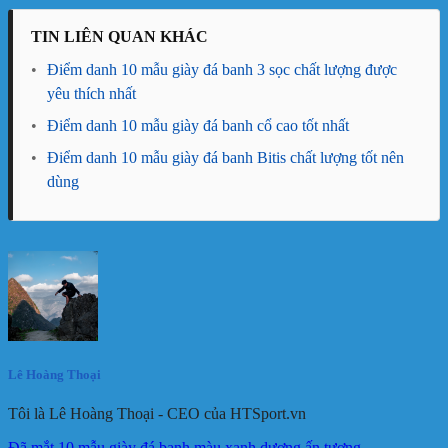
TIN LIÊN QUAN KHÁC
•
Điểm danh 10 mẫu giày đá banh 3 sọc chất lượng được
yêu thích nhất
•
Điểm danh 10 mẫu giày đá banh cổ cao tốt nhất
•
Điểm danh 10 mẫu giày đá banh Bitis chất lượng tốt nên
dùng
Lê Hoàng Thoại
Tôi là Lê Hoàng Thoại - CEO của HTSport.vn
Đã mắt 10 mẫu giày đá banh màu xanh dương ấn tượng