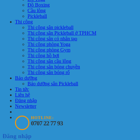
Đồ Boxing
Cầu lông
Pickleball
Thi công
Thi công sân pickleball
Thi công sân Pickleball ở TPHCM
Thi công sân cỏ nhân tạo
Thi công phòng Yoga
Thi công phòng Gym
Thi công hồ bơi
Thi công sân cầu lông
Thi công sân bóng chuyền
Thi công sân bóng rổ
Bảo dưỡng
Bảo dưỡng sân Pickleball
Tin tức
Liên hệ
Đăng nhập
Newsletter
HOTLINE:
0707 22 77 93
Đăng nhập