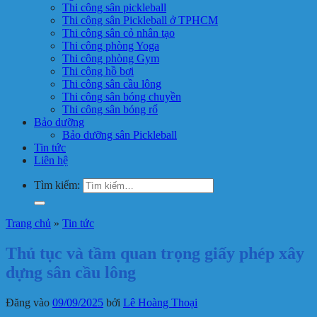
Thi công sân pickleball
Thi công sân Pickleball ở TPHCM
Thi công sân cỏ nhân tạo
Thi công phòng Yoga
Thi công phòng Gym
Thi công hồ bơi
Thi công sân cầu lông
Thi công sân bóng chuyền
Thi công sân bóng rổ
Bảo dưỡng
Bảo dưỡng sân Pickleball
Tin tức
Liên hệ
Tìm kiếm:
Trang chủ
»
Tin tức
Thủ tục và tầm quan trọng giấy phép xây
dựng sân cầu lông
Đăng vào
09/09/2025
bởi
Lê Hoàng Thoại