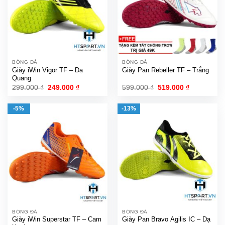
BÓNG ĐÁ
BÓNG ĐÁ
Giày iWin Vigor TF – Dạ
Giày Pan Rebeller TF – Trắng
Quang
Giá
Giá
Giá
Giá
299.000
₫
249.000
₫
599.000
₫
519.000
₫
gốc
hiện
gốc
hiện
là:
tại
là:
tại
299.000 ₫.
là:
599.000 ₫.
là:
-5%
-13%
249.000 ₫.
519.000 ₫.
BÓNG ĐÁ
BÓNG ĐÁ
Giày iWin Superstar TF – Cam
Giày Pan Bravo Agilis IC – Dạ