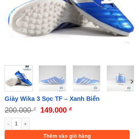
Giày Wika 3 Sọc TF – Xanh Biển
Giá
Giá
200.000
149.000
₫
₫
gốc
hiện
Giày Wika 3 Sọc TF - Xanh Biển số lượng
là:
tại
200.000 ₫.
là:
Thêm vào giỏ hàng