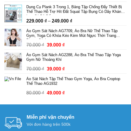
gốc
hiện
Dụng Cụ Plank 3 Trong 1, Bảng Tập Chống Đẩy Thiết Bị
là:
tại
Thể Thao Hỗ Trợ Hít Đất Squat Tập Bụng Có Dây Kháng
89.000 ₫.
là:
Lực Có Bộ Đếm
Khoảng
229.000
₫
–
249.000
₫
69.000 ₫.
giá:
Áo Gym Sát Nách AG7709, Áo Bra Nữ Thể Thao Tập
từ
Gym, Yoga Có Khóa Kéo Kèm Mút Ngực Thời Trang
229.000 ₫
Phong Cách
Giá
Giá
70.000
₫
39.000
₫
đến
gốc
hiện
249.000 ₫
Áo Gym Sát Nách AG2288, Áo Bra Thể Thao Tập Yoga
là:
tại
Gym Nữ Thoáng Khí
70.000 ₫.
là:
Giá
Giá
70.000
₫
39.000
₫
39.000 ₫.
gốc
hiện
Áo Sát Nách Tập Thể Thao Gym Yoga, Áo Bra Croptop
là:
tại
Thể Thao AG1932
70.000 ₫.
là:
Giá
Giá
80.000
₫
49.000
₫
39.000 ₫.
gốc
hiện
là:
tại
80.000 ₫.
là:
Miễn phí vận chuyển
49.000 ₫.
Với đơn hàng trên 500k