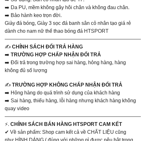
➡️ Da PU, mềm không gây hôi chân và không đau chân.
➡️ Bảo hành keo trọn đời.
Giày đá bóng, Giày 3 sọc đá banh sân cỏ nhân tạo giá rẻ
dành cho nam nữ thể thao bóng đá HTSPORT
———————————————————————————
✍️
CHÍNH SÁCH ĐỔI TRẢ HÀNG
➡️
TRƯỜNG HỢP CHẤP NHẬN ĐỔI TRẢ
➡️ Đổi trả trong trường hợp sai hàng, hỏng hàng, hàng
không đủ số lượng
✍️
TRƯỜNG HỢP KHÔNG CHẤP NHẬN ĐỔI TRẢ
➡️ Hỏng hàng do quá trình sử dụng của khách hàng
➡️ Sai hàng, thiếu hàng, lỗi hàng nhưng khách hàng không
quay video
———————————————————————————
⚡.
CHÍNH SÁCH BÁN HÀNG HTSPORT CAM KẾT
✔ Về sản phẩm: Shop cam kết cả về CHẤT LIỆU cũng
như HÌNH DÁNG ( đúng với những gì được nêu bật trong