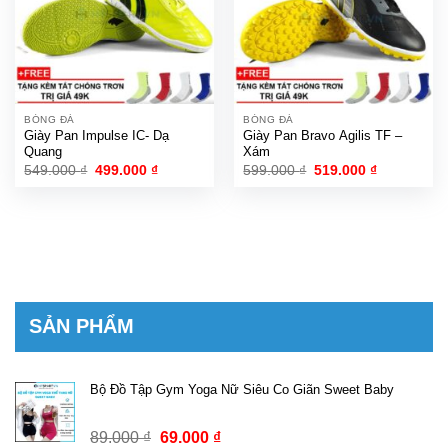
BÓNG ĐÁ
BÓNG ĐÁ
Giày Pan Impulse IC- Dạ
Giày Pan Bravo Agilis TF –
Quang
Xám
Giá
Giá
Giá
Giá
549.000
₫
499.000
₫
599.000
₫
519.000
₫
gốc
hiện
gốc
hiện
là:
tại
là:
tại
549.000 ₫.
là:
599.000 ₫.
là:
499.000 ₫.
519.000 ₫.
SẢN PHẨM
Bộ Đồ Tập Gym Yoga Nữ Siêu Co Giãn Sweet Baby
Giá
Giá
89.000
₫
69.000
₫