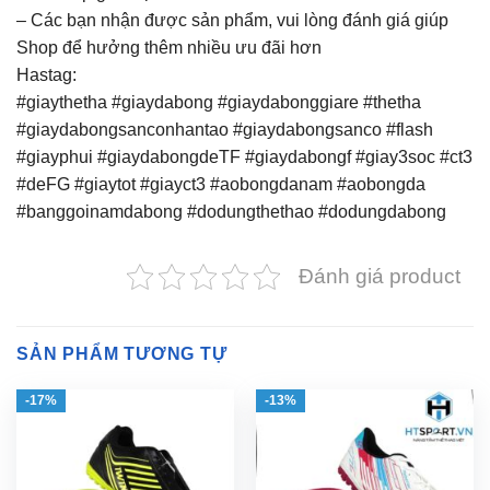
– Các bạn nhận được sản phẩm, vui lòng đánh giá giúp
Shop để hưởng thêm nhiều ưu đãi hơn
Hastag:
#giaythetha #giaydabong #giaydabonggiare #thetha
#giaydabongsanconhantao #giaydabongsanco #flash
#giayphui #giaydabongdeTF #giaydabongf #giay3soc #ct3
#deFG #giaytot #giayct3 #aobongdanam #aobongda
#banggoinamdabong #dodungthethao #dodungdabong
Đánh giá product
SẢN PHẨM TƯƠNG TỰ
-17%
-13%