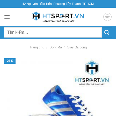
Bỏ
42 Nguyễn Hữu Tiến, Phường Tây Thạnh, TP.HCM
qua
nội
dung
Tìm
kiếm:
Trang chủ
/
Bóng đá
/
Giày đá bóng
-26%