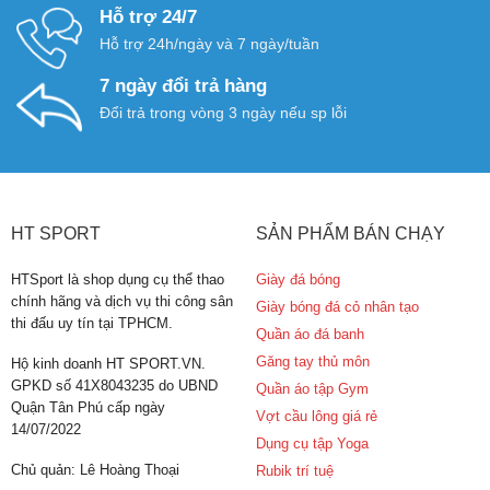
Hỗ trợ 24/7
Hỗ trợ 24h/ngày và 7 ngày/tuần
7 ngày đổi trả hàng
Đổi trả trong vòng 3 ngày nếu sp lỗi
HT SPORT
SẢN PHẨM BÁN CHẠY
HTSport là shop dụng cụ thể thao
Giày đá bóng
chính hãng và dịch vụ thi công sân
Giày bóng đá cỏ nhân tạo
thi đấu uy tín tại TPHCM.
Quần áo đá banh
Găng tay thủ môn
Hộ kinh doanh HT SPORT.VN.
GPKD số 41X8043235 do UBND
Quần áo tập Gym
Quận Tân Phú cấp ngày
Vợt cầu lông giá rẻ
14/07/2022
Dụng cụ tập Yoga
Chủ quản: Lê Hoàng Thoại
Rubik trí tuệ