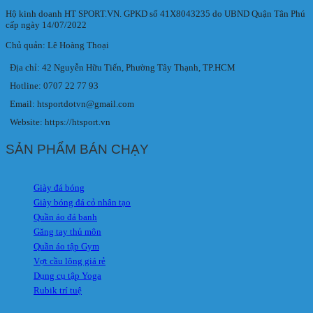
Hộ kinh doanh HT SPORT.VN. GPKD số 41X8043235 do UBND Quận Tân Phú
cấp ngày 14/07/2022
Chủ quản: Lê Hoàng Thoại
Địa chỉ: 42 Nguyễn Hữu Tiến, Phường Tây Thạnh, TP.HCM
Hotline: 0707 22 77 93
Email: htsportdotvn@gmail.com
Website: https://htsport.vn
SẢN PHẨM BÁN CHẠY
Giày đá bóng
Giày bóng đá cỏ nhân tạo
Quần áo đá banh
Găng tay thủ môn
Quần áo tập Gym
Vợt cầu lông giá rẻ
Dụng cụ tập Yoga
Rubik trí tuệ