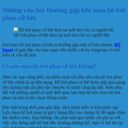
Những câu hỏi thường gặp khi mua hồ bơi
phao cỡ lớn
Hồ bơi phao cỡ lớn đem lại tuổi thơ cho cả người lớn
Khi mua hồ bơi phao cỡ lớn ta thường gặp một số băn khoăn.
HT
Sport
sẽ giải đáp cho bạn ngay bên dưới, với hy vọng bạn có thể
hiểu rõ vấn đề hơn.
Có nên mua hồ bơi phao cỡ lớn không?
Như các bạn cũng biết, ưu điểm vượt trội đầu tiên của hồ bơi phao
cỡ lớn chính là sự tiện dụng. Hồ bơi phao có thể được gấp gọn gàng
nên không mất chi phí vận chuyển và nhân công lắp đặt. Hơn nữa,
đối với những người có quỹ thời gian hạn hẹp thì lựa chọn hồ bơi
phao tại nhà là lựa chọn thông minh.
Đặc biệt trong thời gian gần đây, dịch bệnh diễn ra khá phức tạp.
Lựa chọn hồ bơi phao là gợi ý hàng đầu của chúng tôi để ngăn chặn
lây nhiễm chéo. Bạn không cần phải mất quá nhiều chi phí so với
việc xây dựng một hồ bơi lớn. Không những thế, bạn có thể tìm lại
tuổi thơ bằng môn bơi lội ngay tại nhà.