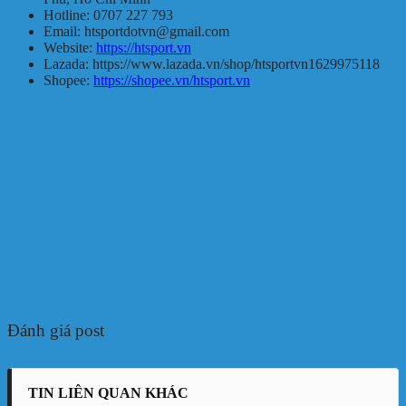
Hotline: 0707 227 793
Email: htsportdotvn@gmail.com
Website:
https://htsport.vn
Lazada: https://www.lazada.vn/shop/htsportvn1629975118
Shopee:
https://shopee.vn/htsport.vn
Đánh giá post
TIN LIÊN QUAN KHÁC