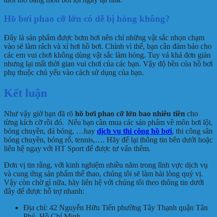
Hồ bơi phao cỡ lớn có dễ bị hỏng không?
Đây là sản phẩm được bơm hơi nên chỉ những vật sắc nhọn chạm
vào sẽ làm rách và xì hơi hồ bơi. Chính vì thế, bạn cần đảm bảo cho
các em vui chơi không dùng vật sắc làm hỏng. Tuy vá khá đơn giản
nhưng lại mất thời gian vui chơi của các bạn. Vậy độ bền của hồ bơi
phụ thuộc chủ yếu vào cách sử dụng của bạn.
Kết luận
Như vậy giờ bạn đã rõ
hồ bơi phao cỡ lớn bao nhiêu tiền
cho
từng kích cỡ rồi đó. Nếu bạn cần mua các sản phẩm về môn bơi lội,
bóng chuyền, đá bóng, …hay
dịch vụ thi công hồ bơi
, thi công sân
bóng chuyền, bóng rổ, tennis,…. Hãy để lại thông tin bên dưới hoặc
liên hệ ngay với HT Sport để được tư vấn thêm.
Đơn vị tin rằng, với kinh nghiệm nhiều năm trong lĩnh vực dịch vụ
và cung ứng sản phẩm thể thao, chúng tôi sẽ làm hài lòng quý vị.
Vậy còn chờ gì nữa, hãy liên hệ với chúng tôi theo thông tin dưới
đây để được hỗ trợ nhanh:
Địa chỉ: 42 Nguyễn Hữu Tiến phường Tây Thạnh quận Tân
Phú, Hồ Chí Minh