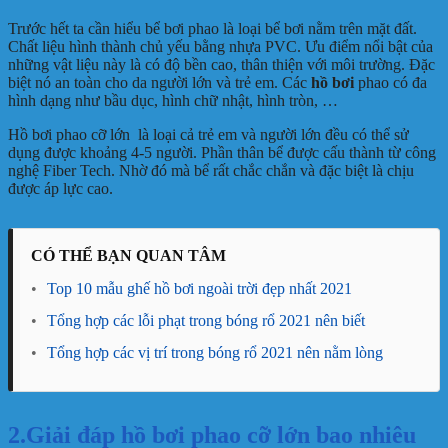
Trước hết ta cần hiểu bể bơi phao là loại bể bơi nằm trên mặt đất.
Chất liệu hình thành chủ yếu bằng nhựa PVC. Ưu điểm nổi bật của
những vật liệu này là có độ bền cao, thân thiện với môi trường. Đặc
biệt nó an toàn cho da người lớn và trẻ em. Các
hồ bơi
phao có đa
hình dạng như bầu dục, hình chữ nhật, hình tròn, …
Hồ bơi phao cỡ lớn là loại cả trẻ em và người lớn đều có thể sử
dụng được khoảng 4-5 người. Phần thân bể được cấu thành từ công
nghệ Fiber Tech. Nhờ đó mà bể rất chắc chắn và đặc biệt là chịu
được áp lực cao.
CÓ THỂ BẠN QUAN TÂM
•
Top 10 mẫu ghế hồ bơi ngoài trời đẹp nhất 2021
•
Tổng hợp các lỗi phạt trong bóng rổ 2021 nên biết
•
Tổng hợp các vị trí trong bóng rổ 2021 nên nằm lòng
2.Giải đáp hồ bơi phao cỡ lớn bao nhiêu