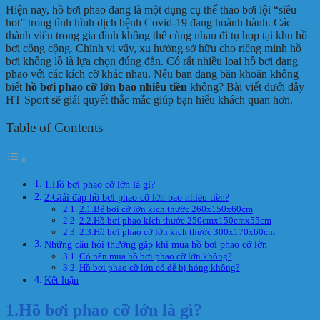
Hiện nay, hồ bơi phao đang là một dụng cụ thể thao bơi lội “siêu
hot” trong tình hình dịch bệnh Covid-19 đang hoành hành. Các
thành viên trong gia đình không thể cùng nhau đi tụ họp tại khu hồ
bơi công cộng. Chính vì vậy, xu hướng sở hữu cho riêng mình hồ
bơi khổng lồ là lựa chọn đúng đắn. Có rất nhiều loại hồ bơi dạng
phao với các kích cỡ khác nhau. Nếu bạn đang băn khoăn không
biết
hồ bơi phao cỡ lớn bao nhiêu tiền
không? Bài viết dưới đây
HT Sport sẽ giải quyết thắc mắc giúp bạn hiểu khách quan hơn.
Table of Contents
1.Hồ bơi phao cỡ lớn là gì?
2.Giải đáp hồ bơi phao cỡ lớn bao nhiêu tiền?
2.1.Bể bơi cỡ lớn kích thước 260x150x60cm
2.2.Hồ bơi phao kích thước 250cmx150cmx55cm
2.3.Hồ bơi phao cỡ lớn kích thước 300x170x60cm
Những câu hỏi thường gặp khi mua hồ bơi phao cỡ lớn
Có nên mua hồ bơi phao cỡ lớn không?
Hồ bơi phao cỡ lớn có dễ bị hỏng không?
Kết luận
1.Hồ bơi phao cỡ lớn là gì?