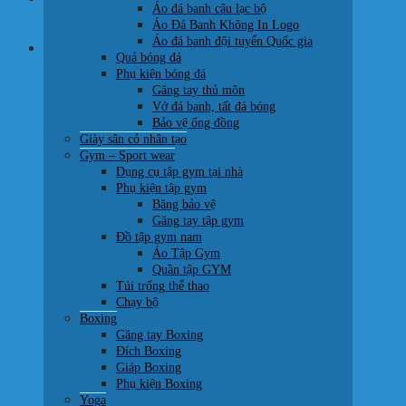
Áo đá banh câu lạc bộ
0707 22 77 93
Áo Đá Banh Không In Logo
Áo đá banh đội tuyển Quốc gia
Giỏ hàng
Quả bóng đá
Phụ kiện bóng đá
Găng tay thủ môn
Vớ đá banh, tất đá bóng
Bảo vệ ống đồng
Giày sân cỏ nhân tạo
Chưa có sản phẩm trong giỏ hàng.
Gym – Sport wear
Dụng cụ tập gym tại nhà
Quay trở lại cửa hàng
Phụ kiện tập gym
Băng bảo vệ
Găng tay tập gym
Đồ tập gym nam
Áo Tập Gym
Quần tập GYM
Túi trống thể thao
Chạy bộ
Boxing
Găng tay Boxing
Đích Boxing
Giáp Boxing
Phụ kiện Boxing
Yoga