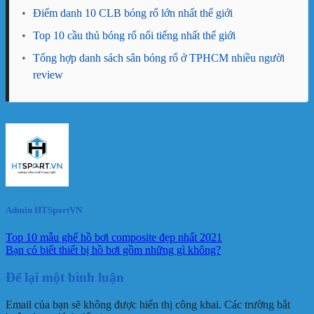
•
Điểm danh 10 CLB bóng rổ lớn nhất thế giới
•
Top 10 cầu thủ bóng rổ nổi tiếng nhất thế giới
•
Tổng hợp danh sách sân bóng rổ ở TPHCM nhiều người
review
Admin HTSportVN
Top 10 mẫu ghế hồ bơi composite đẹp nhất 2021
Bạn có biết thiết bị hồ bơi gồm những gì không?
Để lại một bình luận
Email của bạn sẽ không được hiển thị công khai.
Các trường bắt