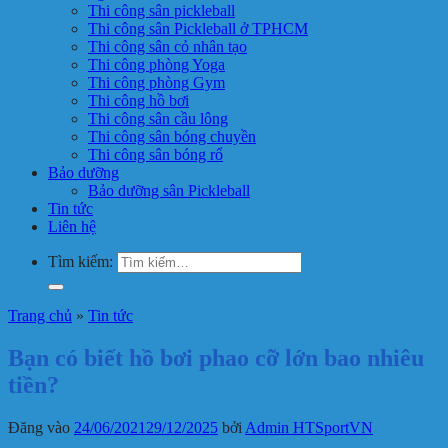
Thi công sân pickleball
Thi công sân Pickleball ở TPHCM
Thi công sân cỏ nhân tạo
Thi công phòng Yoga
Thi công phòng Gym
Thi công hồ bơi
Thi công sân cầu lông
Thi công sân bóng chuyền
Thi công sân bóng rổ
Bảo dưỡng
Bảo dưỡng sân Pickleball
Tin tức
Liên hệ
Tìm kiếm:
Trang chủ
»
Tin tức
Bạn có biết hồ bơi phao cỡ lớn bao nhiêu
tiền?
Đăng vào
24/06/2021
29/12/2025
bởi
Admin HTSportVN