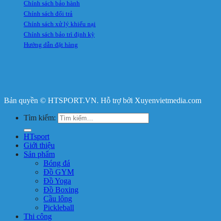
Chính sách bảo hành
Chính sách đổi trả
Chính sách xử lý khiếu nại
Chính sách bảo trì định kỳ
Hướng dẫn đặt hàng
Bản quyền © HTSPORT.VN. Hỗ trợ bởi Xuyenvietmedia.com
Tìm kiếm:
HTsport
Giới thiệu
Sản phẩm
Bóng đá
Đồ GYM
Đồ Yoga
Đồ Boxing
Cầu lông
Pickleball
Thi công