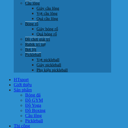
Cầu lông
Giày cầu lông
Vợt cầu lông
Quả cầu lông
Bóng rổ
Giày bóng rổ
Quả bóng rổ
Đồ chơi giải trí
Rubik trí tuệ
Bơi lội
Pickleball
Vợt pickleball
Giày pickleball
Phụ kiện pickleball
HTsport
Giới thiệu
Sản phẩm
Bóng đá
Đồ GYM
Đồ Yoga
Đồ Boxing
Cầu lông
Pickleball
Thi công