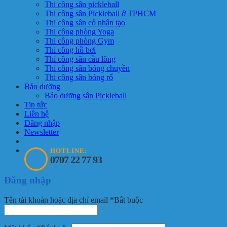
Thi công sân pickleball
Thi công sân Pickleball ở TPHCM
Thi công sân cỏ nhân tạo
Thi công phòng Yoga
Thi công phòng Gym
Thi công hồ bơi
Thi công sân cầu lông
Thi công sân bóng chuyền
Thi công sân bóng rổ
Bảo dưỡng
Bảo dưỡng sân Pickleball
Tin tức
Liên hệ
Đăng nhập
Newsletter
HOTLINE:
0707 22 77 93
Đăng nhập
Tên tài khoản hoặc địa chỉ email
*
Bắt buộc