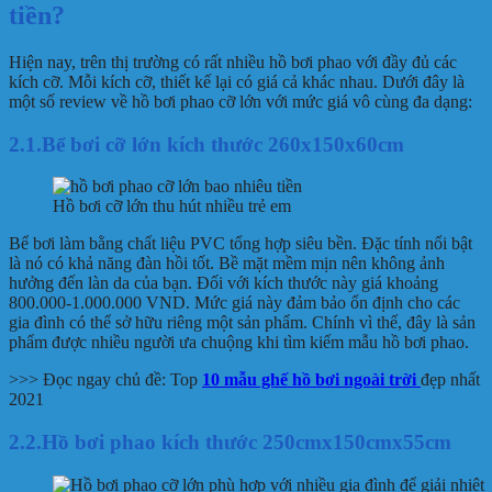
tiền?
Hiện nay, trên thị trường có rất nhiều hồ bơi phao với đầy đủ các
kích cỡ. Mỗi kích cỡ, thiết kế lại có giá cả khác nhau. Dưới đây là
một số review về hồ bơi phao cỡ lớn với mức giá vô cùng đa dạng:
2.1.Bể bơi cỡ lớn kích thước
260x150x60cm
Hồ bơi cỡ lớn thu hút nhiều trẻ em
Bể bơi làm bằng chất liệu PVC tổng hợp siêu bền. Đặc tính nổi bật
là nó có khả năng đàn hồi tốt. Bề mặt mềm mịn nên không ảnh
hưởng đến làn da của bạn. Đối với kích thước này giá khoảng
800.000-1.000.000 VND. Mức giá này đảm bảo ổn định cho các
gia đình có thể sở hữu riêng một sản phẩm. Chính vì thế, đây là sản
phẩm được nhiều người ưa chuộng khi tìm kiếm mẫu hồ bơi phao.
>>> Đọc ngay chủ đề: Top
10 mẫu ghế hồ bơi ngoài trời
đẹp nhất
2021
2.2.Hồ bơi phao kích thước 250cmx150cmx55cm