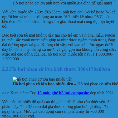
Hồ bơi phao cỡ lớn phù hợp với nhiều gia đình để giải nhiệt
Với kích thước lớn 250x150x55cm, phù hợp ch0 8-9 bé hoặc 7-8 cả
người lớn và trẻ em sử dụng an toàn. Với thiết kế nhựa PVC siêu
bền đem đến cho khách hàng cảm giác thoải mái cùng độ mịn tuyệt
đối.
Đặc biệt sơn bề mặt không gây hại cho trẻ em và ít phai màu. Ngoài
ra, màu sắc xanh nước biển giúp ta như được ngâm mình trong lòng
đại dương ngay tại gia. Không chỉ vậy, với van xả nước ngay dưới
đáy hồ để ta nhẹ nhàng xả nước và gấp gọn mà không tốn công sức.
Mức giá dao động của loại hồ bơi kích thước lớn này là 1.000.000-
1.200.000.
2.3.Hồ bơi phao cỡ lớn kích thước 300x170x60cm
Hồ bơi phao cỡ lớn bao nhiêu tiền –
Hồ bơi phao cỡ siêu khổ
>>> Xem thêm: Top
10 mẫu ghế hồ bơi composite
đẹp nhất 2021
Với mùa hè nhiệt độ quá cao thì giải nhiệt là nhu cầu thiết yếu. Sản
phẩm này đem đến cho đại gia đình không gian bơi lội rộng lớn
ngay tại gia. Mức giá dao động của sản phẩm này từ 700.000
vnđ-1.000.000 vnđ.