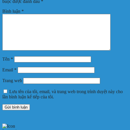
buộc được đánh dấu
*
Bình luận
*
Tên
*
Email
*
Trang web
Lưu tên của tôi, email, và trang web trong trình duyệt này cho
lần bình luận kế tiếp của tôi.