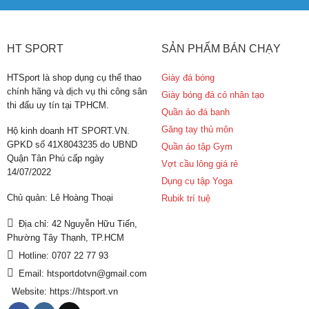
HT SPORT
SẢN PHẨM BÁN CHẠY
HTSport là shop dụng cụ thể thao
Giày đá bóng
chính hãng và dịch vụ thi công sân
Giày bóng đá cỏ nhân tạo
thi đấu uy tín tại TPHCM.
Quần áo đá banh
Găng tay thủ môn
Hộ kinh doanh HT SPORT.VN.
GPKD số 41X8043235 do UBND
Quần áo tập Gym
Quận Tân Phú cấp ngày
Vợt cầu lông giá rẻ
14/07/2022
Dụng cụ tập Yoga
Chủ quản: Lê Hoàng Thoại
Rubik trí tuệ
Địa chỉ: 42 Nguyễn Hữu Tiến,
Phường Tây Thạnh, TP.HCM
Hotline: 0707 22 77 93
Email: htsportdotvn@gmail.com
Website: https://htsport.vn