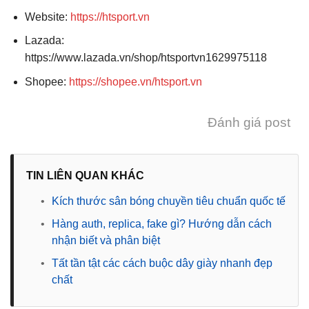
Website:
https://htsport.vn
Lazada:
https://www.lazada.vn/shop/htsportvn1629975118
Shopee:
https://shopee.vn/htsport.vn
Đánh giá post
TIN LIÊN QUAN KHÁC
•
Kích thước sân bóng chuyền tiêu chuẩn quốc tế
•
Hàng auth, replica, fake gì? Hướng dẫn cách
nhận biết và phân biệt
•
Tất tần tật các cách buộc dây giày nhanh đẹp
chất