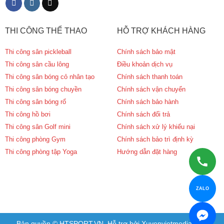
THI CÔNG THỂ THAO
HỖ TRỢ KHÁCH HÀNG
Thi công sân pickleball
Chính sách bảo mật
Thi công sân cầu lông
Điều khoản dịch vụ
Thi công sân bóng cỏ nhân tạo
Chính sách thanh toán
Thi công sân bóng chuyền
Chính sách vận chuyển
Thi công sân bóng rổ
Chính sách bảo hành
Thi công hồ bơi
Chính sách đổi trả
Thi công sân Golf mini
Chính sách xử lý khiếu nại
Thi công phòng Gym
Chính sách bảo trì định kỳ
Thi công phòng tập Yoga
Hướng dẫn đặt hàng
ZALO
Bản quyền © HTSPORT.VN. Hỗ trợ bởi Xuyenvietmedia.com