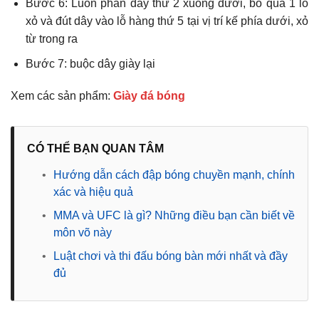
Bước 6: Luôn phần dây thứ 2 xuống dưới, bỏ qua 1 lỗ
xỏ và đút dây vào lỗ hàng thứ 5 tại vị trí kế phía dưới, xỏ
từ trong ra
Bước 7: buộc dây giày lại
Xem các sản phẩm:
Giày đá bóng
CÓ THỂ BẠN QUAN TÂM
•
Hướng dẫn cách đập bóng chuyền mạnh, chính
xác và hiệu quả
•
MMA và UFC là gì? Những điều bạn cần biết về
môn võ này
•
Luật chơi và thi đấu bóng bàn mới nhất và đầy
đủ