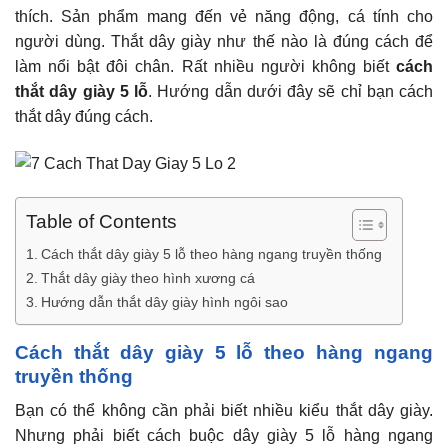
thích. Sản phẩm mang đến vẻ năng động, cá tính cho
người dùng. Thắt dây giày như thế nào là đúng cách để
làm nổi bật đôi chân. Rất nhiều người không biết
cách
thắt dây giày 5 lỗ
. Hướng dẫn dưới đây sẽ chỉ bạn cách
thắt dây đúng cách.
Table of Contents
Cách thắt dây giày 5 lỗ theo hàng ngang truyền thống
Thắt dây giày theo hình xương cá
Hướng dẫn thắt dây giày hình ngôi sao
Cách thắt dây giày 5 lỗ theo hàng ngang
truyền thống
Bạn có thể không cần phải biết nhiều kiểu thắt dây giày.
Nhưng phải biết cách buộc dây giày 5 lỗ hàng ngang