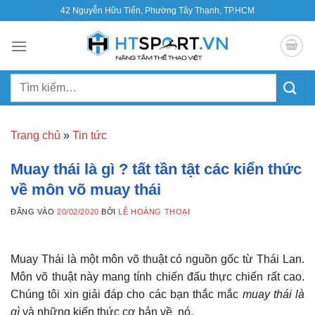
Bỏ
42 Nguyễn Hữu Tiến, Phường Tây Thạnh, TP.HCM
qua
nội
dung
Tìm
kiếm:
Trang chủ
»
Tin tức
Muay thái là gì ? tất tần tật các kiển thức
về môn võ muay thái
ĐĂNG VÀO
20/02/2020
BỞI
LÊ HOÀNG THOẠI
Muay Thái là một môn võ thuật có nguồn gốc từ Thái Lan.
Môn võ thuật này mang tính chiến đấu thực chiến rất cao.
Chúng tôi xin giải đáp cho các bạn thắc mắc
muay thái là
gì
và những kiến thức cơ bản về nó.