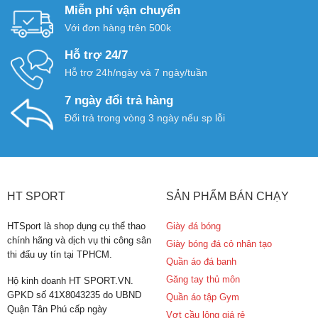
Miễn phí vận chuyển
Với đơn hàng trên 500k
Hỗ trợ 24/7
Hỗ trợ 24h/ngày và 7 ngày/tuần
7 ngày đổi trả hàng
Đổi trả trong vòng 3 ngày nếu sp lỗi
HT SPORT
SẢN PHẨM BÁN CHẠY
HTSport là shop dụng cụ thể thao
Giày đá bóng
chính hãng và dịch vụ thi công sân
Giày bóng đá cỏ nhân tạo
thi đấu uy tín tại TPHCM.
Quần áo đá banh
Găng tay thủ môn
Hộ kinh doanh HT SPORT.VN.
GPKD số 41X8043235 do UBND
Quần áo tập Gym
Quận Tân Phú cấp ngày
Vợt cầu lông giá rẻ