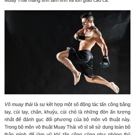
Muay Thái mang tính tâm linh và tôn giáo cao cả.
Võ muay thái
là sự kết hợp một số động tác tấn công bằng
tay, cùi tay, chân, khuỷu, cùi chỏ là những đòn ấn tượng
nhất để đánh gục đối phương của bộ môn võ thuật này.
Trong bộ môn võ thuật Muay Thái võ sĩ sẽ sử dụng toàn bộ
thân mình để làm vũ khí tấn công cũng như phòng thủ