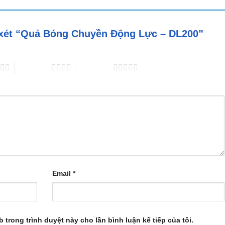
n xét “Quả Bóng Chuyền Động Lực – DL200”
4 trên 5 sao
5 trên 5 sao
Email
*
b trong trình duyệt này cho lần bình luận kế tiếp của tôi.