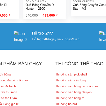
BÓNG CHUYỀN
BÓNG CHUYỀN
ền Dl –
Quả Bóng Chuyền Dl
Quả Bóng Chuyền Geru
Hunter – 210C
Star – V3
á
Giá
Giá
Giá
9.000
₫
540.000
₫
499.000
₫
c
hiện
gốc
hiện
tại
là:
tại
.000 ₫.
là:
540.000 ₫.
là:
199.000 ₫.
499.000 ₫.
Hỗ trợ 24/7
Hỗ trợ 24h/ngày và 7 ngày/tuần
N PHẨM BÁN CHẠY
THI CÔNG THỂ THAO
đá bóng
Thi công sân pickleball
bóng đá cỏ nhân tạo
Thi công sân cầu lông
 áo đá banh
Thi công sân bóng cỏ nhân tạo
 tay thủ môn
Thi công sân bóng chuyền
 áo tập Gym
Thi công sân bóng rổ
ầu lông giá rẻ
Thi công hồ bơi