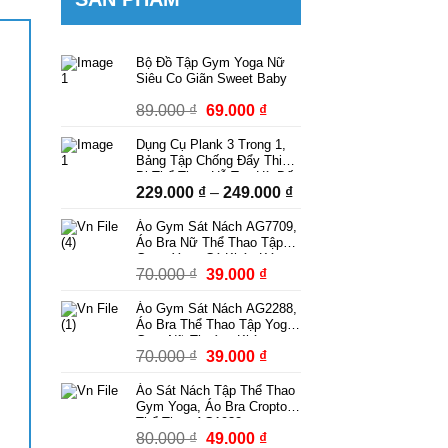
Bộ Đồ Tập Gym Yoga Nữ
Siêu Co Giãn Sweet Baby
Giá
Giá
89.000
₫
69.000
₫
gốc
hiện
Dụng Cụ Plank 3 Trong 1,
là:
tại
Bảng Tập Chống Đẩy Thiết
89.000 ₫.
là:
Bị Thể Thao Hỗ Trợ Hít Đất
Khoảng
229.000
₫
–
249.000
₫
Squat Tập Bụng Có Dây
69.000 ₫.
Kháng Lực Có Bộ Đếm
giá:
Áo Gym Sát Nách AG7709,
từ
Áo Bra Nữ Thể Thao Tập
229.000 ₫
Gym, Yoga Có Khóa Kéo
Giá
Giá
70.000
₫
39.000
₫
Kèm Mút Ngực Thời Trang
đến
Phong Cách
gốc
hiện
249.000 ₫
Áo Gym Sát Nách AG2288,
là:
tại
Áo Bra Thể Thao Tập Yoga
70.000 ₫.
là:
Gym Nữ Thoáng Khí
Giá
Giá
70.000
₫
39.000
₫
39.000 ₫.
gốc
hiện
Áo Sát Nách Tập Thể Thao
là:
tại
Gym Yoga, Áo Bra Croptop
70.000 ₫.
là:
Thể Thao AG1932
Giá
Giá
80.000
₫
49.000
₫
39.000 ₫.