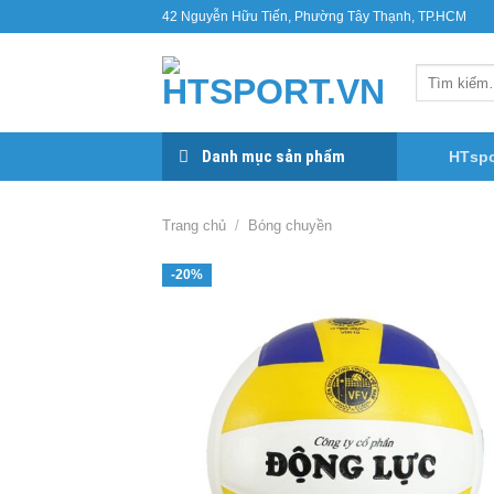
Bỏ
42 Nguyễn Hữu Tiến, Phường Tây Thạnh, TP.HCM
qua
nội
Tìm
dung
kiếm:
Danh mục sản phẩm
HTspo
Trang chủ
/
Bóng chuyền
-20%