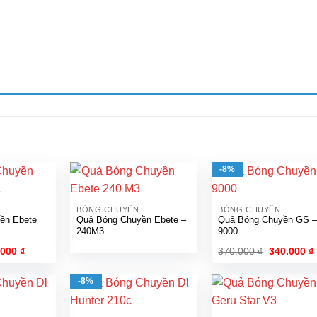
-8%
BÓNG CHUYỀN
BÓNG CHUYỀN
ền Ebete
Quả Bóng Chuyền Ebete –
Quả Bóng Chuyền GS 
240M3
9000
á
Giá
Giá
.000
₫
370.000
₫
340.000
₫
c
hiện
gốc
tại
là:
t
.000 ₫.
là:
370.000 ₫.
l
-8%
88.000 ₫.