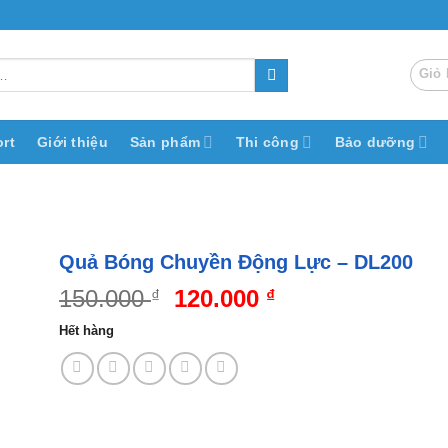
Giỏ 
rt
Giới thiệu
Sản phẩm
Thi công
Bảo dưỡng
Quả Bóng Chuyền Động Lực – DL200
Giá
Giá
150.000
120.000
₫
₫
gốc
hiện
Hết hàng
là:
tại
150.000 ₫.
là:
120.000 ₫.