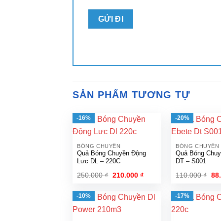
SẢN PHẨM TƯƠNG TỰ
-16%
-20%
BÓNG CHUYỀN
BÓNG CHUYỀN
Quả Bóng Chuyền Động
Quả Bóng Chuy
Lực DL – 220C
DT – S001
Giá
Giá
Gi
250.000
₫
210.000
₫
110.000
₫
88
gốc
hiện
gố
là:
tại
là:
250.000 ₫.
là:
110
-10%
-17%
210.000 ₫.