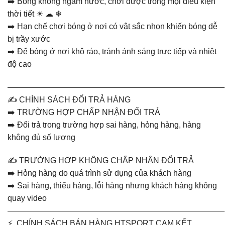
➡️ Bóng không ngấm nước, chơi được trong mọi điều kiện
thời tiết ☀ ☁ ❄
➡️ Hạn chế chơi bóng ở nơi có vật sắc nhọn khiến bóng dễ
bị trầy xước
➡️ Để bóng ở nơi khô ráo, tránh ánh sáng trực tiếp và nhiệt
độ cao
———————————————————————————
✍️ CHÍNH SÁCH ĐỔI TRẢ HÀNG
➡️ TRƯỜNG HỢP CHẤP NHẬN ĐỔI TRẢ
➡️ Đổi trả trong trường hợp sai hàng, hỏng hàng, hàng
không đủ số lượng
✍️ TRƯỜNG HỢP KHÔNG CHẤP NHẬN ĐỔI TRẢ
➡️ Hỏng hàng do quá trình sử dụng của khách hàng
➡️ Sai hàng, thiếu hàng, lỗi hàng nhưng khách hàng không
quay video
———————————————————————————
⚡. CHÍNH SÁCH BÁN HÀNG HTSPORT CAM KẾT