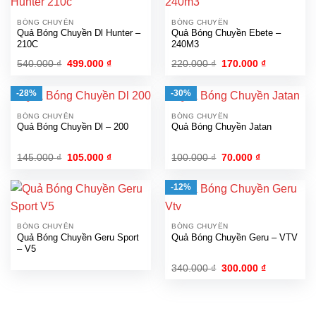
BÓNG CHUYỀN
BÓNG CHUYỀN
Quả Bóng Chuyền Dl Hunter –
Quả Bóng Chuyền Ebete –
210C
240M3
Giá
Giá
Giá
Giá
540.000
₫
499.000
₫
220.000
₫
170.000
₫
gốc
hiện
gốc
hiện
là:
tại
là:
tại
540.000 ₫.
là:
220.000 ₫.
là:
-28%
-30%
499.000 ₫.
170.000 ₫.
BÓNG CHUYỀN
BÓNG CHUYỀN
Quả Bóng Chuyền Dl – 200
Quả Bóng Chuyền Jatan
Giá
Giá
Giá
Giá
145.000
₫
105.000
₫
100.000
₫
70.000
₫
gốc
hiện
gốc
hiện
là:
tại
là:
tại
145.000 ₫.
là:
100.000 ₫.
là:
-12%
105.000 ₫.
70.000 ₫.
BÓNG CHUYỀN
BÓNG CHUYỀN
Quả Bóng Chuyền Geru Sport
Quả Bóng Chuyền Geru – VTV
– V5
Giá
Giá
340.000
₫
300.000
₫
gốc
hiện
là:
tại
340.000 ₫.
là:
300.000 ₫.