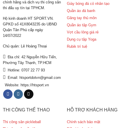
chính hãng và dịch vụ thi công sân
Giày bóng đá cỏ nhân tạo
thi đấu uy tín tại TPHCM.
Quần áo đá banh
Găng tay thủ môn
Hộ kinh doanh HT SPORT.VN.
GPKD số 41X8043235 do UBND
Quần áo tập Gym
Quận Tân Phú cấp ngày
Vợt cầu lông giá rẻ
14/07/2022
Dụng cụ tập Yoga
Chủ quản: Lê Hoàng Thoại
Rubik trí tuệ
Địa chỉ: 42 Nguyễn Hữu Tiến,
Phường Tây Thạnh, TP.HCM
Hotline: 0707 22 77 93
Email: htsportdotvn@gmail.com
Website: https://htsport.vn
THI CÔNG THỂ THAO
HỖ TRỢ KHÁCH HÀNG
Thi công sân pickleball
Chính sách bảo mật