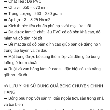
➡️ Chất liệu : Da PVC
➡️ Chu vi : 650 – 670 mm
➡️ Trọng Lượng : 260 – 280 gram
➡️ Áp Lực : 3 – 3.25 N/cm2
➡️ Kích thước tiêu chuẩn phù hợp với mọi lứa tuổi.
➡️ Da được làm từ chất liệu PVC có độ bền khá cao, độ
mềm và độ đàn hồi tốt
➡️ Bề mặt da có độ bám dính cao giúp bạn dễ dàng hơn
trong tập luyện và thi đấu
➡️ Mặt trong được bổ sung thêm lớp vải đệm giúp bóng
luôn giữ form chuẩn
➡️ Ruột và van bóng làm từ cao su đặc biệt có khả năng
giữ hơi rất tốt.
✍️ LƯU Ý KHI SỬ DỤNG QUẢ BÓNG CHUYỀN CHÍNH
HÃNG
➡️ Bóng phù hợp với sân thi đấu ngoài trời, sân trong nhà
và bãi biển