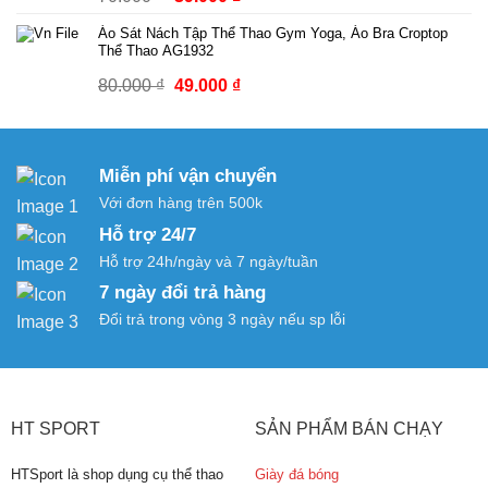
gốc
hiện
Áo Sát Nách Tập Thể Thao Gym Yoga, Áo Bra Croptop
là:
tại
Thể Thao AG1932
70.000 ₫.
là:
Giá
Giá
80.000
₫
49.000
₫
39.000 ₫.
gốc
hiện
là:
tại
80.000 ₫.
là:
Miễn phí vận chuyển
49.000 ₫.
Với đơn hàng trên 500k
Hỗ trợ 24/7
Hỗ trợ 24h/ngày và 7 ngày/tuần
7 ngày đổi trả hàng
Đổi trả trong vòng 3 ngày nếu sp lỗi
HT SPORT
SẢN PHẨM BÁN CHẠY
HTSport là shop dụng cụ thể thao
Giày đá bóng