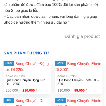
sản phẩm để được đảm bảo 100% đổi lại sản phẩm mới
nếu Shop giao bị lỗi.
– Các bạn nhận được sản phẩm, vui lòng đánh giá giúp
Shop để hưởng thêm nhiều ưu đãi hơn
Đánh giá product
SẢN PHẨM TƯƠNG TỰ
-16%
-20%
BÓNG CHUYỀN
BÓNG CHUYỀN
Quả Bóng Chuyền Động Lực
Quả Bóng Chuyền Ebete DT –
DL – 220C
S001
Giá
Giá
Giá
Giá
250.000
₫
210.000
₫
110.000
₫
88.000
₫
gốc
hiện
gốc
hiện
là:
tại
là:
tại
250.000 ₫.
là:
110.000 ₫.
là:
-8%
-23%
210.000 ₫.
88.000 ₫.