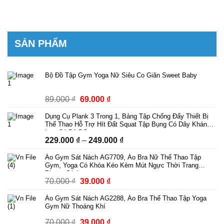
SẢN PHẨM
Bộ Đồ Tập Gym Yoga Nữ Siêu Co Giãn Sweet Baby
Giá
Giá
89.000
₫
69.000
₫
gốc
hiện
Dụng Cụ Plank 3 Trong 1, Bảng Tập Chống Đẩy Thiết Bị
là:
tại
Thể Thao Hỗ Trợ Hít Đất Squat Tập Bụng Có Dây Kháng
89.000 ₫.
là:
Lực Có Bộ Đếm
Khoảng
229.000
₫
–
249.000
₫
69.000 ₫.
giá:
Áo Gym Sát Nách AG7709, Áo Bra Nữ Thể Thao Tập
từ
Gym, Yoga Có Khóa Kéo Kèm Mút Ngực Thời Trang
229.000 ₫
Phong Cách
Giá
Giá
70.000
₫
39.000
₫
đến
gốc
hiện
249.000 ₫
Áo Gym Sát Nách AG2288, Áo Bra Thể Thao Tập Yoga
là:
tại
Gym Nữ Thoáng Khí
70.000 ₫.
là:
Giá
Giá
70.000
₫
39.000
₫
39.000 ₫.