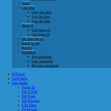
Yoga
Cầu lông
Giày cầu lông
Vợt cầu lông
Quả cầu lông
Bóng rổ
Giày bóng rổ
Quả bóng rổ
Đồ chơi giải trí
Rubik trí tuệ
Bơi lội
Pickleball
Vợt pickleball
Giày pickleball
Phụ kiện pickleball
HTsport
Giới thiệu
Sản phẩm
Bóng đá
Đồ GYM
Đồ Yoga
Đồ Boxing
Cầu lông
Pickleball