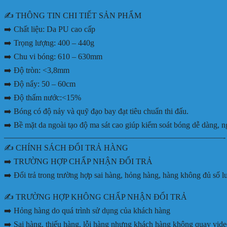
✍️ THÔNG TIN CHI TIẾT SẢN PHẨM
➡️ Chất liệu: Da PU cao cấp
➡️ Trọng lượng: 400 – 440g
➡️ Chu vi bóng: 610 – 630mm
➡️ Độ tròn: <3,8mm
➡️ Độ nẩy: 50 – 60cm
➡️ Độ thấm nước:<15%
➡️ Bóng có độ nảy và quỹ đạo bay đạt tiêu chuẩn thi đấu.
➡️ Bề mặt da ngoài tạo độ ma sát cao giúp kiểm soát bóng dễ dàng, n
———————————————————————————-
✍️ CHÍNH SÁCH ĐỔI TRẢ HÀNG
➡️ TRƯỜNG HỢP CHẤP NHẬN ĐỔI TRẢ
➡️ Đổi trả trong trường hợp sai hàng, hỏng hàng, hàng không đủ số 
✍️ TRƯỜNG HỢP KHÔNG CHẤP NHẬN ĐỔI TRẢ
➡️ Hỏng hàng do quá trình sử dụng của khách hàng
➡️ Sai hàng, thiếu hàng, lỗi hàng nhưng khách hàng không quay vid