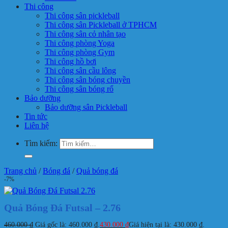
Thi công
Thi công sân pickleball
Thi công sân Pickleball ở TPHCM
Thi công sân cỏ nhân tạo
Thi công phòng Yoga
Thi công phòng Gym
Thi công hồ bơi
Thi công sân cầu lông
Thi công sân bóng chuyền
Thi công sân bóng rổ
Bảo dưỡng
Bảo dưỡng sân Pickleball
Tin tức
Liên hệ
Tìm kiếm:
Trang chủ
/
Bóng đá
/
Quả bóng đá
-7%
Quả Bóng Đá Futsal – 2.76
460.000
₫
Giá gốc là: 460.000 ₫.
430.000
₫
Giá hiện tại là: 430.000 ₫.