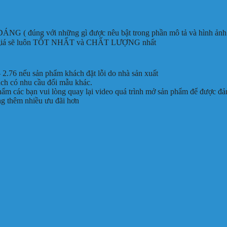
G ( đúng với những gì được nêu bật trong phần mô tả và hình ảnh
 nên giá sẽ luôn TỐT NHẤT và CHẤT LƯỢNG nhất
 2.76 nếu sản phẩm khách đặt lỗi do nhà sản xuất
ách có nhu cầu đổi mẫu khác.
phẩm các bạn vui lòng quay lại video quá trình mở sản phẩm để được đả
ng thêm nhiều ưu đãi hơn