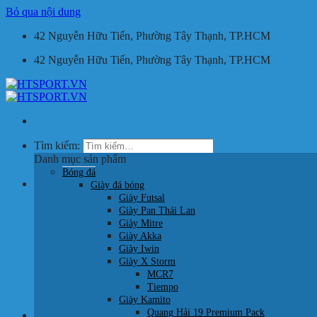
Bỏ qua nội dung
42 Nguyễn Hữu Tiến, Phường Tây Thạnh, TP.HCM
42 Nguyễn Hữu Tiến, Phường Tây Thạnh, TP.HCM
Tìm kiếm:
Danh mục sản phẩm
Bóng đá
Giỏ hàng /
0
₫
Giày đá bóng
Giày Futsal
Giày Pan Thái Lan
Giày Mitre
Giày Akka
Giày Iwin
Giày X Storm
Chưa có sản phẩm trong giỏ hàng.
MCR7
Tiempo
Quay trở lại cửa hàng
Giày Kamito
Quang Hải 19 Premium Pack
HOTLINE: