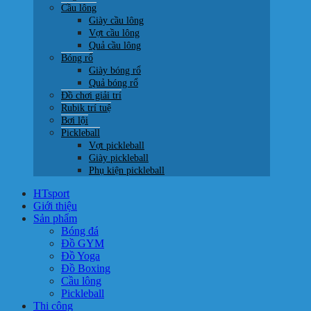
Cầu lông
Giày cầu lông
Vợt cầu lông
Quả cầu lông
Bóng rổ
Giày bóng rổ
Quả bóng rổ
Đồ chơi giải trí
Rubik trí tuệ
Bơi lội
Pickleball
Vợt pickleball
Giày pickleball
Phụ kiện pickleball
HTsport
Giới thiệu
Sản phẩm
Bóng đá
Đồ GYM
Đồ Yoga
Đồ Boxing
Cầu lông
Pickleball
Thi công