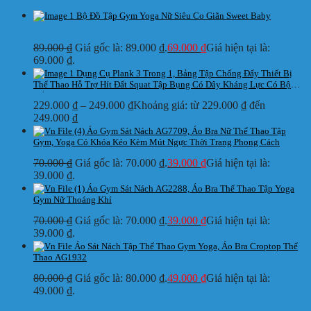
Bộ Đồ Tập Gym Yoga Nữ Siêu Co Giãn Sweet Baby
89.000
₫
Giá gốc là: 89.000 ₫.
69.000
₫
Giá hiện tại là:
69.000 ₫.
Dụng Cụ Plank 3 Trong 1, Bảng Tập Chống Đẩy Thiết Bị
Thể Thao Hỗ Trợ Hít Đất Squat Tập Bụng Có Dây Kháng Lực Có Bộ
Đếm
229.000
₫
–
249.000
₫
Khoảng giá: từ 229.000 ₫ đến
249.000 ₫
Áo Gym Sát Nách AG7709, Áo Bra Nữ Thể Thao Tập
Gym, Yoga Có Khóa Kéo Kèm Mút Ngực Thời Trang Phong Cách
70.000
₫
Giá gốc là: 70.000 ₫.
39.000
₫
Giá hiện tại là:
39.000 ₫.
Áo Gym Sát Nách AG2288, Áo Bra Thể Thao Tập Yoga
Gym Nữ Thoáng Khí
70.000
₫
Giá gốc là: 70.000 ₫.
39.000
₫
Giá hiện tại là:
39.000 ₫.
Áo Sát Nách Tập Thể Thao Gym Yoga, Áo Bra Croptop Thể
Thao AG1932
80.000
₫
Giá gốc là: 80.000 ₫.
49.000
₫
Giá hiện tại là:
49.000 ₫.