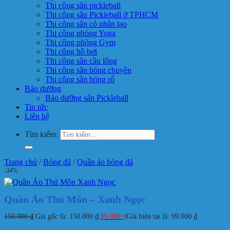
Thi công sân pickleball
Thi công sân Pickleball ở TPHCM
Thi công sân cỏ nhân tạo
Thi công phòng Yoga
Thi công phòng Gym
Thi công hồ bơi
Thi công sân cầu lông
Thi công sân bóng chuyền
Thi công sân bóng rổ
Bảo dưỡng
Bảo dưỡng sân Pickleball
Tin tức
Liên hệ
Tìm kiếm:
Trang chủ
/
Bóng đá
/
Quần áo bóng đá
-34%
Quần Áo Thủ Môn – Xanh Ngọc
150.000
₫
Giá gốc là: 150.000 ₫.
99.000
₫
Giá hiện tại là: 99.000 ₫.