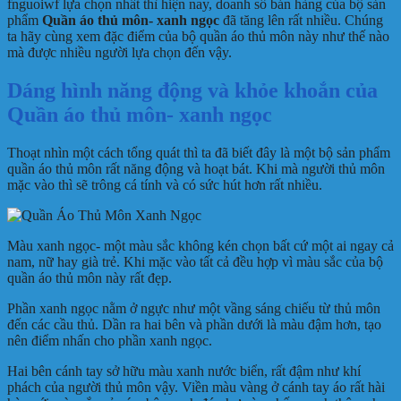
fnguoiwf lựa chọn nhất thì hiện nay, doanh số bán hàng của bộ sản
phẩm
Quần áo thủ môn- xanh ngọc
đã tăng lên rất nhiều. Chúng
ta hãy cùng xem đặc điểm của bộ quần áo thủ môn này như thế nào
mà được nhiều người lựa chọn đến vậy.
Dáng hình năng động và khỏe khoắn của
Quần áo thủ môn- xanh ngọc
Thoạt nhìn một cách tổng quát thì ta đã biết đây là một bộ sản phẩm
quần áo thủ môn rất năng động và hoạt bát. Khi mà người thủ môn
mặc vào thì sẽ trông cá tính và có sức hút hơn rất nhiều.
Màu xanh ngọc- một màu sắc không kén chọn bất cứ một ai ngay cả
nam, nữ hay già trẻ. Khi mặc vào tất cả đều hợp vì màu sắc của bộ
quần áo thủ môn này rất đẹp.
Phần xanh ngọc nằm ở ngực như một vầng sáng chiếu từ thủ môn
đến các cầu thủ. Dần ra hai bên và phần dưới là màu đậm hơn, tạo
nên điểm nhấn cho phần xanh ngọc.
Hai bên cánh tay sở hữu màu xanh nước biển, rất đậm như khí
phách của người thủ môn vậy. Viền màu vàng ở cánh tay áo rất hài