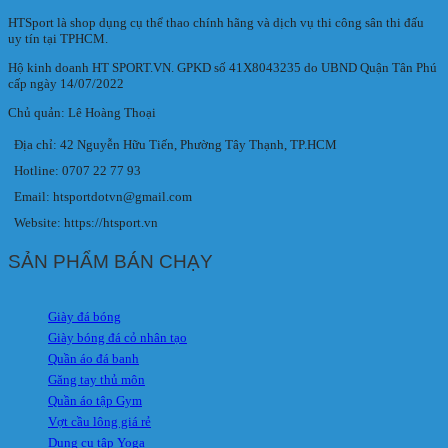
HTSport là shop dụng cụ thể thao chính hãng và dịch vụ thi công sân thi đấu
uy tín tại TPHCM.
Hộ kinh doanh HT SPORT.VN. GPKD số 41X8043235 do UBND Quận Tân Phú
cấp ngày 14/07/2022
Chủ quản: Lê Hoàng Thoại
Địa chỉ: 42 Nguyễn Hữu Tiến, Phường Tây Thạnh, TP.HCM
Hotline: 0707 22 77 93
Email: htsportdotvn@gmail.com
Website: https://htsport.vn
SẢN PHẨM BÁN CHẠY
Giày đá bóng
Giày bóng đá cỏ nhân tạo
Quần áo đá banh
Găng tay thủ môn
Quần áo tập Gym
Vợt cầu lông giá rẻ
Dụng cụ tập Yoga