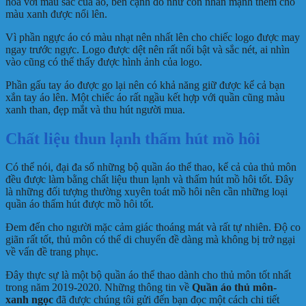
hòa với màu sắc của áo, bên cạnh đó như còn nhấn mạnh thêm cho
màu xanh được nổi lên.
Vì phần ngực áo có màu nhạt nên nhất lên cho chiếc logo được may
ngay trước ngực. Logo được dệt nên rất nổi bật và sắc nét, ai nhìn
vào cũng có thể thấy được hình ảnh của logo.
Phần gấu tay áo được go lại nên có khả năng giữ được kể cả bạn
xắn tay áo lên. Một chiếc áo rất ngầu kết hợp với quần cũng màu
xanh than, đẹp mắt và thu hút người mua.
Chất liệu thun lạnh thấm hút mồ hôi
Có thể nói, đại đa số những bộ quần áo thể thao, kể cả của thủ môn
đều được làm bằng chất liệu thun lạnh và thấm hút mồ hôi tốt. Đây
là những đối tượng thường xuyên toát mồ hôi nên cần những loại
quần áo thấm hút được mồ hôi tốt.
Đem đến cho người mặc cảm giác thoáng mát và rất tự nhiên. Độ co
giãn rất tốt, thủ môn có thể di chuyển đề dàng mà không bị trở ngại
về vấn đề trang phục.
Đây thực sự là một bộ quần áo thể thao dành cho thủ môn tốt nhất
trong năm 2019-2020. Những thông tin về
Quần áo thủ môn-
xanh ngọc
đã được chúng tôi gửi đến bạn đọc một cách chi tiết