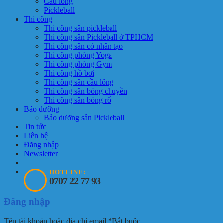
Cầu lông
Pickleball
Thi công
Thi công sân pickleball
Thi công sân Pickleball ở TPHCM
Thi công sân cỏ nhân tạo
Thi công phòng Yoga
Thi công phòng Gym
Thi công hồ bơi
Thi công sân cầu lông
Thi công sân bóng chuyền
Thi công sân bóng rổ
Bảo dưỡng
Bảo dưỡng sân Pickleball
Tin tức
Liên hệ
Đăng nhập
Newsletter
HOTLINE:
0707 22 77 93
Đăng nhập
Tên tài khoản hoặc địa chỉ email
*
Bắt buộc