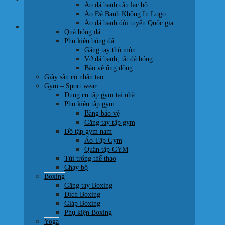
Áo đá banh câu lạc bộ
0707 22 77 93
Áo Đá Banh Không In Logo
Áo đá banh đội tuyển Quốc gia
Giỏ hàng
Quả bóng đá
Phụ kiện bóng đá
Găng tay thủ môn
Vớ đá banh, tất đá bóng
Bảo vệ ống đồng
Giày sân cỏ nhân tạo
Chưa có sản phẩm trong giỏ hàng.
Gym – Sport wear
Dụng cụ tập gym tại nhà
Quay trở lại cửa hàng
Phụ kiện tập gym
Băng bảo vệ
Găng tay tập gym
Đồ tập gym nam
Áo Tập Gym
Quần tập GYM
Túi trống thể thao
Chạy bộ
Boxing
Găng tay Boxing
Đích Boxing
Giáp Boxing
Phụ kiện Boxing
Yoga