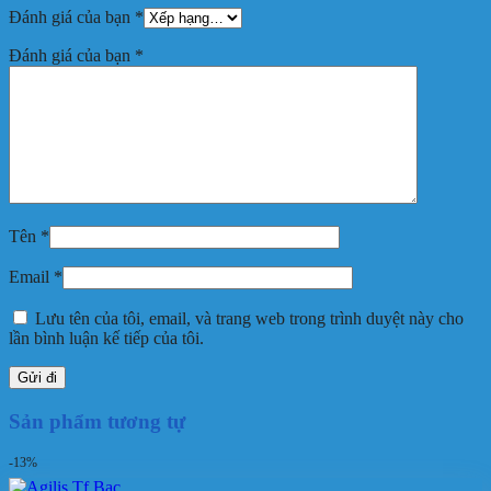
Đánh giá của bạn
*
Đánh giá của bạn
*
Tên
*
Email
*
Lưu tên của tôi, email, và trang web trong trình duyệt này cho
lần bình luận kế tiếp của tôi.
Sản phẩm tương tự
-13%