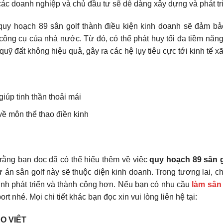
ác doanh nghiệp và chủ đầu tư sẽ dễ dàng xây dựng và phát tr
 quy hoạch 89 sân golf thành điều kiện kinh doanh sẽ đảm bả
công cụ của nhà nước. Từ đó, có thể phát huy tối đa tiềm năng 
uỹ đất không hiệu quả, gây ra các hệ lụy tiêu cực tới kinh tế x
giúp tinh thần thoải mái
về môn thể thao điền kinh
 rằng bạn đọc đã có thể hiểu thêm về việc
quy hoạch 89 sân g
ự án sân golf này sẽ thuộc diện kinh doanh. Trong tương lai, c
ình phát triển và thành công hơn. Nếu bạn có nhu cầu
làm sân 
 nhé. Mọi chi tiết khác bạn đọc xin vui lòng liên hệ tại:
O VIỆT