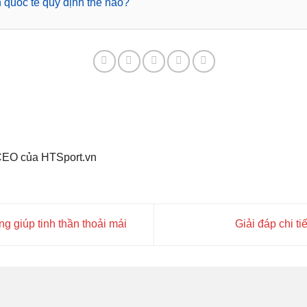
n quốc tế quy định thế nào?
 CEO của HTSport.vn
g giúp tinh thần thoải mái
Giải đáp chi t