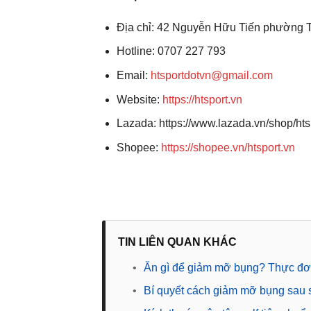
Địa chỉ: 42 Nguyễn Hữu Tiến phường 
Hotline: 0707 227 793
Email:
htsportdotvn@gmail.com
Website:
https://htsport.vn
Lazada: https://www.lazada.vn/shop/h
Shopee:
https://shopee.vn/htsport.vn
TIN LIÊN QUAN KHÁC
•
Ăn gì để giảm mỡ bụng? Thực đơn 
•
Bí quyết cách giảm mỡ bụng sau s