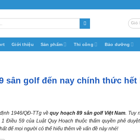
Giỏ 
rt
Giới thiệu
Sản phẩm
Thi công
Bảo dưỡng
 sân golf đến nay chính thức hết 
 định 1946/QĐ-TTg về
quy hoạch 89 sân golf Việt Nam
. Tuy 
n 1 Điều 59 của Luật Quy Hoạch thuộc thẩm quyền phê duyệt
nhất để mọi người có thể hiểu thêm về vấn đề này nhé!