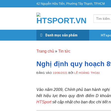
Bỏ
42 Nguyễn Hữu Tiến, Phường Tây Thạnh, TP.HCM
qua
nội
Tìm
dung
kiếm:
Danh mục sản phẩm
HTspo
Trang chủ
»
Tin tức
Nghị định quy hoạch 89
ĐĂNG VÀO
10/06/2021
BỞI
LÊ HOÀNG THOẠI
Vào năm 2009, Chính phủ ban hành nghị
hết hiệu lực theo quy định điểm D khoả
HTSport
sẽ cập nhật cho bạn đọc chi tiết 