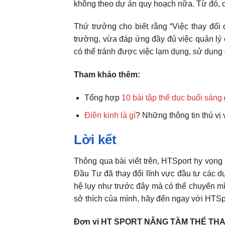
không theo dự án quy hoạch nữa. Từ đó, c
Thứ trưởng cho biết rằng “Việc thay đổi
trường, vừa đáp ứng đầy đủ việc quản lý 
có thể tránh được việc lạm dụng, sử dụng q
Tham khảo thêm:
Tổng hợp
10 bài tập thể dục buổi sáng
Điền kinh là gì
? Những thông tin thú vị 
Lời kết
Thông qua bài viết trên, HTSport hy vọng
Đầu Tư đã thay đổi lĩnh vực đầu tư các d
hệ lụy như trước đây mà có thể chuyển m
sở thích của mình, hãy đến ngay với HTSport
Đơn vị HT SPORT NÂNG TẦM THỂ THA