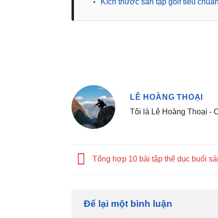
•
Kích thước sân tập golf tiêu chuẩ
LÊ HOÀNG THOẠI
Tôi là Lê Hoàng Thoại -
Tổng hợp 10 bài tập thể dục buổi sán
Để lại một bình luận