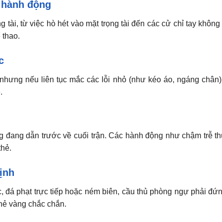
c hành động
g tài, từ việc hò hét vào mặt trọng tài đến các cử chỉ tay khôn
 thao.
c
nhưng nếu liên tục mắc các lỗi nhỏ (như kéo áo, ngáng chân)
.
ng đang dẫn trước về cuối trận. Các hành động như chậm trễ t
thẻ.
ịnh
, đá phạt trực tiếp hoặc ném biên, cầu thủ phòng ngự phải đứng
thẻ vàng chắc chắn.