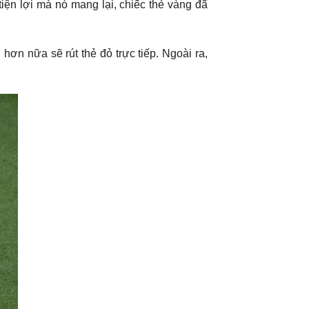
ện lợi mà nó mang lại, chiếc thẻ vàng đã
 hơn nữa sẽ rút thẻ đỏ trực tiếp. Ngoài ra,