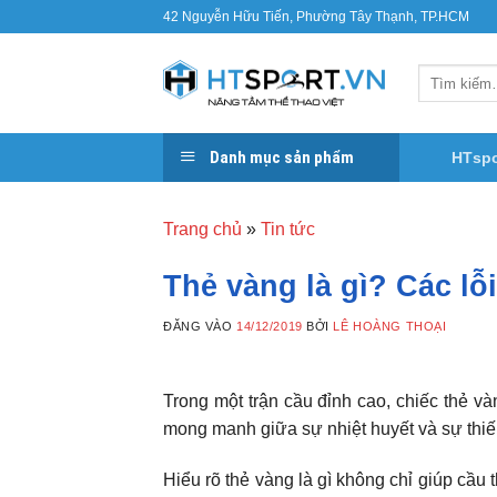
Bỏ
42 Nguyễn Hữu Tiến, Phường Tây Thạnh, TP.HCM
qua
nội
Tìm
dung
kiếm:
Danh mục sản phẩm
HTspo
Trang chủ
»
Tin tức
Thẻ vàng là gì? Các lỗi
ĐĂNG VÀO
14/12/2019
BỞI
LÊ HOÀNG THOẠI
Trong một trận cầu đỉnh cao, chiếc thẻ v
mong manh giữa sự nhiệt huyết và sự thiế
Hiểu rõ thẻ vàng là gì không chỉ giúp cầ