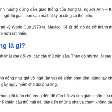
tình huống dừng đèn giao thông của trọng tài người Anh – 
 ngữ thị giác toàn cầu mà bất kỳ ai cũng có thể hiểu.
 tại kỳ World Cup 1970 tại Mexico. Kể từ đó, nó đã trở thành m
p hơn rất nhiều.
ng là gì?
rất khắt khe đối với các cầu thủ trên sân. Theo đó những lỗi sau
ành động như giả vờ ngã (ăn vạ) để kiếm phạt đền, dùng tay 
ừa gây nguy hiểm cho đối phương.
, chúng tôi luôn chú trọng đến độ đàn hồi và tính giảm chấn củ
thể khiến cầu thủ mất đà, dẫn đến những pha va chạm không đá