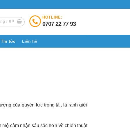
HOTLINE:
àng /
0
₫
0707 22 77 93
Tin tức
Liên hệ
ợng của quyền lực trọng tài, là ranh giới
âm mộ cảm nhận sâu sắc hơn về chiến thuật