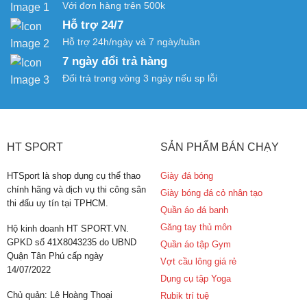
Với đơn hàng trên 500k
Hỗ trợ 24/7
Hỗ trợ 24h/ngày và 7 ngày/tuần
7 ngày đổi trả hàng
Đổi trả trong vòng 3 ngày nếu sp lỗi
HT SPORT
SẢN PHẨM BÁN CHẠY
HTSport là shop dụng cụ thể thao
Giày đá bóng
chính hãng và dịch vụ thi công sân
Giày bóng đá cỏ nhân tạo
thi đấu uy tín tại TPHCM.
Quần áo đá banh
Găng tay thủ môn
Hộ kinh doanh HT SPORT.VN.
GPKD số 41X8043235 do UBND
Quần áo tập Gym
Quận Tân Phú cấp ngày
Vợt cầu lông giá rẻ
14/07/2022
Dụng cụ tập Yoga
Chủ quản: Lê Hoàng Thoại
Rubik trí tuệ