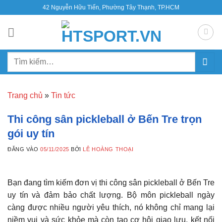
Bỏ
42 Nguyễn Hữu Tiến, Phường Tây Thạnh, TP.HCM
qua
nội
dung
Tìm
kiếm:
Trang chủ
»
Tin tức
Thi công sân pickleball ở Bến Tre trọn
gói uy tín
ĐĂNG VÀO
05/11/2025
BỞI
LÊ HOÀNG THOẠI
Bạn đang tìm kiếm đơn vị thi công sân pickleball ở Bến Tre
uy tín và đảm bảo chất lượng. Bộ môn pickleball ngày
càng được nhiều người yêu thích, nó không chỉ mang lại
niềm vui và sức khỏe mà còn tạo cơ hội giao lưu, kết nối