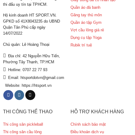
thi đấu uy tín tại TPHCM.
Quần áo đá banh
Găng tay thủ môn
Hộ kinh doanh HT SPORT.VN.
GPKD số 41X8043235 do UBND
Quần áo tập Gym
Quận Tân Phú cấp ngày
Vợt cầu lông giá rẻ
14/07/2022
Dụng cụ tập Yoga
Chủ quản: Lê Hoàng Thoại
Rubik trí tuệ
Địa chỉ: 42 Nguyễn Hữu Tiến,
Phường Tây Thạnh, TP.HCM
Hotline: 0707 22 77 93
Email: htsportdotvn@gmail.com
Website: https://htsport.vn
THI CÔNG THỂ THAO
HỖ TRỢ KHÁCH HÀNG
Thi công sân pickleball
Chính sách bảo mật
Thi công sân cầu lông
Điều khoản dịch vụ