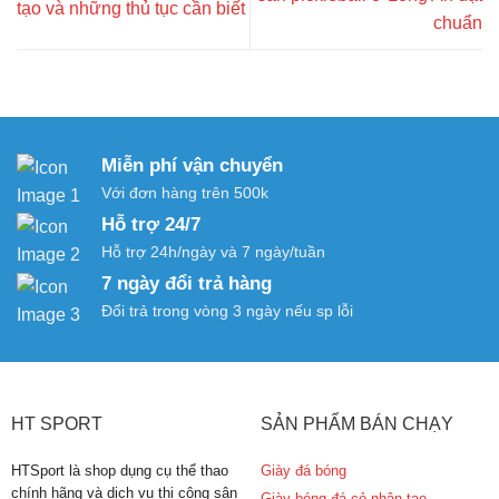
tạo và những thủ tục cần biết
chuẩn
Miễn phí vận chuyển
Với đơn hàng trên 500k
Hỗ trợ 24/7
Hỗ trợ 24h/ngày và 7 ngày/tuần
7 ngày đổi trả hàng
Đổi trả trong vòng 3 ngày nếu sp lỗi
HT SPORT
SẢN PHẨM BÁN CHẠY
HTSport là shop dụng cụ thể thao
Giày đá bóng
chính hãng và dịch vụ thi công sân
Giày bóng đá cỏ nhân tạo