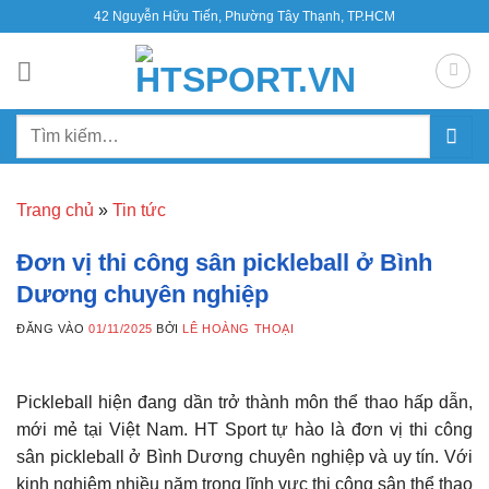
Bỏ
42 Nguyễn Hữu Tiến, Phường Tây Thạnh, TP.HCM
qua
nội
dung
Tìm
kiếm:
Trang chủ
»
Tin tức
Đơn vị thi công sân pickleball ở Bình
Dương chuyên nghiệp
ĐĂNG VÀO
01/11/2025
BỞI
LÊ HOÀNG THOẠI
Pickleball hiện đang dần trở thành môn thể thao hấp dẫn,
mới mẻ tại Việt Nam. HT Sport tự hào là đơn vị thi công
sân pickleball ở Bình Dương chuyên nghiệp và uy tín. Với
kinh nghiệm nhiều năm trong lĩnh vực thi công sân thể thao