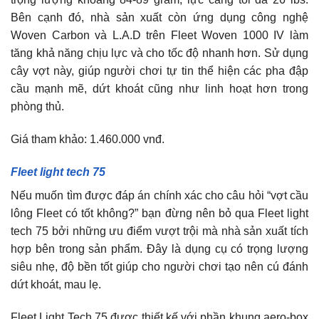
Bên cạnh đó, nhà sản xuất còn ứng dụng công nghệ
Woven Carbon và L.A.D trên Fleet Woven 1000 IV làm
tăng khả năng chịu lực và cho tốc độ nhanh hơn. Sử dụng
cây vợt này, giúp người chơi tự tin thể hiện các pha đập
cầu mạnh mẽ, dứt khoát cũng như linh hoạt hơn trong
phòng thủ.
Giá tham khảo: 1.460.000 vnđ.
Fleet light tech 75
Nếu muốn tìm được đáp án chính xác cho câu hỏi “vợt cầu
lông Fleet có tốt không?” bạn đừng nên bỏ qua Fleet light
tech 75 bởi những ưu điểm vượt trội mà nhà sản xuất tích
hợp bên trong sản phẩm. Đây là dụng cụ có trọng lượng
siêu nhẹ, độ bền tốt giúp cho người chơi tạo nên cú đánh
dứt khoát, mau lẹ.
Fleet Light Tech 75 được thiết kế với phần khung aero-box