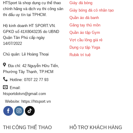
HTSport là shop dụng cụ thể thao
Giày đá bóng
chính hãng và dịch vụ thi công sân
Giày bóng đá cỏ nhân tạo
thi đấu uy tín tại TPHCM.
Quần áo đá banh
Găng tay thủ môn
Hộ kinh doanh HT SPORT.VN.
GPKD số 41X8043235 do UBND
Quần áo tập Gym
Quận Tân Phú cấp ngày
Vợt cầu lông giá rẻ
14/07/2022
Dụng cụ tập Yoga
Chủ quản: Lê Hoàng Thoại
Rubik trí tuệ
Địa chỉ: 42 Nguyễn Hữu Tiến,
Phường Tây Thạnh, TP.HCM
Hotline: 0707 22 77 93
Email:
htsportdotvn@gmail.com
Website: https://htsport.vn
THI CÔNG THỂ THAO
HỖ TRỢ KHÁCH HÀNG