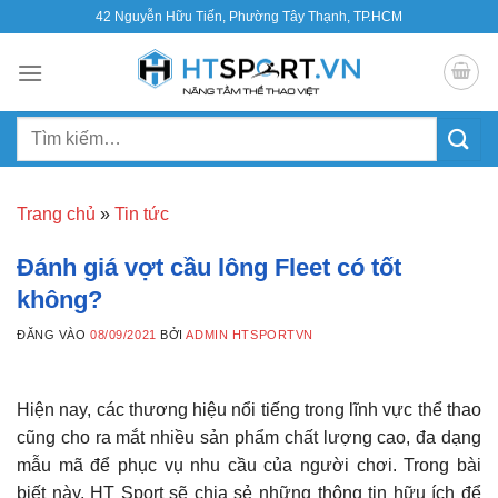
Bỏ
42 Nguyễn Hữu Tiến, Phường Tây Thạnh, TP.HCM
qua
nội
dung
Tìm
kiếm:
Trang chủ
»
Tin tức
Đánh giá vợt cầu lông Fleet có tốt
không?
ĐĂNG VÀO
08/09/2021
BỞI
ADMIN HTSPORTVN
Hiện nay, các thương hiệu nổi tiếng trong lĩnh vực thể thao
cũng cho ra mắt nhiều sản phẩm chất lượng cao, đa dạng
mẫu mã để phục vụ nhu cầu của người chơi. Trong bài
biết này, HT Sport sẽ chia sẻ những thông tin hữu ích để