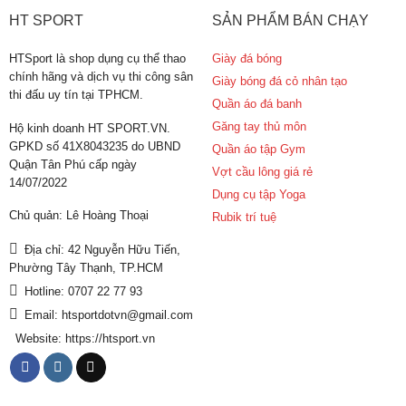
HT SPORT
SẢN PHẨM BÁN CHẠY
HTSport là shop dụng cụ thể thao
Giày đá bóng
chính hãng và dịch vụ thi công sân
Giày bóng đá cỏ nhân tạo
thi đấu uy tín tại TPHCM.
Quần áo đá banh
Găng tay thủ môn
Hộ kinh doanh HT SPORT.VN.
GPKD số 41X8043235 do UBND
Quần áo tập Gym
Quận Tân Phú cấp ngày
Vợt cầu lông giá rẻ
14/07/2022
Dụng cụ tập Yoga
Chủ quản: Lê Hoàng Thoại
Rubik trí tuệ
Địa chỉ: 42 Nguyễn Hữu Tiến,
Phường Tây Thạnh, TP.HCM
Hotline: 0707 22 77 93
Email: htsportdotvn@gmail.com
Website: https://htsport.vn