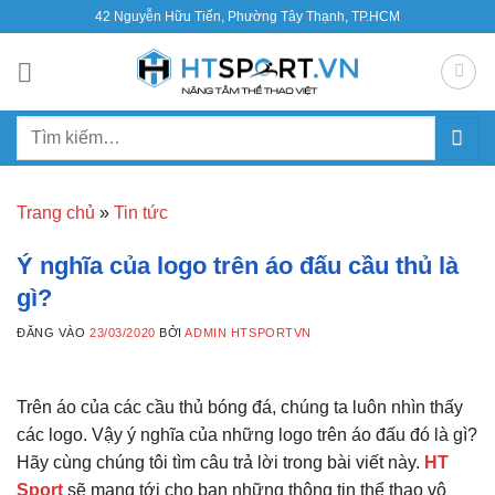
Bỏ
42 Nguyễn Hữu Tiến, Phường Tây Thạnh, TP.HCM
qua
nội
dung
Tìm
kiếm:
Trang chủ
»
Tin tức
Ý nghĩa của logo trên áo đấu cầu thủ là
gì?
ĐĂNG VÀO
23/03/2020
BỞI
ADMIN HTSPORTVN
Trên áo của các cầu thủ bóng đá, chúng ta luôn nhìn thấy
các logo. Vậy ý nghĩa của những logo trên áo đấu đó là gì?
Hãy cùng chúng tôi tìm câu trả lời trong bài viết này.
HT
Sport
sẽ mang tới cho bạn những thông tin thể thao vô