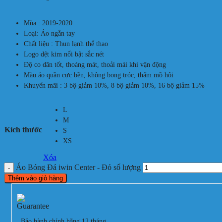
Mùa : 2019-2020
Loại: Áo ngắn tay
Chất liệu : Thun lạnh thể thao
Logo dệt kim nổi bật sắc nét
Độ co dãn tốt, thoáng mát, thoải mái khi vận động
Màu áo quần cực bền, không bong tróc, thấm mồ hôi
Khuyến mãi : 3 bộ giảm 10%, 8 bộ giảm 10%, 16 bộ giảm 15%
L
M
Kích thước
S
XS
Xóa
Áo Bóng Đá iwin Center - Đỏ số lượng
Thêm vào giỏ hàng
Bảo hành chính hãng 12 tháng.