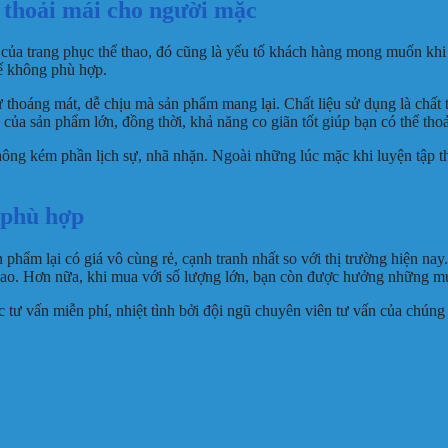
 thoải mái cho người mặc
ất của trang phục thể thao, đó cũng là yếu tố khách hàng mong muốn k
kế không phù hợp.
 thoáng mát, dễ chịu mà sản phẩm mang lại. Chất liệu sử dụng là chất t
của sản phẩm lớn, đồng thời, khả năng co giãn tốt giúp bạn có thể th
ông kém phần lịch sự, nhã nhặn. Ngoài những lúc mặc khi luyện tập thể
 phù hợp
n phẩm lại có giá vô cùng rẻ, cạnh tranh nhất so với thị trường hiện 
ao. Hơn nữa, khi mua với số lượng lớn, bạn còn được hưởng những mứ
c tư vấn miễn phí, nhiệt tình bởi đội ngũ chuyên viên tư vấn của ch