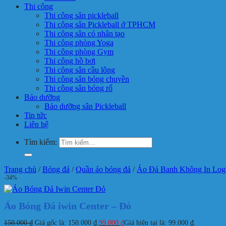
Thi công
Thi công sân pickleball
Thi công sân Pickleball ở TPHCM
Thi công sân cỏ nhân tạo
Thi công phòng Yoga
Thi công phòng Gym
Thi công hồ bơi
Thi công sân cầu lông
Thi công sân bóng chuyền
Thi công sân bóng rổ
Bảo dưỡng
Bảo dưỡng sân Pickleball
Tin tức
Liên hệ
Tìm kiếm:
Trang chủ
/
Bóng đá
/
Quần áo bóng đá
/
Áo Đá Banh Không In Log
-34%
Áo Bóng Đá iwin Center – Đỏ
150.000
₫
Giá gốc là: 150.000 ₫.
99.000
₫
Giá hiện tại là: 99.000 ₫.