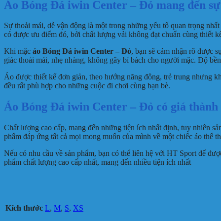
Áo Bóng Đá iwin Center – Đỏ mang đến sự
Sự thoải mái, dễ vận động là một trong những yếu tố quan trọng nh
có được ưu điểm đó, bởi chất lượng vải không đạt chuẩn cùng thiết 
Khi mặc
áo Bóng Đá iwin Center – Đỏ
, bạn sẽ cảm nhận rõ được sự
giác thoải mái, nhẹ nhàng, không gây bí bách cho người mặc. Độ bền 
Áo được thiết kế đơn giản, theo hướng năng đông, trẻ trung nhưng kh
đều rất phù hợp cho những cuộc đi chơi cùng bạn bè.
Áo Bóng Đá iwin Center – Đỏ có giá thành
Chất lượng cao cấp, mang đến những tiện ích nhất định, tuy nhiên sả
phẩm đáp ứng tất cả mọi mong muốn của mình về một chiếc áo thể th
Nếu có nhu cầu về sản phẩm, bạn có thể liên hệ với HT Sport để đượ
phẩm chất lượng cao cấp nhất, mang đến nhiều tiện ích nhất
Kích thước
L
,
M
,
S
,
XS