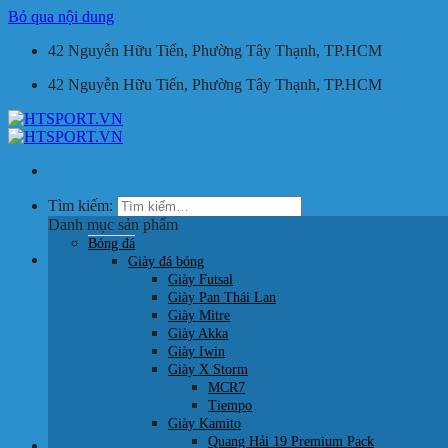
Bỏ qua nội dung
42 Nguyễn Hữu Tiến, Phường Tây Thạnh, TP.HCM
42 Nguyễn Hữu Tiến, Phường Tây Thạnh, TP.HCM
Tìm kiếm:
Danh mục sản phẩm
Bóng đá
Giỏ hàng /
0
₫
Giày đá bóng
Giày Futsal
Giày Pan Thái Lan
Giày Mitre
Giày Akka
Giày Iwin
Giày X Storm
Chưa có sản phẩm trong giỏ hàng.
MCR7
Tiempo
Quay trở lại cửa hàng
Giày Kamito
Quang Hải 19 Premium Pack
HOTLINE: