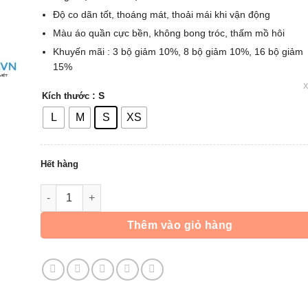
Độ co dãn tốt, thoáng mát, thoải mái khi vận động
Màu áo quần cực bền, không bong tróc, thấm mồ hôi
Khuyến mãi : 3 bộ giảm 10%, 8 bộ giảm 10%, 16 bộ giảm
15%
: S
Kích thước
L
M
S
XS
Hết hàng
Áo Dài Tay Arsenal - Đỏ số lượng
Thêm vào giỏ hàng