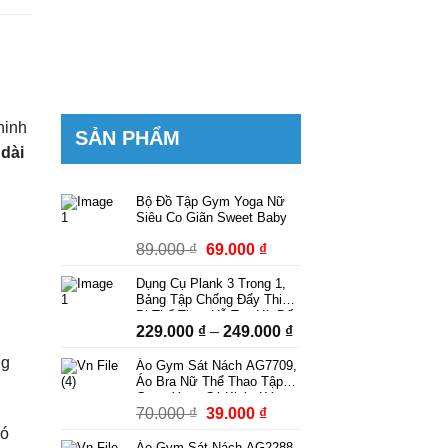
hinh
SẢN PHẨM
 dài
Bộ Đồ Tập Gym Yoga Nữ
Siêu Co Giãn Sweet Baby
Giá
Giá
89.000
₫
69.000
₫
gốc
hiện
Dụng Cụ Plank 3 Trong 1,
là:
tại
Bảng Tập Chống Đẩy Thiết
89.000 ₫.
là:
Bị Thể Thao Hỗ Trợ Hít Đất
Khoảng
229.000
₫
–
249.000
₫
Squat Tập Bụng Có Dây
69.000 ₫.
Kháng Lực Có Bộ Đếm
giá:
ng
Áo Gym Sát Nách AG7709,
từ
Áo Bra Nữ Thể Thao Tập
229.000 ₫
Gym, Yoga Có Khóa Kéo
Giá
Giá
70.000
₫
39.000
₫
Kèm Mút Ngực Thời Trang
đến
Phong Cách
ió
gốc
hiện
249.000 ₫
Áo Gym Sát Nách AG2288,