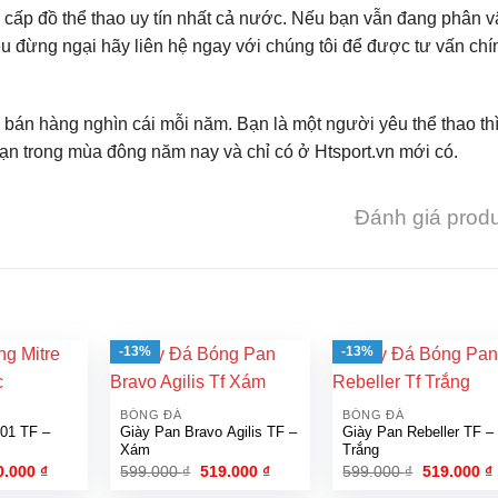
 cấp đồ thể thao uy tín nhất cả nước. Nếu bạn vẫn đang phân 
u đừng ngại hãy liên hệ ngay với chúng tôi để được tư vấn chí
 bán hàng nghìn cái mỗi năm. Bạn là một người yêu thể thao th
bạn trong mùa đông năm nay và chỉ có ở Htsport.vn mới có.
Đánh giá prod
-13%
-13%
BÓNG ĐÁ
BÓNG ĐÁ
501 TF –
Giày Pan Bravo Agilis TF –
Giày Pan Rebeller TF –
Xám
Trắng
á
Giá
Giá
Giá
Giá
0.000
₫
599.000
₫
519.000
₫
599.000
₫
519.000
₫
c
hiện
gốc
hiện
gốc