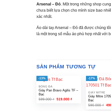
Arsenal – Đỏ
. Một trong những shop cung
chưa biết lựa chọn cho mình size bao nhiê
xác nhất.
Áo dài tay Arsenal – Đỏ đã được chúng tôi
là một trong số mẫu áo phù hợp nhất với 
SẢN PHẨM TƯƠNG TỰ
-13%
-17%
BÓNG ĐÁ
Giày Pan Bravo Agilis TF –
GIÀY MITRE
Bạc
Giày Mitre 170
Giá
Giá
599.000
₫
519.000
₫
Bạc
gốc
hiện
Gi
590.000
₫
49
là:
tại
gố
599.000 ₫.
là: