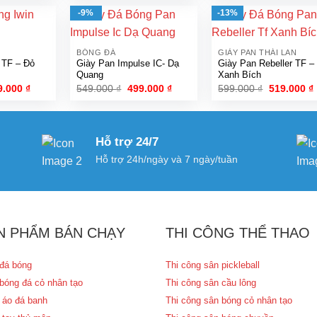
tại
là:
tại
là:
t
.000 ₫.
là:
599.000 ₫.
là:
599.000 ₫.
l
-9%
-13%
490.000 ₫.
519.000 ₫.
BÓNG ĐÁ
GIÀY PAN THÁI LAN
r TF – Đỏ
Giày Pan Impulse IC- Dạ
Giày Pan Rebeller TF –
Quang
Xanh Bích
á
Giá
Giá
Giá
Giá
9.000
₫
549.000
₫
499.000
₫
599.000
₫
519.000
₫
c
hiện
gốc
hiện
gốc
tại
là:
tại
là:
t
.000 ₫.
là:
549.000 ₫.
là:
599.000 ₫.
l
249.000 ₫.
499.000 ₫.
Hỗ trợ 24/7
Hỗ trợ 24h/ngày và 7 ngày/tuần
N PHẨM BÁN CHẠY
THI CÔNG THỂ THAO
đá bóng
Thi công sân pickleball
bóng đá cỏ nhân tạo
Thi công sân cầu lông
 áo đá banh
Thi công sân bóng cỏ nhân tạo