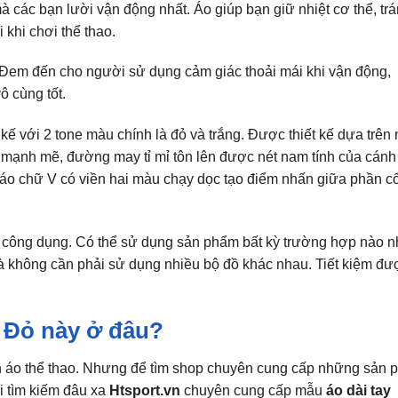
 mà các bạn lười vận động nhất. Áo giúp bạn giữ nhiệt cơ thể, tr
 khi chơi thể thao.
. Đem đến cho người sử dụng cảm giác thoải mái khi vận động,
ô cùng tốt.
 kế với 2 tone màu chính là đỏ và trắng. Được thiết kế dựa trên
 mạnh mẽ, đường may tỉ mỉ tôn lên được nét nam tính của cánh
Cổ áo chữ V có viền hai màu chạy dọc tạo điểm nhấn giữa phần c
g công dụng. Có thể sử dụng sản phẩm bất kỳ trường hợp nào 
mà không cần phải sử dụng nhiều bộ đồ khác nhau. Tiết kiệm đư
– Đỏ này ở đâu?
ần áo thể thao. Nhưng để tìm shop chuyên cung cấp những sản
ải tìm kiếm đâu xa
Htsport.vn
chuyên cung cấp mẫu
áo dài tay