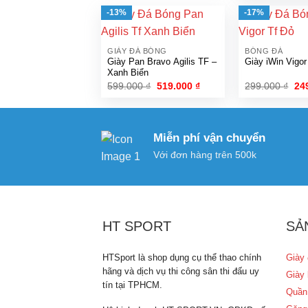
là:
519.000 ₫.
590
-13%
-17%
GIÀY ĐÁ BÓNG
BÓNG ĐÁ
Giày Pan Bravo Agilis TF –
Giày iWin Vigo
Xanh Biển
Giá
Giá
Gi
599.000
₫
519.000
₫
299.000
₫
24
gốc
hiện
gố
là:
tại
là:
599.000 ₫.
là:
299
519.000 ₫.
Miễn phí vận chuyển
Với đơn hàng trên 500k
HT SPORT
SẢ
HTSport là shop dụng cụ thể thao chính
Giày 
hãng và dịch vụ thi công sân thi đấu uy
Giày 
tín tại TPHCM.
Quần