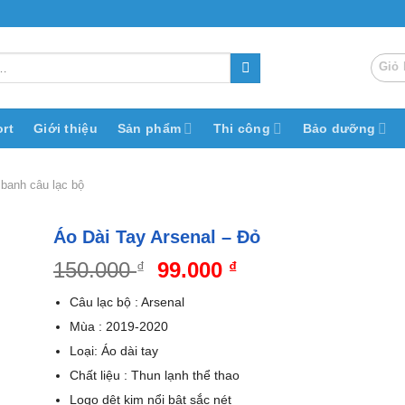
Giỏ 
rt
Giới thiệu
Sản phẩm
Thi công
Bảo dưỡng
 banh câu lạc bộ
Áo Dài Tay Arsenal – Đỏ
Giá
Giá
150.000
99.000
₫
₫
gốc
hiện
Câu lạc bộ : Arsenal
là:
tại
Mùa : 2019-2020
150.000 ₫.
là:
Loại: Áo dài tay
99.000 ₫.
Chất liệu : Thun lạnh thể thao
Logo dệt kim nổi bật sắc nét