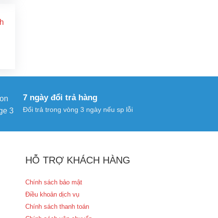
ại
à:
519.000 ₫.
Giá
hiện
ại
à:
519.000 ₫.
7 ngày đổi trả hàng
Đổi trả trong vòng 3 ngày nếu sp lỗi
HỖ TRỢ KHÁCH HÀNG
Chính sách bảo mật
Điều khoản dịch vụ
Chính sách thanh toán