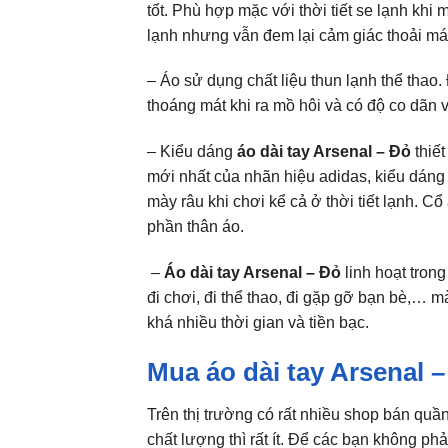
tốt. Phù hợp mặc với thời tiết se lạnh khi
lạnh nhưng vẫn đem lại cảm giác thoải mái
– Áo sử dụng chất liệu thun lạnh thể thao
thoáng mát khi ra mồ hôi và có độ co dãn v
– Kiểu dáng
áo dài tay Arsenal – Đỏ
thiết
mới nhất của nhãn hiệu adidas, kiểu dáng
mày râu khi chơi kể cả ở thời tiết lạnh. 
phần thân áo.
–
Áo dài tay Arsenal – Đỏ
linh hoạt tron
đi chơi, đi thể thao, đi gặp gỡ bạn bè,… 
khá nhiều thời gian và tiền bạc.
Mua áo dài tay Arsenal 
Trên thị trường có rất nhiều shop bán qu
chất lượng thì rất ít. Để các bạn không ph