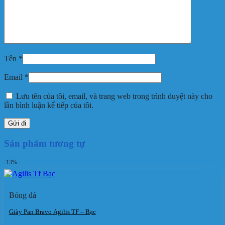
Tên
*
Email
*
Lưu tên của tôi, email, và trang web trong trình duyệt này cho
lần bình luận kế tiếp của tôi.
Sản phẩm tương tự
-13%
Bóng đá
Giày Pan Bravo Agilis TF – Bạc