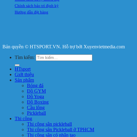
Chính sách bảo trì định kỳ
Hướng dẫn đặt hàng
Bản quyền © HTSPORT.VN. Hỗ trợ bởi Xuyenvietmedia.com
Tìm kiếm:
HTsport
Giới thiệu
Sản phẩm
Bóng đá
Đồ GYM
Đồ Yoga
Đồ Boxing
Cầu lông
Pickleball
Thi công
Thi công sân pickleball
Thi công sân Pickleball ở TPHCM
Thi công sân cỏ nhân tạo