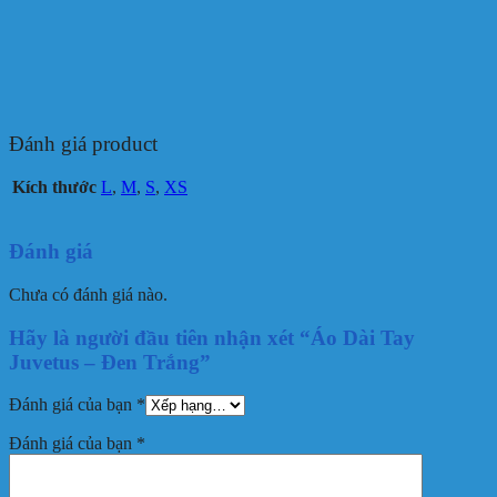
Đánh giá product
Kích thước
L
,
M
,
S
,
XS
Đánh giá
Chưa có đánh giá nào.
Hãy là người đầu tiên nhận xét “Áo Dài Tay
Juvetus – Đen Trắng”
Đánh giá của bạn
*
Đánh giá của bạn
*