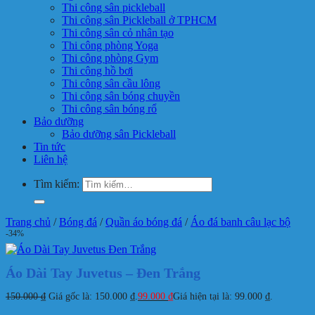
Thi công sân pickleball
Thi công sân Pickleball ở TPHCM
Thi công sân cỏ nhân tạo
Thi công phòng Yoga
Thi công phòng Gym
Thi công hồ bơi
Thi công sân cầu lông
Thi công sân bóng chuyền
Thi công sân bóng rổ
Bảo dưỡng
Bảo dưỡng sân Pickleball
Tin tức
Liên hệ
Tìm kiếm:
Trang chủ
/
Bóng đá
/
Quần áo bóng đá
/
Áo đá banh câu lạc bộ
-34%
Áo Dài Tay Juvetus – Đen Trắng
150.000
₫
Giá gốc là: 150.000 ₫.
99.000
₫
Giá hiện tại là: 99.000 ₫.