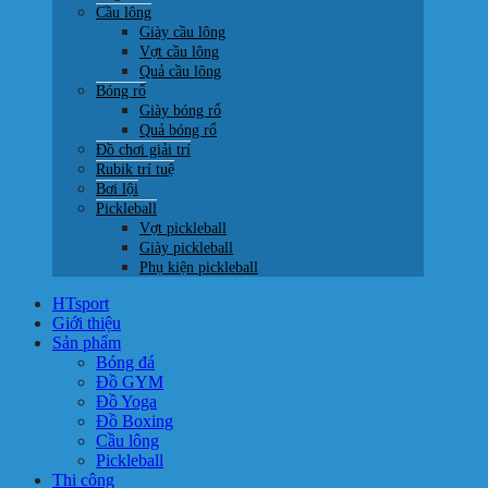
Cầu lông
Giày cầu lông
Vợt cầu lông
Quả cầu lông
Bóng rổ
Giày bóng rổ
Quả bóng rổ
Đồ chơi giải trí
Rubik trí tuệ
Bơi lội
Pickleball
Vợt pickleball
Giày pickleball
Phụ kiện pickleball
HTsport
Giới thiệu
Sản phẩm
Bóng đá
Đồ GYM
Đồ Yoga
Đồ Boxing
Cầu lông
Pickleball
Thi công