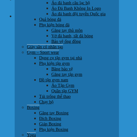
Áo đá banh câu lạc bộ
0707 22 77 93
Áo Đá Banh Không In Logo
Áo đá banh đội tuyển Quốc gia
Giỏ hàng
Quả bóng đá
Phụ kiện bóng đá
Găng tay thủ môn
Vớ đá banh, tất đá bóng
Bảo vệ ống đồng
Giày sân cỏ nhân tạo
Chưa có sản phẩm trong giỏ hàng.
Gym – Sport wear
Dụng cụ tập gym tại nhà
Quay trở lại cửa hàng
Phụ kiện tập gym
Băng bảo vệ
Găng tay tập gym
Đồ tập gym nam
Áo Tập Gym
Quần tập GYM
Túi trống thể thao
Chạy bộ
Boxing
Găng tay Boxing
Đích Boxing
Giáp Boxing
Phụ kiện Boxing
Yoga