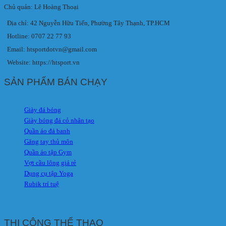
Chủ quản: Lê Hoàng Thoại
Địa chỉ: 42 Nguyễn Hữu Tiến, Phường Tây Thạnh, TP.HCM
Hotline: 0707 22 77 93
Email: htsportdotvn@gmail.com
Website: https://htsport.vn
SẢN PHẨM BÁN CHẠY
Giày đá bóng
Giày bóng đá cỏ nhân tạo
Quần áo đá banh
Găng tay thủ môn
Quần áo tập Gym
Vợt cầu lông giá rẻ
Dụng cụ tập Yoga
Rubik trí tuệ
THI CÔNG THỂ THAO