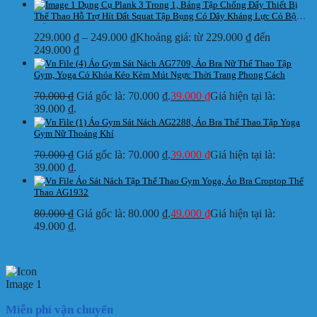
Dụng Cụ Plank 3 Trong 1, Bảng Tập Chống Đẩy Thiết Bị
Thể Thao Hỗ Trợ Hít Đất Squat Tập Bụng Có Dây Kháng Lực Có Bộ
Đếm
229.000
₫
–
249.000
₫
Khoảng giá: từ 229.000 ₫ đến
249.000 ₫
Áo Gym Sát Nách AG7709, Áo Bra Nữ Thể Thao Tập
Gym, Yoga Có Khóa Kéo Kèm Mút Ngực Thời Trang Phong Cách
70.000
₫
Giá gốc là: 70.000 ₫.
39.000
₫
Giá hiện tại là:
39.000 ₫.
Áo Gym Sát Nách AG2288, Áo Bra Thể Thao Tập Yoga
Gym Nữ Thoáng Khí
70.000
₫
Giá gốc là: 70.000 ₫.
39.000
₫
Giá hiện tại là:
39.000 ₫.
Áo Sát Nách Tập Thể Thao Gym Yoga, Áo Bra Croptop Thể
Thao AG1932
80.000
₫
Giá gốc là: 80.000 ₫.
49.000
₫
Giá hiện tại là:
49.000 ₫.
Miễn phí vận chuyển