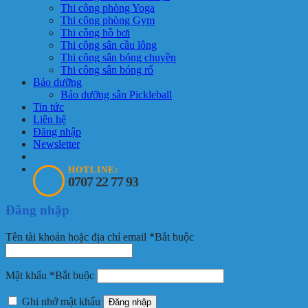
Thi công phòng Yoga
Thi công phòng Gym
Thi công hồ bơi
Thi công sân cầu lông
Thi công sân bóng chuyền
Thi công sân bóng rổ
Bảo dưỡng
Bảo dưỡng sân Pickleball
Tin tức
Liên hệ
Đăng nhập
Newsletter
HOTLINE:
0707 22 77 93
Đăng nhập
Tên tài khoản hoặc địa chỉ email
*
Bắt buộc
Mật khẩu
*
Bắt buộc
Ghi nhớ mật khẩu
Đăng nhập