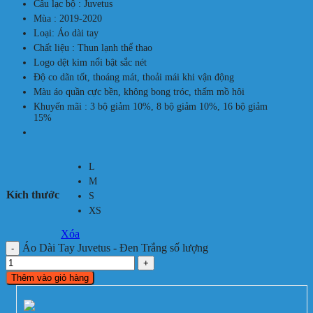
Câu lạc bộ : Juvetus
Mùa : 2019-2020
Loại: Áo dài tay
Chất liệu : Thun lạnh thể thao
Logo dệt kim nổi bật sắc nét
Độ co dãn tốt, thoáng mát, thoải mái khi vận động
Màu áo quần cực bền, không bong tróc, thấm mồ hôi
Khuyến mãi : 3 bộ giảm 10%, 8 bộ giảm 10%, 16 bộ giảm
15%
L
M
Kích thước
S
XS
Xóa
Áo Dài Tay Juvetus - Đen Trắng số lượng
Thêm vào giỏ hàng