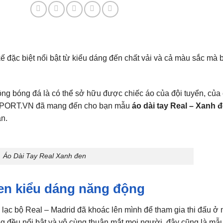
lượng
kế đặc biệt nổi bật từ kiểu dáng đến chất vải và cả màu sắc mà 
ng bóng đá là có thể sở hữu được chiếc áo của đội tuyển, của
 HTSPORT.VN đã mang đến cho bạn mẫu
áo dài tay Real – Xanh 
n.
Áo Dài Tay Real Xanh đen
đen kiểu dáng năng động
 lạc bộ Real – Madrid đã khoác lên mình để tham gia thi đấu ở
ng đều nổi bật và vô cùng thuận mắt mọi người, đây cũng là mẫ