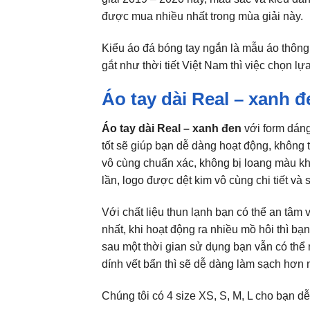
được mua nhiều nhất trong mùa giải này.
Kiểu áo đá bóng tay ngắn là mẫu áo thôn
gắt như thời tiết Việt Nam thì việc chọn lự
Áo tay dài Real – xanh 
Áo tay dài Real – xanh đen
với form dáng
tốt sẽ giúp bạn dễ dàng hoạt động, không t
vô cùng chuẩn xác, không bị loang màu khi 
lần, logo được dệt kim vô cùng chi tiết và 
Với chất liệu thun lạnh bạn có thể an tâm 
nhất, khi hoạt động ra nhiều mồ hôi thì bạ
sau một thời gian sử dụng bạn vẫn có thể m
dính vết bẩn thì sẽ dễ dàng làm sạch hơn
Chúng tôi có 4 size XS, S, M, L cho bạn d