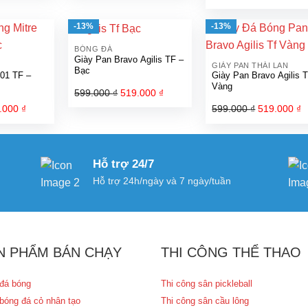
tại
là:
tại
gốc
h
.000 ₫.
là:
549.000 ₫.
là:
là:
t
-13%
-13%
519.000 ₫.
499.000 ₫.
399.000 ₫.
l
BÓNG ĐÁ
3
Giày Pan Bravo Agilis TF –
GIÀY PAN THÁI LAN
Bạc
501 TF –
Giày Pan Bravo Agilis 
Vàng
599.000
₫
Giá
519.000
₫
Giá
gốc
hiện
.000
₫
Giá
599.000
₫
Giá
519.000
₫
G
là:
tại
hiện
gốc
h
599.000 ₫.
là:
tại
là:
t
519.000 ₫.
.000 ₫.
là:
599.000 ₫.
l
Hỗ trợ 24/7
490.000 ₫.
5
Hỗ trợ 24h/ngày và 7 ngày/tuần
N PHẨM BÁN CHẠY
THI CÔNG THỂ THAO
đá bóng
Thi công sân pickleball
bóng đá cỏ nhân tạo
Thi công sân cầu lông