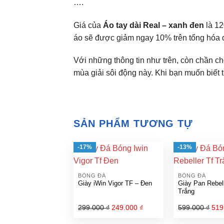
….
Giá của
Áo tay dài Real – xanh đen
là 1
áo sẽ được giảm ngay 10% trên tổng hóa 
Với những thông tin như trên, còn chần c
mùa giải sôi động này. Khi bạn muốn biết t
SẢN PHẨM TƯƠNG TỰ
-17%
-13%
BÓNG ĐÁ
BÓNG ĐÁ
Giày iWin Vigor TF – Đen
Giày Pan Rebel
Trắng
299.000
₫
Giá
249.000
₫
Giá
599.000
₫
Giá
519
gốc
hiện
gốc