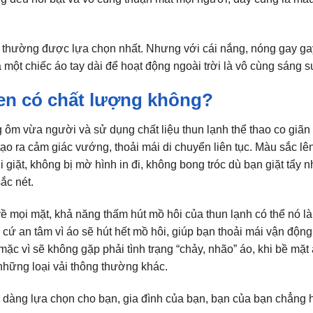
g thường được lựa chọn nhất. Nhưng với cái nắng, nóng gay ga
a một chiếc áo tay dài để hoạt động ngoài trời là vô cùng sáng s
đen có chất lượng không?
 ôm vừa người và sử dụng chất liệu thun lạnh thể thao co giãn
ạo ra cảm giác vướng, thoải mái di chuyển liên tục. Màu sắc lên
giặt, không bị mờ hình in đi, không bong tróc dù bạn giặt tẩy n
sắc nét.
về mọi mặt, khả năng thấm hút mồ hôi của thun lạnh có thể nó là 
n cứ an tâm vì áo sẽ hút hết mồ hôi, giúp bạn thoải mái vận động
ặc vì sẽ không gặp phải tình trạng “chảy, nhão” áo, khi bề mặt
 những loại vải thông thường khác.
ễ dàng lựa chọn cho bạn, gia đình của bạn, bạn của bạn chẳng 