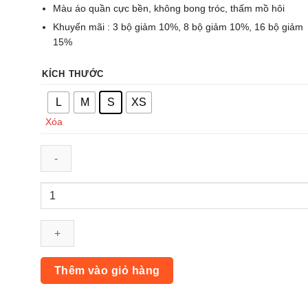
Màu áo quần cực bền, không bong tróc, thấm mồ hôi
Khuyến mãi : 3 bộ giảm 10%, 8 bộ giảm 10%, 16 bộ giảm
15%
KÍCH THƯỚC
L
M
S
XS
Xóa
Áo
Dài
Tay
Real
-
Xanh
Thêm vào giỏ hàng
Đen
số