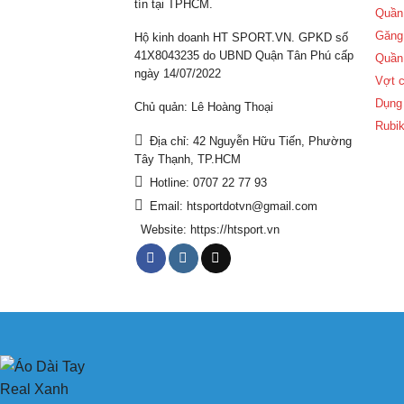
tín tại TPHCM.
Quần
Găng
Hộ kinh doanh HT SPORT.VN. GPKD số
41X8043235 do UBND Quận Tân Phú cấp
Quần
ngày 14/07/2022
Vợt c
Dụng 
Chủ quản: Lê Hoàng Thoại
Rubik
Địa chỉ: 42 Nguyễn Hữu Tiến, Phường
Tây Thạnh, TP.HCM
Hotline: 0707 22 77 93
Email: htsportdotvn@gmail.com
Website: https://htsport.vn