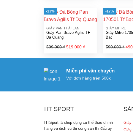
là:
tại
là:
299.000 ₫.
là:
599
-13%
-17%
249.000 ₫.
GIÀY PAN THÁI LAN
GIÀY MITRE
Giày Pan Bravo Agilis TF –
Giày Mitre 170
Dạ Quang
Bạc
599.000
₫
Giá
519.000
₫
Giá
590.000
₫
Giá
490
gốc
hiện
gốc
là:
tại
là:
599.000 ₫.
là:
590
Miễn phí vận chuyển
519.000 ₫.
Với đơn hàng trên 500k
HT SPORT
SẢ
HTSport là shop dụng cụ thể thao chính
Giày 
hãng và dịch vụ thi công sân thi đấu uy
Giày 