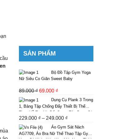
bạn
SẢN PHẨM
 cầu
đen
Bộ Đồ Tập Gym Yoga
Nữ Siêu Co Giãn Sweet Baby
89.000
₫
Giá
69.000
₫
Giá
gốc
hiện
Dụng Cụ Plank 3 Trong
là:
tại
1, Bảng Tập Chống Đẩy Thiết Bị Thể
Thao Hỗ Trợ Hít Đất Squat Tập Bụng Có
89.000 ₫.
là:
229.000
₫
–
249.000
₫
Khoảng
Dây Kháng Lực Có Bộ Đếm
69.000 ₫.
giá:
Áo Gym Sát Nách
 mùa
từ
AG7709, Áo Bra Nữ Thể Thao Tập Gym,
u áo