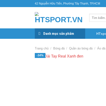
Bỏ
42 Nguyễn Hữu Tiến, Phường Tây Thạnh, TP.HCM
qua
nội
Tìm
dung
kiếm:
Danh mục sản phẩm
HTspo
Trang chủ
/
Bóng đá
/
Quần áo bóng đá
/
Áo đá
-34%