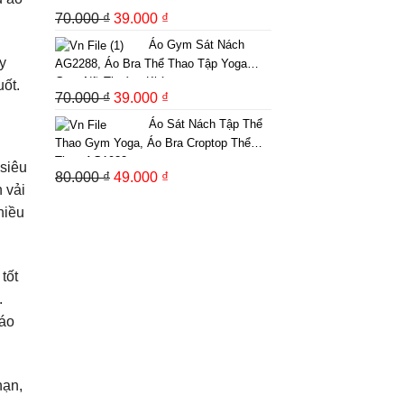
Yoga Có Khóa Kéo Kèm Mút Ngực Thời
229.000 ₫
70.000
₫
Giá
39.000
₫
Giá
Trang Phong Cách
đến
gốc
hiện
Áo Gym Sát Nách
249.000 ₫
y
là:
tại
AG2288, Áo Bra Thể Thao Tập Yoga
Gym Nữ Thoáng Khí
uốt.
70.000 ₫.
là:
70.000
₫
Giá
39.000
₫
Giá
39.000 ₫.
gốc
hiện
Áo Sát Nách Tập Thể
là:
tại
Thao Gym Yoga, Áo Bra Croptop Thể
Thao AG1932
70.000 ₫.
là:
 siêu
80.000
₫
Giá
49.000
₫
Giá
39.000 ₫.
 vải
gốc
hiện
hiều
là:
tại
80.000 ₫.
là:
49.000 ₫.
tốt
.
 áo
hạn,