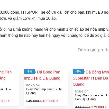
20.000 đồng, HTSPORT sẽ có ưu đãi lớn cho bạn, khi mua 3 ho
đơn, và giảm 15% khi mua 16 áo.
hờ gì nữa mà không mang về cho mình 1 chiếc áo để hòa nhịp 
hêm thông tin nào hãy liên hệ ngay với chúng tôi để được giải 
Đánh giá prod
-9%
-5%
BÓNG ĐÁ
ler TF –
Giày Pan Impulse IC- Dạ
BÓNG ĐÁ
Quang
Giày iWin Superstar TF
Đen Dạ Quang
.000
₫
Giá
549.000
₫
Giá
499.000
₫
Giá
hiện
gốc
hiện
399.000
₫
Giá
379.000
₫
G