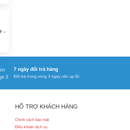
iện
ại
à:
79.000 ₫.
TF –
iá
iện
ại
à:
7 ngày đổi trả hàng
19.000 ₫.
Đổi trả trong vòng 3 ngày nếu sp lỗi
HỖ TRỢ KHÁCH HÀNG
Chính sách bảo mật
Điều khoản dịch vụ