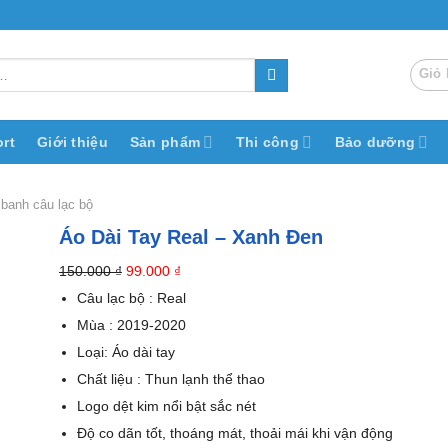
Giỏ 
rt
Giới thiệu
Sản phẩm
Thi công
Bảo dưỡng
 banh câu lạc bộ
Áo Dài Tay Real – Xanh Đen
150.000
₫
Giá
99.000
₫
Giá
gốc
hiện
Câu lạc bộ : Real
là:
tại
Mùa : 2019-2020
150.000 ₫.
là:
Loại: Áo dài tay
99.000 ₫.
Chất liệu : Thun lạnh thể thao
Logo dệt kim nổi bật sắc nét
Độ co dãn tốt, thoáng mát, thoải mái khi vận động