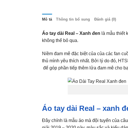
Mô tả
Thông tin bổ sung
Đánh giá (0)
Áo tay dài Real – Xanh đen
là mẫu thiết 
không thể bỏ qua.
Niềm đam mê đặc biệt của của các fan cuồ
thủ mình yêu thích nhất. Bởi lý do đó,
để góp phần tiếp thêm lửa đam mê cho bạ
Áo tay dài Real – xanh 
Đây chính là mẫu áo mà đội tuyển của câu
giải 2019 – 2020 này, màu sắc và kiểu dá