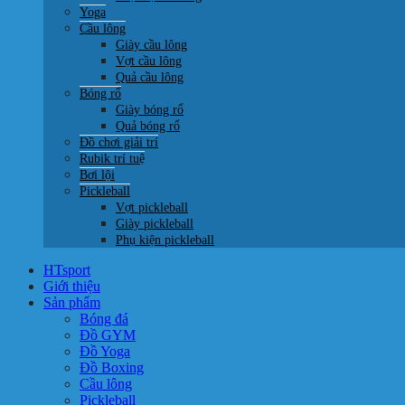
Yoga
Cầu lông
Giày cầu lông
Vợt cầu lông
Quả cầu lông
Bóng rổ
Giày bóng rổ
Quả bóng rổ
Đồ chơi giải trí
Rubik trí tuệ
Bơi lội
Pickleball
Vợt pickleball
Giày pickleball
Phụ kiện pickleball
HTsport
Giới thiệu
Sản phẩm
Bóng đá
Đồ GYM
Đồ Yoga
Đồ Boxing
Cầu lông
Pickleball