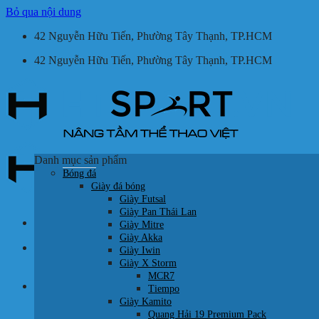
Bỏ qua nội dung
42 Nguyễn Hữu Tiến, Phường Tây Thạnh, TP.HCM
42 Nguyễn Hữu Tiến, Phường Tây Thạnh, TP.HCM
Danh mục sản phẩm
Bóng đá
Giày đá bóng
Giày Futsal
Giày Pan Thái Lan
Giày Mitre
Giày Akka
Tìm kiếm:
Giày Iwin
Giày X Storm
MCR7
Giỏ hàng /
0
₫
Tiempo
Giày Kamito
Quang Hải 19 Premium Pack