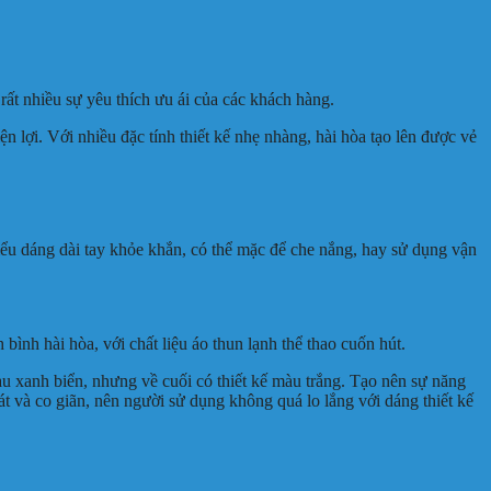
ất nhiều sự yêu thích ưu ái của các khách hàng.
ện lợi. Với nhiều đặc tính thiết kế nhẹ nhàng, hài hòa tạo lên được vẻ
ểu dáng dài tay khỏe khắn, có thể mặc để che nắng, hay sử dụng vận
bình hài hòa, với chất liệu áo thun lạnh thể thao cuốn hút.
u xanh biển, nhưng về cuối có thiết kế màu trắng. Tạo nên sự năng
t và co giãn, nên người sử dụng không quá lo lắng với dáng thiết kế