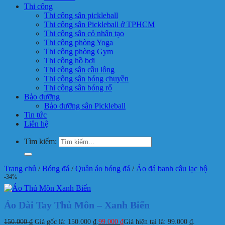
Thi công
Thi công sân pickleball
Thi công sân Pickleball ở TPHCM
Thi công sân cỏ nhân tạo
Thi công phòng Yoga
Thi công phòng Gym
Thi công hồ bơi
Thi công sân cầu lông
Thi công sân bóng chuyền
Thi công sân bóng rổ
Bảo dưỡng
Bảo dưỡng sân Pickleball
Tin tức
Liên hệ
Tìm kiếm:
Trang chủ
/
Bóng đá
/
Quần áo bóng đá
/
Áo đá banh câu lạc bộ
-34%
Áo Dài Tay Thủ Môn – Xanh Biển
150.000
₫
Giá gốc là: 150.000 ₫.
99.000
₫
Giá hiện tại là: 99.000 ₫.