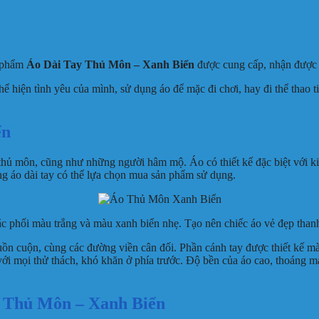
 phẩm
Áo Dài Tay Thủ Môn – Xanh Biển
được cung cấp, nhận được r
ể hiện tình yêu của mình, sử dụng áo để mặc đi chơi, hay đi thể thao ti
ển
hủ môn, cũng như những người hâm mộ. Áo có thiết kế đặc biệt với ki
ng áo dài tay có thể lựa chọn mua sản phẩm sử dụng.
ắc phối màu trắng và màu xanh biển nhẹ. Tạo nên chiếc áo vẻ đẹp thanh 
ồn cuộn, cùng các đường viền cân đối. Phần cánh tay được thiết kế mà
i mọi thử thách, khó khăn ở phía trước. Độ bền của áo cao, thoáng má
ay Thủ Môn – Xanh Biển