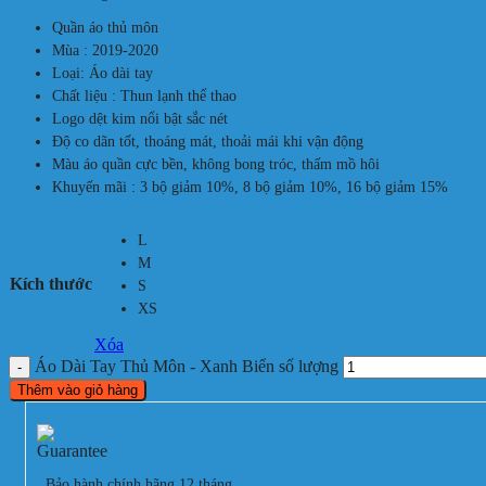
Quần áo thủ môn
Mùa : 2019-2020
Loại: Áo dài tay
Chất liệu : Thun lạnh thể thao
Logo dệt kim nổi bật sắc nét
Độ co dãn tốt, thoáng mát, thoải mái khi vận động
Màu áo quần cực bền, không bong tróc, thấm mồ hôi
Khuyến mãi : 3 bộ giảm 10%, 8 bộ giảm 10%, 16 bộ giảm 15%
L
M
Kích thước
S
XS
Xóa
Áo Dài Tay Thủ Môn - Xanh Biển số lượng
Thêm vào giỏ hàng
Bảo hành chính hãng 12 tháng.