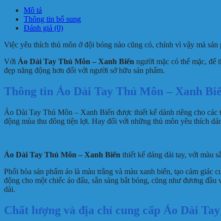
Mô tả
Thông tin bổ sung
Đánh giá (0)
Việc yêu thích thủ môn ở đội bóng nào cũng có, chính vì vậy mà sản
Với
Áo Dài Tay Thủ Môn – Xanh Biển
người mặc có thể mặc, để th
đẹp năng động hơn đối với người sở hữu sản phẩm.
Thông tin Áo Dài Tay Thủ Môn – Xanh Bi
Áo Dài Tay Thủ Môn – Xanh Biển được thiết kế dành riêng cho các t
động mùa thu đông tiện lợi. Hay đối với những thủ môn yêu thích dá
Áo Dài Tay Thủ Môn – Xanh Biển
thiết kế dáng dài tay, với màu s
Phối hòa sản phẩm áo là màu trắng và màu xanh biển, tạo cảm giác cu
động cho một chiếc áo đấu, sẵn sàng bắt bóng, cũng như đương đầu vớ
dài.
Chất lượng và địa chỉ cung cấp Áo Dài T