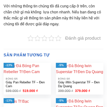
Với những thông tin chúng tôi đã cung cấp ở trên, còn
chần chờ gì mà không lựa chọn nhanh. Nếu bạn đang có
thắc mắc gì về thông tin sản phẩm này thì hãy liên hệ với
chúng tôi để được giải đáp ngay.
Đánh giá product
SẢN PHẨM TƯƠNG TỰ
-13%
-5%
BÓNG ĐÁ
BÓNG ĐÁ
Giày Pan Rebeller TF – Đen
Giày iWin Superstar TF – Đen
Cam
Dạ Quang
Giá
Giá
Giá
Giá
599.000
₫
519.000
₫
399.000
₫
379.000
₫
gốc
hiện
gốc
hiện
là:
tại
là:
tại
599.000 ₫.
là:
399.000 ₫.
là:
-13%
-5%
519.000 ₫.
379.000 ₫.