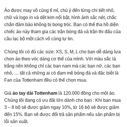
Áo được may vô cùng tỉ mỉ, chú ý đến từng chi tiết nhỏ,
chữ và logo in và dệt kim nổi bật, hình ảnh sắc nét, chắc
chắn đảm bảo không bị bong tróc. Bạn có thể tha hồ diện
chiếc áo này tham gia các trận bóng đá và trận thi đấu của
câu lạc bộ một cách vô cùng tự tin.
Chúng tôi có đủ các size: XS, S, M, L cho bạn dễ dàng lựa
chọn áo theo vóc dáng cơ thể của mình. Với màu sắc là
trắng nên không chỉ các bạn nam mà các bạn nữ, các bạn
nhỏ, … tất cả những ai có đam mê bóng đá và đặc biệt là
Fan của Tottenham đều có thể chọn mua.
Giá
áo tay dài Tottenham
là 120.000 đồng cho một áo.
Chúng tôi đang có ưu đãi lớn dành cho bạn : Khi bạn mua
3 – 8 bộ sẽ được giảm ngay 10%, từ 16 bộ sẽ được giảm
đến 15%. Bạn sẽ được đổi trả sản phẩm nếu sản phẩm bị
lỗi sản xuất.