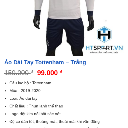
Áo Dài Tay Tottenham – Trắng
Giá
Giá
150.000
99.000
₫
₫
gốc
hiện
Câu lạc bộ : Tottenham
là:
tại
Mùa : 2019-2020
150.000 ₫.
là:
Loại: Áo dài tay
99.000 ₫.
Chất liệu : Thun lạnh thể thao
Logo dệt kim nổi bật sắc nét
Độ co dãn tốt, thoáng mát, thoải mái khi vận động