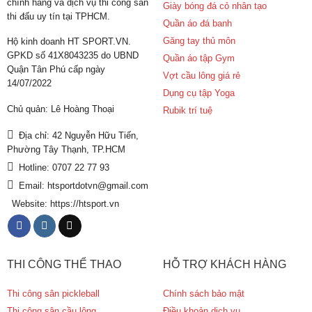
chính hãng và dịch vụ thi công sân
Giày bóng đá cỏ nhân tạo
thi đấu uy tín tại TPHCM.
Quần áo đá banh
Găng tay thủ môn
Hộ kinh doanh HT SPORT.VN.
GPKD số 41X8043235 do UBND
Quần áo tập Gym
Quận Tân Phú cấp ngày
Vợt cầu lông giá rẻ
14/07/2022
Dụng cụ tập Yoga
Chủ quản: Lê Hoàng Thoại
Rubik trí tuệ
Địa chỉ: 42 Nguyễn Hữu Tiến,
Phường Tây Thạnh, TP.HCM
Hotline: 0707 22 77 93
Email: htsportdotvn@gmail.com
Website: https://htsport.vn
THI CÔNG THỂ THAO
HỖ TRỢ KHÁCH HÀNG
Thi công sân pickleball
Chính sách bảo mật
Thi công sân cầu lông
Điều khoản dịch vụ