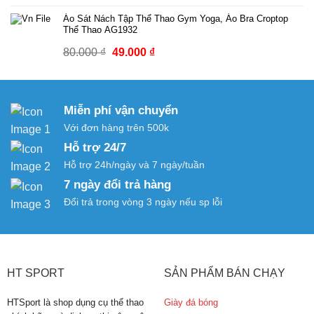
gốc
hiện
Áo Sát Nách Tập Thể Thao Gym Yoga, Áo Bra Croptop
là:
tại
Thể Thao AG1932
70.000 ₫.
là:
Giá
Giá
80.000
₫
49.000
₫
39.000 ₫.
gốc
hiện
là:
tại
80.000 ₫.
là:
Miễn phí vận chuyển
49.000 ₫.
Với đơn hàng trên 500k
Hỗ trợ 24/7
Hỗ trợ 24h/ngày và 7 ngày/tuần
7 ngày đổi trả hàng
Đổi trả trong vòng 3 ngày nếu sp lỗi
HT SPORT
SẢN PHẨM BÁN CHẠY
HTSport là shop dụng cụ thể thao
Giày đá bóng