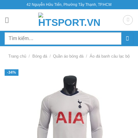
Bỏ
42 Nguyễn Hữu Tiến, Phường Tây Thạnh, TP.HCM
qua
nội
dung
Tìm
kiếm:
Trang chủ
/
Bóng đá
/
Quần áo bóng đá
/
Áo đá banh câu lạc bộ
-34%