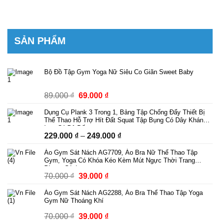
SẢN PHẨM
Bộ Đồ Tập Gym Yoga Nữ Siêu Co Giãn Sweet Baby
Giá
Giá
89.000
₫
69.000
₫
gốc
hiện
Dụng Cụ Plank 3 Trong 1, Bảng Tập Chống Đẩy Thiết Bị
là:
tại
Thể Thao Hỗ Trợ Hít Đất Squat Tập Bụng Có Dây Kháng
89.000 ₫.
là:
Lực Có Bộ Đếm
Khoảng
229.000
₫
–
249.000
₫
69.000 ₫.
giá:
Áo Gym Sát Nách AG7709, Áo Bra Nữ Thể Thao Tập
từ
Gym, Yoga Có Khóa Kéo Kèm Mút Ngực Thời Trang
229.000 ₫
Phong Cách
Giá
Giá
70.000
₫
39.000
₫
đến
gốc
hiện
249.000 ₫
Áo Gym Sát Nách AG2288, Áo Bra Thể Thao Tập Yoga
là:
tại
Gym Nữ Thoáng Khí
70.000 ₫.
là:
Giá
Giá
70.000
₫
39.000
₫
39.000 ₫.