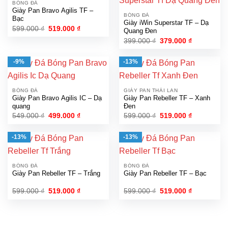
BÓNG ĐÁ
Giày Pan Bravo Agilis TF –
BÓNG ĐÁ
Bạc
Giày iWin Superstar TF – Dạ
Giá
Giá
599.000
₫
519.000
₫
Quang Đen
gốc
hiện
Giá
Giá
399.000
₫
379.000
₫
là:
tại
gốc
hiện
599.000 ₫.
là:
là:
tại
519.000 ₫.
399.000 ₫.
là:
-9%
-13%
379.000 ₫.
BÓNG ĐÁ
GIÀY PAN THÁI LAN
Giày Pan Bravo Agilis IC – Dạ
Giày Pan Rebeller TF – Xanh
quang
Đen
Giá
Giá
Giá
Giá
549.000
₫
499.000
₫
599.000
₫
519.000
₫
gốc
hiện
gốc
hiện
là:
tại
là:
tại
549.000 ₫.
là:
599.000 ₫.
là:
-13%
-13%
499.000 ₫.
519.000 ₫.
BÓNG ĐÁ
BÓNG ĐÁ
Giày Pan Rebeller TF – Trắng
Giày Pan Rebeller TF – Bạc
Giá
Giá
Giá
Giá
599.000
₫
519.000
₫
599.000
₫
519.000
₫
gốc
hiện
gốc
hiện
là:
tại
là:
tại
599.000 ₫.
là:
599.000 ₫.
là:
519.000 ₫.
519.000 ₫.