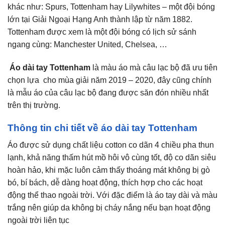
khác như: Spurs, Tottenham hay Lilywhites – một đội bóng
lớn tại Giải Ngoại Hạng Anh thành lập từ năm 1882.
Tottenham được xem là một đội bóng có lịch sử sánh
ngang cùng: Manchester United, Chelsea, …
Áo dài tay Tottenham
là màu áo mà câu lạc bộ đã ưu tiên
chọn lựa cho mùa giải năm 2019 – 2020, đây cũng chính
là mẫu áo của câu lạc bộ đang được săn đón nhiều nhất
trên thị trường.
Thông tin chi tiết về áo dài tay Tottenham
Áo được sử dụng chất liệu cotton co dãn 4 chiều pha thun
lạnh, khả năng thấm hút mồ hôi vô cùng tốt, độ co dãn siêu
hoàn hảo, khi mặc luôn cảm thấy thoáng mát không bị gò
bó, bí bách, dễ dàng hoạt động, thích hợp cho các hoạt
động thể thao ngoài trời. Với đặc điểm là áo tay dài và màu
trắng nên giúp da không bị cháy nắng nếu bạn hoạt động
ngoài trời liên tục