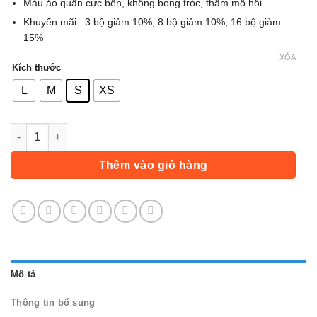
Màu áo quần cực bền, không bong tróc, thấm mồ hôi
Khuyến mãi : 3 bộ giảm 10%, 8 bộ giảm 10%, 16 bộ giảm
15%
XÓA
Kích thước
L
M
S
XS
Áo Dài Tay Tottenham - Trắng số lượng
Thêm vào giỏ hàng
Mô tả
Thông tin bổ sung