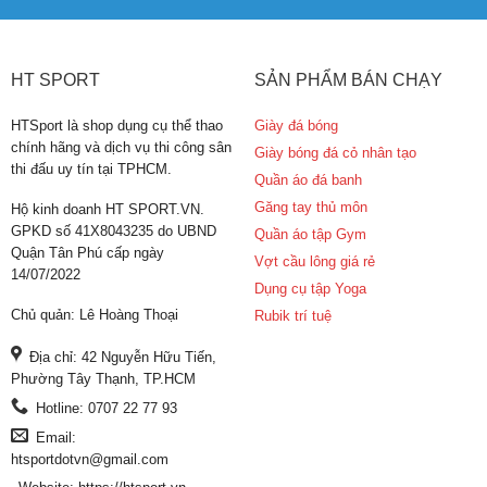
HT SPORT
SẢN PHẨM BÁN CHẠY
HTSport là shop dụng cụ thể thao
Giày đá bóng
chính hãng và dịch vụ thi công sân
Giày bóng đá cỏ nhân tạo
thi đấu uy tín tại TPHCM.
Quần áo đá banh
Găng tay thủ môn
Hộ kinh doanh HT SPORT.VN.
GPKD số 41X8043235 do UBND
Quần áo tập Gym
Quận Tân Phú cấp ngày
Vợt cầu lông giá rẻ
14/07/2022
Dụng cụ tập Yoga
Chủ quản: Lê Hoàng Thoại
Rubik trí tuệ
Địa chỉ: 42 Nguyễn Hữu Tiến,
Phường Tây Thạnh, TP.HCM
Hotline: 0707 22 77 93
Email:
htsportdotvn@gmail.com