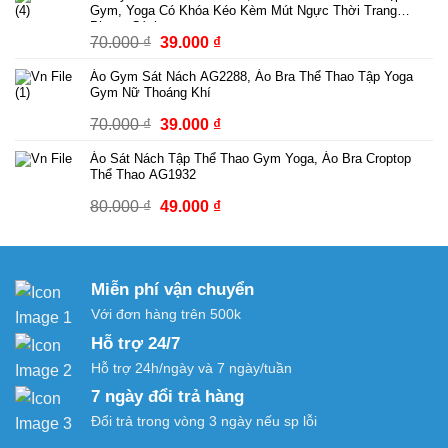
từ
Gym, Yoga Có Khóa Kéo Kèm Mút Ngực Thời Trang
229.000 ₫
Phong Cách
Giá
Giá
70.000
₫
39.000
₫
đến
gốc
hiện
249.000 ₫
Áo Gym Sát Nách AG2288, Áo Bra Thể Thao Tập Yoga
là:
tại
Gym Nữ Thoáng Khí
70.000 ₫.
là:
Giá
Giá
70.000
₫
39.000
₫
39.000 ₫.
gốc
hiện
Áo Sát Nách Tập Thể Thao Gym Yoga, Áo Bra Croptop
là:
tại
Thể Thao AG1932
70.000 ₫.
là:
Giá
Giá
80.000
₫
49.000
₫
39.000 ₫.
gốc
hiện
là:
tại
80.000 ₫.
là:
Miễn phí vận chuyển
49.000 ₫.
Với đơn hàng trên 500k
Hỗ trợ 24/7
Hỗ trợ 24h/ngày và 7 ngày/tuần
7 ngày đổi trả hàng
Đổi trả trong vòng 3 ngày nếu sp lỗi