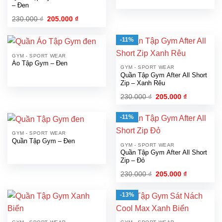
– Đen
Giá
Giá
230.000
₫
205.000
₫
gốc
hiện
là:
tại
230.000 ₫.
là:
-11%
205.000 ₫.
GYM - SPORT WEAR
Áo Tập Gym – Đen
GYM - SPORT WEAR
Quần Tập Gym After All Short
Zip – Xanh Rêu
Giá
Giá
230.000
₫
205.000
₫
gốc
hiện
là:
tại
230.000 ₫.
là:
-11%
205.000 ₫.
GYM - SPORT WEAR
Quần Tập Gym – Đen
GYM - SPORT WEAR
Quần Tập Gym After All Short
Zip – Đỏ
Giá
Giá
230.000
₫
205.000
₫
gốc
hiện
là:
tại
230.000 ₫.
là:
-13%
205.000 ₫.