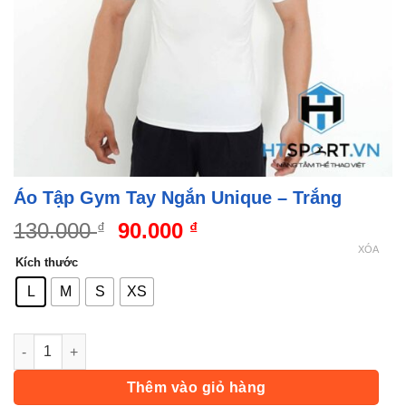
Áo Tập Gym Tay Ngắn Unique – Trắng
Giá
Giá
130.000
90.000
₫
₫
gốc
hiện
XÓA
Kích thước
là:
tại
130.000 ₫.
là:
L
M
S
XS
90.000 ₫.
Áo Tập Gym Tay Ngắn Unique - Trắng số lượng
Thêm vào giỏ hàng