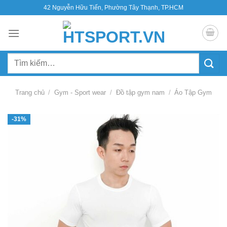
Bỏ
42 Nguyễn Hữu Tiến, Phường Tây Thạnh, TP.HCM
qua
nội
dung
Tìm
kiếm:
Trang chủ
/
Gym - Sport wear
/
Đồ tập gym nam
/
Áo Tập Gym
-31%