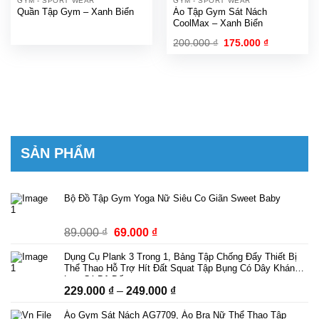
GYM - SPORT WEAR
GYM - SPORT WEAR
Quần Tập Gym – Xanh Biển
Áo Tập Gym Sát Nách
CoolMax – Xanh Biển
Giá
Giá
200.000
₫
175.000
₫
gốc
hiện
là:
tại
200.000 ₫.
là:
175.000 ₫.
SẢN PHẨM
Bộ Đồ Tập Gym Yoga Nữ Siêu Co Giãn Sweet Baby
Giá
Giá
89.000
₫
69.000
₫
gốc
hiện
Dụng Cụ Plank 3 Trong 1, Bảng Tập Chống Đẩy Thiết Bị
là:
tại
Thể Thao Hỗ Trợ Hít Đất Squat Tập Bụng Có Dây Kháng
89.000 ₫.
là:
Lực Có Bộ Đếm
Khoảng
229.000
₫
–
249.000
₫
69.000 ₫.
giá:
Áo Gym Sát Nách AG7709, Áo Bra Nữ Thể Thao Tập